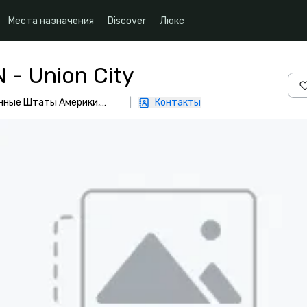
Места назначения
Discover
Люкс
N - Union City
ённые Штаты Америки,
|
Контакты