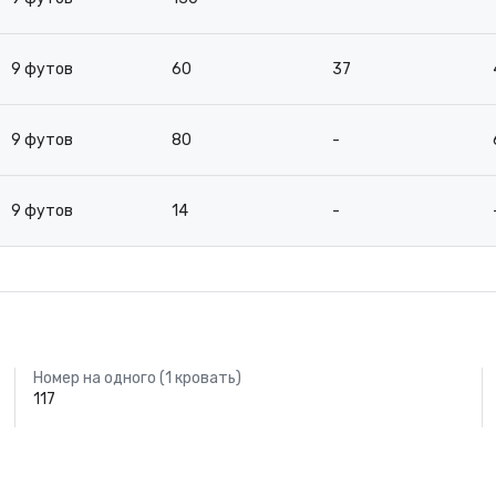
9 футов
60
37
9 футов
80
-
9 футов
14
-
Номер на одного (1 кровать)
117