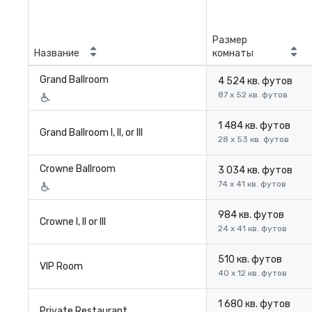
Размер
Название
комнаты
Grand Ballroom
4 524 кв. футов
87 x 52 кв. футов
1 484 кв. футов
Grand Ballroom I, II, or III
28 x 53 кв. футов
Crowne Ballroom
3 034 кв. футов
74 x 41 кв. футов
984 кв. футов
Crowne I, II or III
24 x 41 кв. футов
510 кв. футов
VIP Room
40 x 12 кв. футов
1 680 кв. футов
Private Restaurant