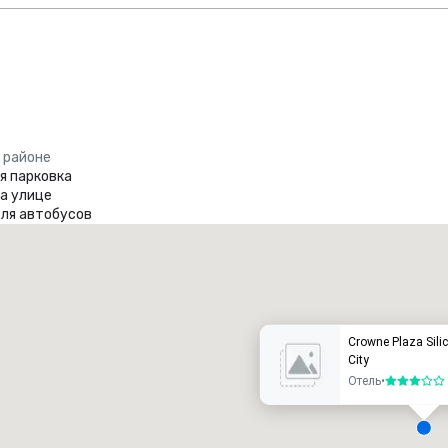
 районе
я парковка
на улице
для автобусов
Promote your venue
Люкс-отель
Crowne Plaza Silic
City
Отель
•
3 из 5