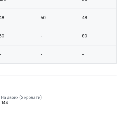
48
60
48
4
60
-
80
4
-
-
-
-
На двоих (2 кровати)
144