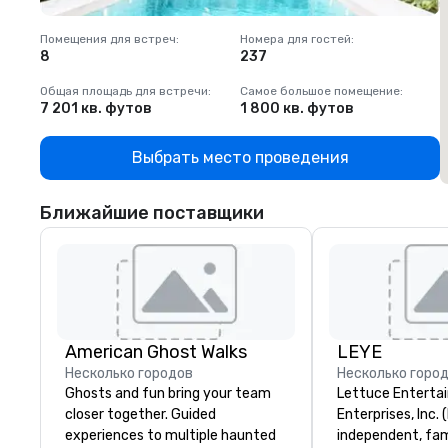
Помещения для встреч
:
Номера для гостей
:
П
8
237
1
Общая площадь для встречи
:
Самое большое помещение
:
О
7 201 кв. футов
1 800 кв. футов
1
Выбрать место проведения
Ближайшие поставщики
American Ghost Walks
LEYE
Несколько городов
Несколько горо
Ghosts and fun bring your team
Lettuce Entertai
closer together. Guided
Enterprises, Inc. 
experiences to multiple haunted
independent, fa