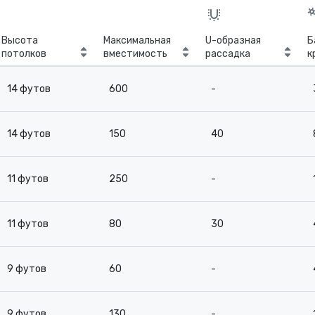
Высота
Максимальная
U-образная
Б
потолков
вместимость
рассадка
к
с
14 футов
600
-
14 футов
150
40
11 футов
250
-
11 футов
80
30
9 футов
60
-
9 футов
130
-