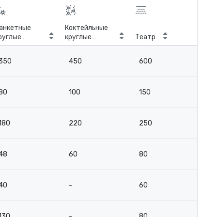
анкетные
Коктейльные
руглые
круглые
Театр
Кла
толы
столы
350
450
600
2
80
100
150
8
180
220
250
13
48
60
80
4
40
-
60
15
130
-
80
6