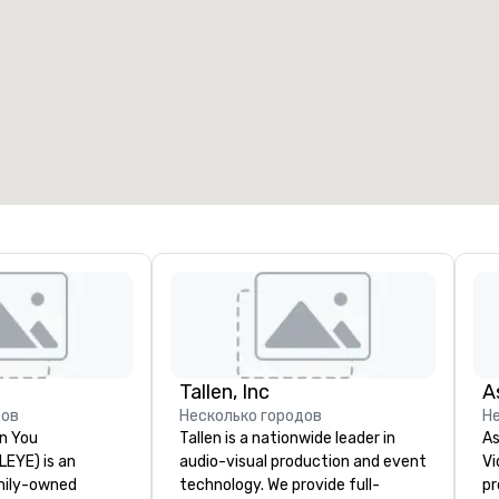
омещения для встреч
:
Номера для гостей
:
7
220
бщая площадь для встречи
:
Самое большое помещение
:
2 000 кв. футов
4 100 кв. футов
Выбрать место проведения
Tallen, Inc
A
дов
Несколько городов
Н
n You
Tallen is a nationwide leader in
As
(LEYE) is an
audio-visual production and event
Vi
mily-owned
technology. We provide full-
pr