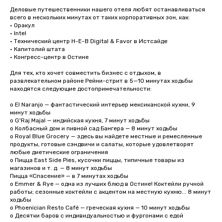
Деловые путешественники нашего отеля любят останавливаться 
всего в нескольких минутах от таких корпоративных зон, как:

• Оракул

• Intel

• Технический центр H-E-B Digital & Favor в Истсайде 

• Капитолий штата 

• Конгресс-центр в Остине

Для тех, кто хочет совместить бизнес с отдыхом, в 
развлекательном районе Рейни-стрит в 5—10 минутах ходьбы 
находятся следующие достопримечательности:

o El Naranjo — фантастический интерьер мексиканской кухни, 9 
минут ходьбы

o G'Raj Majal — индийская кухня, 7 минут ходьбы

o Колбасный дом и пивной сад Бангера — 8 минут ходьбы

o Royal Blue Grocery — здесь вы найдете местные и ремесленные 
продукты, готовые сэндвичи и салаты, которые удовлетворят 
любые диетические ограничения

o Пицца East Side Pies, кусочки пиццы, типичные товары из 
магазинов и т. д. — 8 минут ходьбы

Пицца «Спасение» — в 7 минутах ходьбы

o Emmer & Rye — одна из лучших блюд в Остине! Коктейли ручной 
работы; сезонные коктейли с акцентом на местную кухню... 8 минут 
ходьбы

o Phoenician Resto Café — греческая кухня — 10 минут ходьбы

o Десятки баров с индивидуальностью и фургонами с едой
