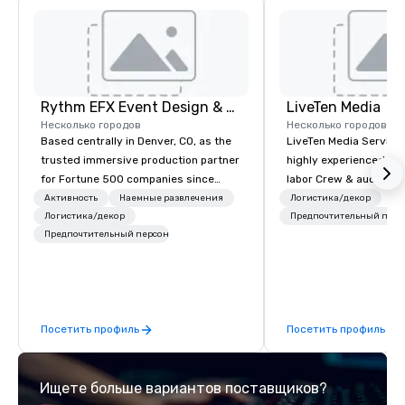
Rythm EFX Event Design & Fabrication
LiveTen Media
Несколько городов
Несколько городов
Based centrally in Denver, CO, as the
LiveTen Media Service
trusted immersive production partner
highly experienced pro
for Fortune 500 companies since
labor Crew & audiovisual
2012. We deliver stunning premium AV
Team Members come fr
Активность
Наемные развлечения
Логистика/декор
and in-house custom scenic
Логистика/декор
industry backgrounds
Предпочтительный перс
Предпочтительный персонал
fabrication nationwide, so your event
visual production. Eac
feels seamless, looks incredible, and
members has a strong 
saves you money through smart
ensure we make your e
bundling and single-point
conference is a work of
coordination. Clients keep coming
Посетить профиль
Посетить профиль
back because we make production
effortless, making planners look
brilliant with stunning events their
Ищете больше вариантов поставщиков?
leadership loves.