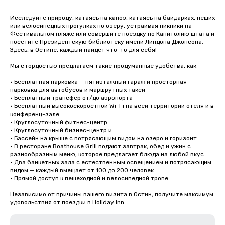
Исследуйте природу, катаясь на каноэ, катаясь на байдарках, пеших 
или велосипедных прогулках по озеру, устраивая пикники на 
Фестивальном пляже или совершите поездку по Капитолию штата и 
посетите Президентскую библиотеку имени Линдона Джонсона. 
Здесь, в Остине, каждый найдет что-то для себя! 

Мы с гордостью предлагаем такие продуманные удобства, как 

• Бесплатная парковка — пятиэтажный гараж и просторная 
парковка для автобусов и маршрутных такси

• Бесплатный трансфер от/до аэропорта

• Бесплатный высокоскоростной Wi-Fi на всей территории отеля и в 
конференц-зале

• Круглосуточный фитнес-центр

• Круглосуточный бизнес-центр и

• Бассейн на крыше с потрясающим видом на озеро и горизонт. 

• В ресторане Boathouse Grill подают завтрак, обед и ужин с 
разнообразным меню, которое предлагает блюда на любой вкус

• Два банкетных зала с естественным освещением и потрясающим 
видом — каждый вмещает от 100 до 200 человек

• Прямой доступ к пешеходной и велосипедной тропе 

Независимо от причины вашего визита в Остин, получите максимум 
удовольствия от поездки в Holiday Inn