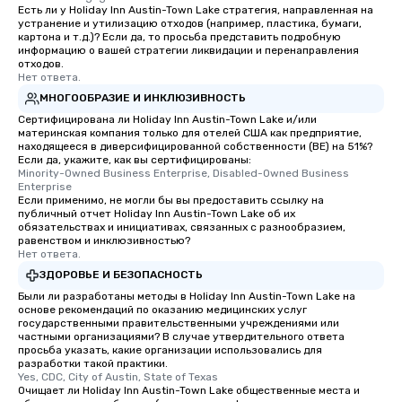
Есть ли у Holiday Inn Austin-Town Lake стратегия, направленная на
устранение и утилизацию отходов (например, пластика, бумаги,
картона и т.д.)? Если да, то просьба представить подробную
информацию о вашей стратегии ликвидации и перенаправления
отходов.
Нет ответа.
МНОГООБРАЗИЕ И ИНКЛЮЗИВНОСТЬ
Сертифицирована ли Holiday Inn Austin-Town Lake и/или
материнская компания только для отелей США как предприятие,
находящееся в диверсифицированной собственности (BE) на 51%?
Если да, укажите, как вы сертифицированы:
Minority-Owned Business Enterprise, Disabled-Owned Business 
Enterprise
Если применимо, не могли бы вы предоставить ссылку на
публичный отчет Holiday Inn Austin-Town Lake об их
обязательствах и инициативах, связанных с разнообразием,
равенством и инклюзивностью?
Нет ответа.
ЗДОРОВЬЕ И БЕЗОПАСНОСТЬ
Были ли разработаны методы в Holiday Inn Austin-Town Lake на
основе рекомендаций по оказанию медицинских услуг
государственными правительственными учреждениями или
частными организациями? В случае утвердительного ответа
просьба указать, какие организации использовались для
разработки такой практики.
Yes, CDC, City of Austin, State of Texas
Очищает ли Holiday Inn Austin-Town Lake общественные места и