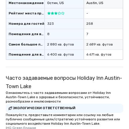
Местонахождение
Остин
, US
Austin
, US
Рейтинг места проведения
-
Номера для гостей
323
258
Помещения для встреч
8
7
Самое большое помещение
2 880 кв. футов
2 689 кв. футов
Помещение для встречи
6 400 кв. футов
6 671 кв. футов
Часто задаваемые вопросы Holiday Inn Austin-
Town Lake
Ознакомьтесь с часто задаваемыми вопросами от Holiday Inn
Austin-Town Lake о здоровье и безопасности, устойчивости,
разнообразии и инклюзивности
ЭКОЛОГИЧЕСКИ ОТВЕТСТВЕННЫЙ
Пожалуйста, предоставьте комментарии или ссылку на любые
публично сообщенные цели/стратегию устойчивого развития или
социального воздействия Holiday Inn Austin-Town Lake.
IHG Green Engage