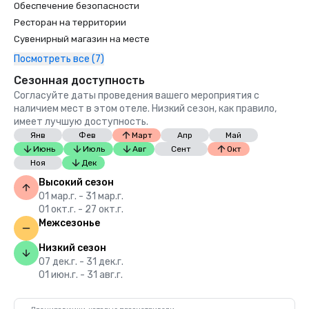
Обеспечение безопасности
Ресторан на территории
Сувенирный магазин на месте
Посмотреть все (7)
Сезонная доступность
Согласуйте даты проведения вашего мероприятия с
наличием мест в этом отеле. Низкий сезон, как правило,
имеет лучшую доступность.
Янв
Фев
Март
Апр
Май
Июнь
Июль
Авг
Сент
Окт
Ноя
Дек
Высокий сезон
01 мар.г. - 31 мар.г.
01 окт.г. - 27 окт.г.
Межсезонье
Низкий сезон
07 дек.г. - 31 дек.г.
01 июн.г. - 31 авг.г.