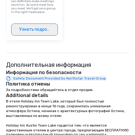
can definitely make meetings
more fun. So come meet how
you meet. We'll get your group
in the right headspace.
Узнать подробнее
Дополнительная информация
Информация по безопасности
Safety Document Provided by Northstar Travel Group
Политика отмены
За подробностями обращайтесь в отдел продаж.
Additional details
В отеле Holiday Inn Town Lake, который был полностью 
реконструирован в конце 16 года, сохранилась уникальная 
атмосфера Остина, начиная с архитектурных фотографий Остина, 
выставленных по всему отелю.

Holiday Inn Austin Town Lake гордится тем, что является 
единственным отелем в центре города, предлагающим БЕСПЛАТНУЮ 
ПАРКОВКУ И БЕСПЛАТНЫЙ ТРАНСФЕР ОТ/ДО АЭРОПОРТА.