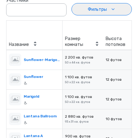
Участники
Фильтры
Размер
Высота
Название
комнаты
потолков
2 200 кв. футов
Sunflower-Marigold Ballroom
12 футов
50 x 44 кв. футов
Sunflower
1 100 кв. футов
12 футов
50 x 22 кв. футов
Marigold
1 100 кв. футов
12 футов
50 x 22 кв. футов
Lantana Ballroom
2 880 кв. футов
10 футов
93 x 31 кв. футов
Lantana A
900 кв. футов