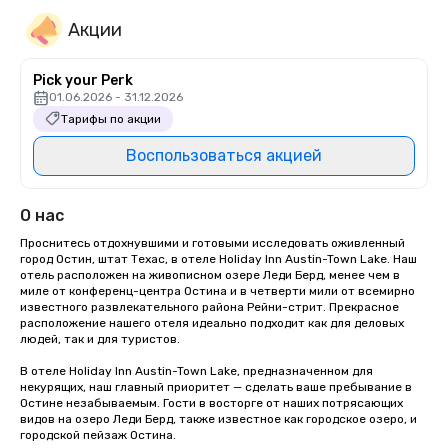
Акции
Pick your Perk
01.06.2026 - 31.12.2026
Тарифы по акции
Воспользоваться акцией
О нас
Проснитесь отдохнувшими и готовыми исследовать оживленный 
город Остин, штат Техас, в отеле Holiday Inn Austin-Town Lake. Наш 
отель расположен на живописном озере Леди Берд, менее чем в 
миле от конференц-центра Остина и в четверти мили от всемирно 
известного развлекательного района Рейни-стрит. Прекрасное 
расположение нашего отеля идеально подходит как для деловых 
людей, так и для туристов.

В отеле Holiday Inn Austin-Town Lake, предназначенном для 
некурящих, наш главный приоритет — сделать ваше пребывание в 
Остине незабываемым. Гости в восторге от наших потрясающих 
видов на озеро Леди Берд, также известное как городское озеро, и 
городской пейзаж Остина. 
