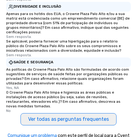
DIVERSIDADE E INCLUSÃO
Apenas para os hotéis dos EUA, o Crowne Plaza Palo Alto e/ou a sua
matriz está credenciada como um empreendimento comercial (BE) de
propriedade diversa (com 51% de participação de indivíduos ou
grupos minoritários)? Em caso afirmativo, indique qual das seguintes
cerificações possui:
Sem resposta.
Se aplicável, poderia fornecer uma hiperligação para o relatório
público do Crowne Plaza Palo Alto sobre os seus compromissos e
iniciativas relacionados com a diversidade, equidade e inclusão?
Sem resposta.
SAÚDE E SEGURANÇA
As políticas do Crowne Plaza Palo Alto são formuladas de acordo com
sugestões de serviços de saúde feitas por organizações públicas ou
privadas? Em caso afirmativo, relacione quais organizações foram
utilizadas para desenvolver essas políticas:
Yes, NA
O Crowne Plaza Palo Alto limpa e higieniza as áreas públicas e
instalações de acesso público (ou seja, salas de reuniões,
restaurantes, elevadores etc.)? Em caso afirmativo, descreva as
novas medidas tomadas.
No
Ver todas as perguntas frequentes
Comunique um problema
com este perfil de local para a Cvent