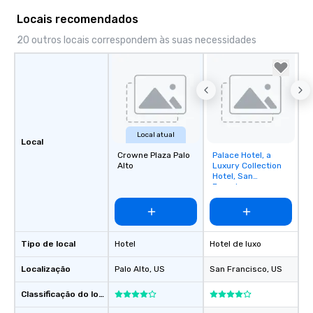
Locais recomendados
20 outros locais correspondem às suas necessidades
Local atual
Local
Crowne Plaza Palo
Palace Hotel, a
Removed from
Alto
Luxury Collection
favorites
Hotel, San
Francisco
Tipo de local
Hotel
Hotel de luxo
Localização
Palo Alto
, US
San Francisco
, US
Classificação do local