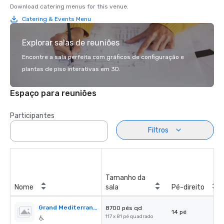
Download catering menus for this venue.
Catering & Events Menu
Explorar salas de reuniões
Encontre a sala perfeita com gráficos de configuração e
plantas de piso interativas em 3D.
Espaço para reuniões
Participantes
Filtros
Tamanho da
Nome
sala
Pé-direito
Grand Mediterranean Ballroom
8700 pés qd
14 pé
117 x 81 pé quadrado