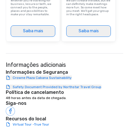
Whether you’re traveling for
We can't create the deck, but we
business, leisure or both, we
can definitely make meetings
connect you to the people,
more fun. So come meet how
places and possibilities to
you meet. We'll get your group
make your stay remarkable.
in the right headspace.
Saiba mais
Saiba mais
Informações adicionais
Informações de Segurança
Crowne Plaza Cabana Sustainability
Safety Document Provided by Northstar Travel Group
Política de cancelamento
48 horas antes da data de chegada.
Siga-nos
Recursos do local
Virtual Tour -True Tour