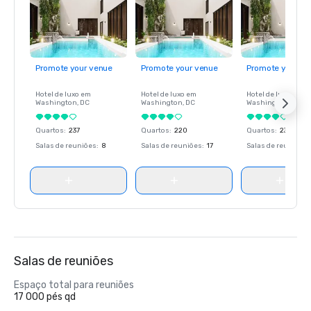
Promote your venue
Promote your venue
Promote your ve
Hotel de luxo em
Hotel de luxo em
Hotel de luxo em
Washington
, DC
Washington
, DC
Washington
, DC
Quartos
:
237
Quartos
:
220
Quartos
:
237
Salas de reuniões
:
8
Salas de reuniões
:
17
Salas de reuniões
:
Salas de reuniões
Espaço total para reuniões
17 000 pés qd