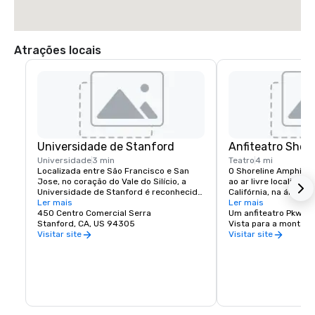
Atrações locais
Universidade de Stanford
Anfiteatro Shore
Universidade
3 min
Teatro
4 mi
Localizada entre São Francisco e San 
O Shoreline Amphithea
Jose, no coração do Vale do Silício, a 
ao ar livre localizado
Universidade de Stanford é reconhecida 
Califórnia, na área da
como uma das principais instituições de 
Ler mais
Francisco. O local te
Ler mais
pesquisa e ensino do mundo.
450 Centro Comercial Serra
22.500 pessoas.
Um anfiteatro Pkwy
Stanford, CA, US 94305
Vista para a montanh
Visitar site
Visitar site