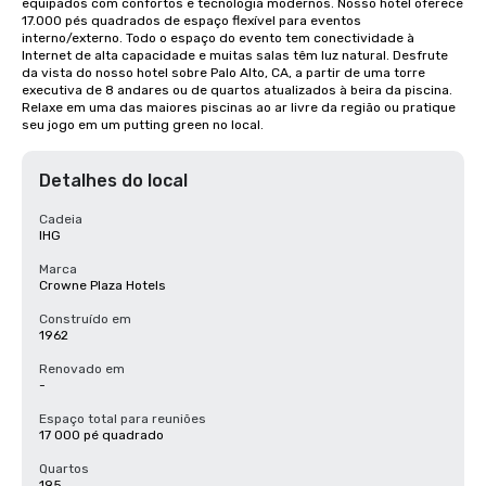
equipados com confortos e tecnologia modernos. Nosso hotel oferece 
17.000 pés quadrados de espaço flexível para eventos 
interno/externo. Todo o espaço do evento tem conectividade à 
Internet de alta capacidade e muitas salas têm luz natural. Desfrute 
da vista do nosso hotel sobre Palo Alto, CA, a partir de uma torre 
executiva de 8 andares ou de quartos atualizados à beira da piscina. 
Relaxe em uma das maiores piscinas ao ar livre da região ou pratique 
seu jogo em um putting green no local.
Detalhes do local
Cadeia
IHG
Marca
Crowne Plaza Hotels
Construído em
1962
Renovado em
-
Espaço total para reuniões
17 000 pé quadrado
Quartos
195