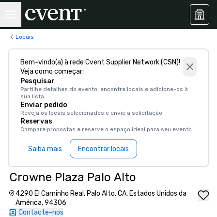
Locais
Bem-vindo(a) à rede Cvent Supplier Network (CSN)!
Veja como começar:
Pesquisar
Partilhe detalhes do evento, encontre locais e adicione-os à
sua lista
Enviar pedido
Reveja os locais selecionados e envie a solicitação
Reservas
Compare propostas e reserve o espaço ideal para seu evento
Saiba mais
Encontrar locais
Crowne Plaza Palo Alto
4290 El Caminho Real, Palo Alto, CA, Estados Unidos da
América, 94306
Contacte-nos