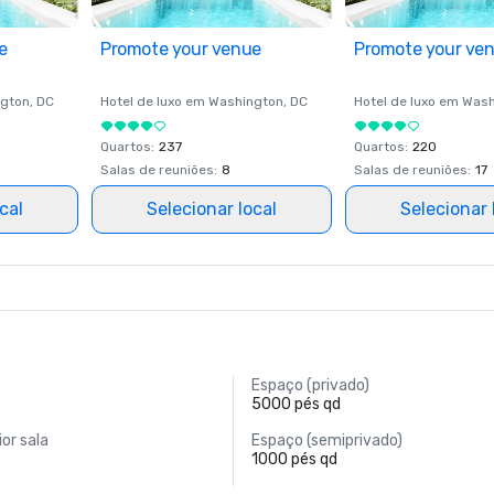
e
Promote your venue
Promote your ve
gton
, DC
Hotel de luxo em
Washington
, DC
Hotel de luxo em
Wash
Quartos
:
237
Quartos
:
220
Salas de reuniões
:
8
Salas de reuniões
:
17
cal
Selecionar local
Selecionar 
Espaço (privado)
5000 pés qd
or sala
Espaço (semiprivado)
1000 pés qd