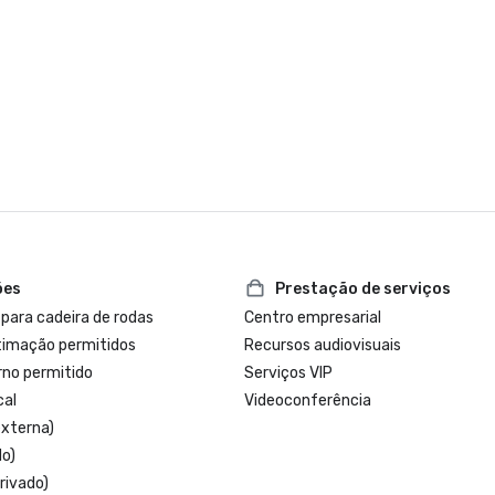
ões
Prestação de serviços
 para cadeira de rodas
Centro empresarial
timação permitidos
Recursos audiovisuais
rno permitido
Serviços VIP
cal
Videoconferência
externa)
do)
rivado)