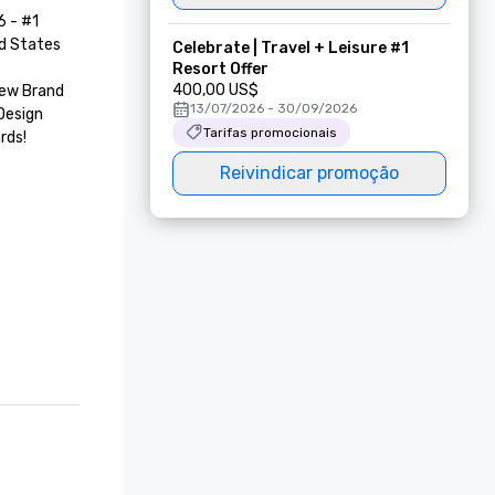
 - #1 
d States

Celebrate | Travel + Leisure #1
Resort Offer
400,00 US$
ew Brand 
13/07/2026 - 30/09/2026
Design 
Tarifas promocionais
rds!
Reivindicar promoção