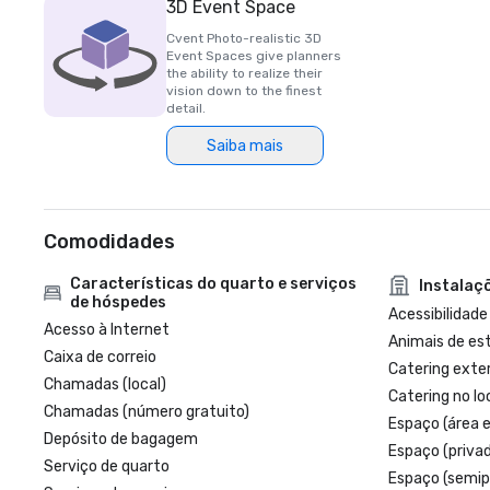
3D Event Space
Cvent Photo-realistic 3D
Event Spaces give planners
the ability to realize their
vision down to the finest
detail.
Saiba mais
Comodidades
Características do quarto e serviços
Instalaç
de hóspedes
Acessibilidade
Acesso à Internet
Animais de es
Caixa de correio
Catering exte
Chamadas (local)
Catering no lo
Chamadas (número gratuito)
Espaço (área 
Depósito de bagagem
Espaço (priva
Serviço de quarto
Espaço (semip