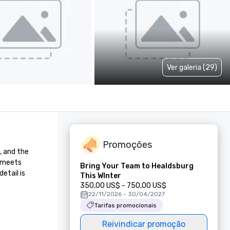
Ver galeria (29)
Promoções
 and the 
 meets 
Bring Your Team to Healdsburg
tail is 
This WInter
350,00 US$ - 750,00 US$
22/11/2026 - 30/04/2027
Tarifas promocionais
Reivindicar promoção