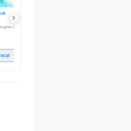
nue
Promote your venue
ington
, DC
Hotel de luxo em
Washington
, DC
Quartos
:
237
Salas de reuniões
:
8
local
Selecionar local