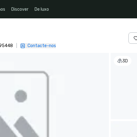
nos
Discover
De luxo
, 95448
|
Contacte-nos
3D