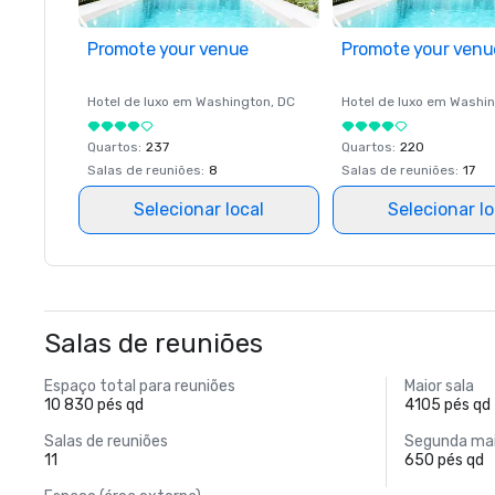
Promote your venue
Promote your venu
Hotel de luxo em
Washington
, DC
Hotel de luxo em
Washin
Quartos
:
237
Quartos
:
220
Salas de reuniões
:
8
Salas de reuniões
:
17
Selecionar local
Selecionar lo
Salas de reuniões
Espaço total para reuniões
Maior sala
10 830 pés qd
4105 pés qd
Salas de reuniões
Segunda mai
11
650 pés qd