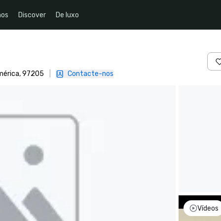
nos
Discover
De luxo
mérica, 97205
|
Contacte-nos
Vídeos