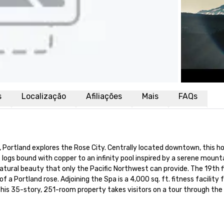
s
Localização
Afiliações
Mais
FAQs
n, Portland explores the Rose City. Centrally located downtown, this hot
ogs bound with copper to an infinity pool inspired by a serene mountai
tural beauty that only the Pacific Northwest can provide. The 19th flo
 of a Portland rose. Adjoining the Spa is a 4,000 sq. ft. fitness facili
This 35-story, 251-room property takes visitors on a tour through the 