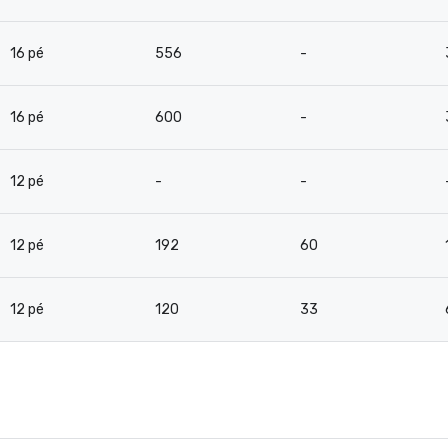
16 pé
556
-
16 pé
600
-
12 pé
-
-
12 pé
192
60
12 pé
120
33