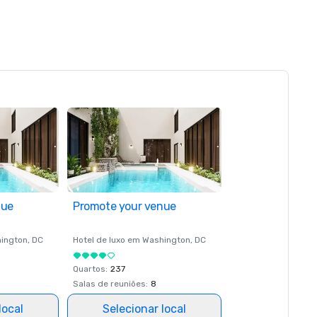
nue
Promote your venue
ington
, DC
Hotel de luxo em
Washington
, DC
Quartos
:
237
Salas de reuniões
:
8
local
Selecionar local