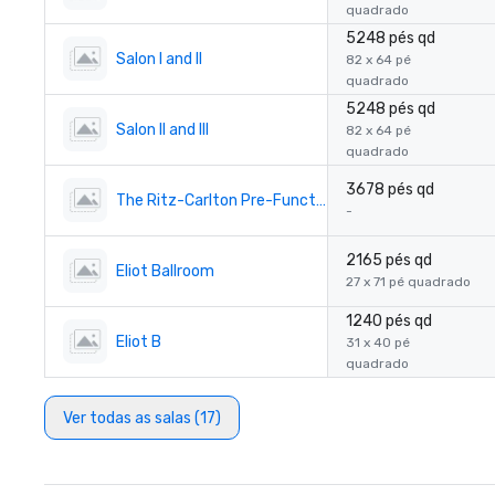
quadrado
5248 pés qd
Salon I and II
82 x 64 pé
quadrado
5248 pés qd
Salon II and III
82 x 64 pé
quadrado
3678 pés qd
The Ritz-Carlton Pre-Function
-
2165 pés qd
Eliot Ballroom
27 x 71 pé quadrado
1240 pés qd
Eliot B
31 x 40 pé
quadrado
Ver todas as salas (17)