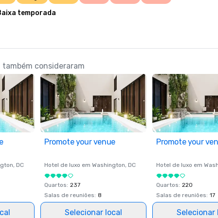
Baixa temporada
nd também consideraram
e
Promote your venue
Promote your ve
gton
, DC
Hotel de luxo em
Washington
, DC
Hotel de luxo em
Wash
Quartos
:
237
Quartos
:
220
Salas de reuniões
:
8
Salas de reuniões
:
17
cal
Selecionar local
Selecionar 