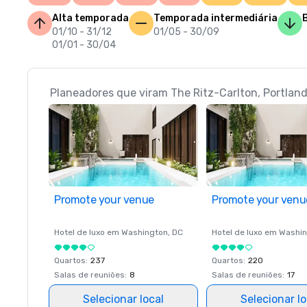
Alta temporada
Temporada intermediária
01/10 - 31/12
01/05 - 30/09
01/01 - 30/04
Planeadores que viram The Ritz-Carlton, Portla
Promote your venue
Promote your venu
Hotel de luxo em
Washington
, DC
Hotel de luxo em
Washin
Quartos
:
237
Quartos
:
220
Salas de reuniões
:
8
Salas de reuniões
:
17
Selecionar local
Selecionar lo