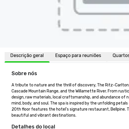
Descrição geral
Espaço para reuniões
Quarto
Sobre nós
A tribute to nature and the thrill of discovery, The Ritz-Carlto
Cascade Mountain Range, and the Willamette River. From rustic l
design, raw materials, local craftsmanship, and abundance of na
mind, body, and soul. The spa is inspired by the unfolding petals
20th floor features the hotel's signature restaurant, Bellpine. 
beautiful and vibrant destinations.
Detalhes do local