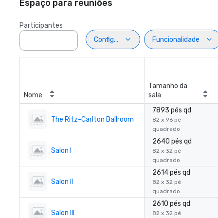
Espaço para reuniões
Participantes
Configuração
Funcionalidade
Tamanho da
Nome
sala
7893 pés qd
The Ritz-Carlton Ballroom
82 x 96 pé
quadrado
2640 pés qd
Salon I
82 x 32 pé
quadrado
2614 pés qd
Salon II
82 x 32 pé
quadrado
2610 pés qd
Salon III
82 x 32 pé