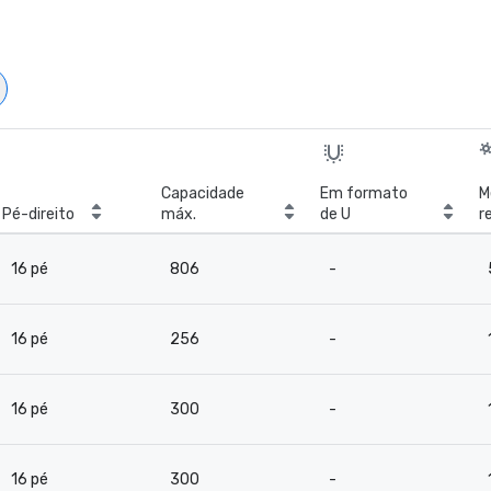
Capacidade
Em formato
M
Pé-direito
máx.
de U
r
b
16 pé
806
-
16 pé
256
-
16 pé
300
-
16 pé
300
-