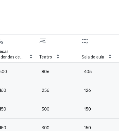
esas
edondas de
Teatro
Sala de aula
Con
anquete
500
806
405
-
160
256
126
-
150
300
150
-
150
300
150
-