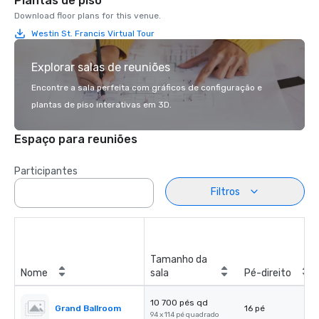
Plantas de piso
Download floor plans for this venue.
Westin St. Francis Virtual Tour
Explorar salas de reuniões
Encontre a sala perfeita com gráficos de configuração e
plantas de piso interativas em 3D.
Espaço para reuniões
Participantes
Filtros
Tamanho da
Nome
sala
Pé-direito
10 700 pés qd
Grand Ballroom
16 pé
94 x 114 pé quadrado