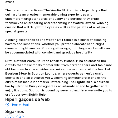
event. 

The catering expertise of The Westin St. Francis is legendary - their 
culinary team creates memorable dining experiences with 
uncompromising standards of quality and service; they pride 
themselves on preparing and presenting innovative, award-winning 
cuisine that will delight the eyes as well as the palates of all of your 
special guests.

A dining experience at The Westin St. Francis is a blend of pleasing 
flavors and sensations, whether you prefer elaborate candlelight 
dinners or light snacks. Private gatherings, both large and small, can 
be accommodated with comfort and gracious hospitality

NEW:  October 2025, Bourbon Steak by Michael Mina celebrates the 
details that make meals memorable, from perfect sears and tableside 
old fashions to shared sides and milestone moments. At the heart of 
Bourbon Steak is Bourbon Lounge, where guests can enjoy craft 
cocktails and an elevated yet welcoming atmosphere in one of the 
city’s most iconic landmarks. Introducing The Eighth Rule, a bourbon 
bar by Stephen Curry designed as an intimate space to gather and 
enjoy libations. Bourbon is bound by seven rules. Here, we invite you to 
craft your own Eighth Rule
Hiperligações da Web
Tour virtual
Siga-nos