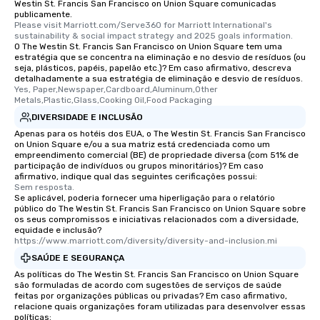
Westin St. Francis San Francisco on Union Square comunicadas
publicamente.
Please visit Marriott.com/Serve360 for Marriott International's 
sustainability & social impact strategy and 2025 goals information.
O The Westin St. Francis San Francisco on Union Square tem uma
estratégia que se concentra na eliminação e no desvio de resíduos (ou
seja, plásticos, papéis, papelão etc.)? Em caso afirmativo, descreva
detalhadamente a sua estratégia de eliminação e desvio de resíduos.
Yes, Paper,Newspaper,Cardboard,Aluminum,Other 
Metals,Plastic,Glass,Cooking Oil,Food Packaging
DIVERSIDADE E INCLUSÃO
Apenas para os hotéis dos EUA, o The Westin St. Francis San Francisco
on Union Square e/ou a sua matriz está credenciada como um
empreendimento comercial (BE) de propriedade diversa (com 51% de
participação de indivíduos ou grupos minoritários)? Em caso
afirmativo, indique qual das seguintes cerificações possui:
Sem resposta.
Se aplicável, poderia fornecer uma hiperligação para o relatório
público do The Westin St. Francis San Francisco on Union Square sobre
os seus compromissos e iniciativas relacionados com a diversidade,
equidade e inclusão?
https://www.marriott.com/diversity/diversity-and-inclusion.mi
SAÚDE E SEGURANÇA
As políticas do The Westin St. Francis San Francisco on Union Square
são formuladas de acordo com sugestões de serviços de saúde
feitas por organizações públicas ou privadas? Em caso afirmativo,
relacione quais organizações foram utilizadas para desenvolver essas
políticas: