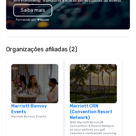
entretenimento, transporte e outras necessidades do evento.
a Monterey Bay Trek.
Adventures into your 
Saiba mais
plans. Check out
www.speedboatadvent
Fornecido por
more information on t
event to the water wit
Speedboat Adventure.
Organizações afiliadas (2)
Marriott Bonvoy
Marriott CRN
Events
(Convention Resort
Marriott Bonvoy Events
Network)
With Marriott Bonvoy®
Convention & Resort Network
as your partner, you get
seamless, centralized sourcing