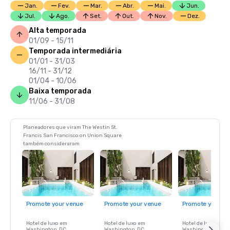
Jan.
Fev.
Mar.
Abr.
Mai.
Jun.
Jul.
Ago.
Set.
Out.
Nov.
Dez.
Alta temporada
01/09 - 15/11
Temporada intermediária
01/01 - 31/03
16/11 - 31/12
01/04 - 10/06
Baixa temporada
11/06 - 31/08
Planeadores que viram The Westin St.
Francis San Francisco on Union Square
também consideraram
Promote your venue
Promote your venue
Promote your ve
Hotel de luxo em
Hotel de luxo em
Hotel de luxo em
Washington
, DC
Washington
, DC
Washington
, DC