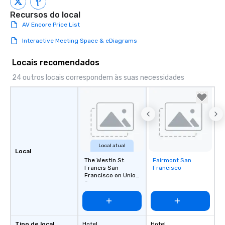
Recursos do local
AV Encore Price List
Interactive Meeting Space & eDiagrams
Locais recomendados
24 outros locais correspondem às suas necessidades
Local atual
Local
The Westin St.
Fairmont San
Removed from
Francis San
Francisco
favorites
Francisco on Union
Square
Tipo de local
Hotel
Hotel