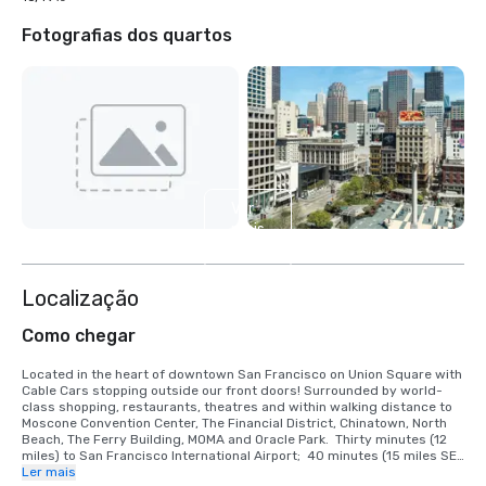
Fotografias dos quartos
Ver
mais
4
Localização
Como chegar
Located in the heart of downtown San Francisco on Union Square with 
Cable Cars stopping outside our front doors! Surrounded by world-
class shopping, restaurants, theatres and within walking distance to 
Moscone Convention Center, The Financial District, Chinatown, North 
Beach, The Ferry Building, MOMA and Oracle Park.  Thirty minutes (12 
miles) to San Francisco International Airport;  40 minutes (15 miles SE) 
to Oakland International Airport.

Ler mais