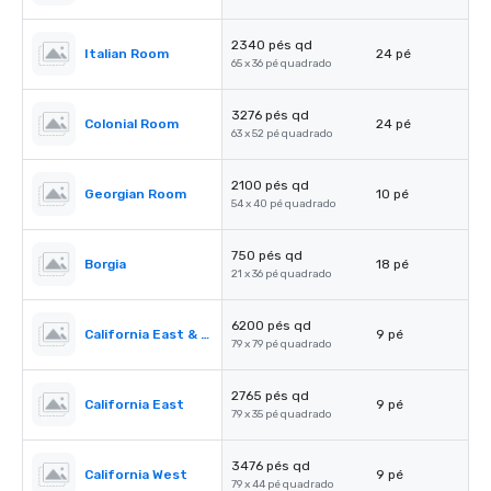
2340 pés qd
Italian Room
24 pé
65 x 36 pé quadrado
3276 pés qd
Colonial Room
24 pé
63 x 52 pé quadrado
2100 pés qd
Georgian Room
10 pé
54 x 40 pé quadrado
750 pés qd
Borgia
18 pé
21 x 36 pé quadrado
6200 pés qd
California East & West
9 pé
79 x 79 pé quadrado
2765 pés qd
California East
9 pé
79 x 35 pé quadrado
3476 pés qd
California West
9 pé
79 x 44 pé quadrado