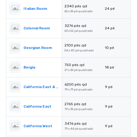
2340 pés qd
Italian Room
24 pé
65 x 36 pé quadrado
3276 pés qd
Colonial Room
24 pé
63 x 52 pé quadrado
2100 pés qd
Georgian Room
10 pé
54 x 40 pé quadrado
750 pés qd
Borgia
18 pé
21 x 36 pé quadrado
6200 pés qd
California East & West
9 pé
79 x 79 pé quadrado
2765 pés qd
California East
9 pé
79 x 35 pé quadrado
3476 pés qd
California West
9 pé
79 x 44 pé quadrado