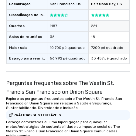
One of the best reason
Localização
San Francisco
, US
Half Moon Bay
, US
convenient and efficie
experience is designed
Classificação do local
restaurants are within
Quartos
1187
261
walking distance of ea
short stroll allows you
Salas de reuniões
36
18
members a chance to 
networking opportunit
Maior sala
10 700 pé quadrado
7200 pé quadrado
heading to the next pl
Espaço para reuniões
56 992 pé quadrado
33 457 pé quadrado
itinerary. You Get a Dinner and a Show
Our tours offer an exqu
entertainment. All tour
knowledgeable, profes
Perguntas frequentes sobre The Westin St.
who leads the group on
Francis San Francisco on Union Square
offering engaging tidb
fascinating stories. S
Explore as perguntas frequentes sobre The Westin St. Francis San
Francisco on Union Square em relação à Saúde e Segurança,
interactive experience
Sustentabilidade, Diversidade e Inclusão
along the way exclusive
PRÁTICAS SUSTENTÁVEIS
ensuring there is neve
Forneça comentários ou uma hiperligação para quaisquer
Different Types of Cuis
metas/estratégias de sustentabilidade ou impacto social do The
experiences offer the a
Westin St. Francis San Francisco on Union Square comunicadas
several renowned rest
publicamente.