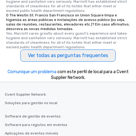
hygiene and sanitation very seriously. Marriott has established strict 
2.5 hours; our longest 
standards of cleanliness for all of its hotels that either meet or 
hours, with optional 
exceed public health department regulations. 
O The Westin St. Francis San Francisco on Union Square limpa e
incentives.
higieniza as áreas públicas e instalações de acesso público (ou seja,
salas de reuniões, restaurantes, elevadores etc.)? Em caso afirmativo,
descreva as novas medidas tomadas.
Yes, Marriott cares greatly about every guest's experience and takes 
hygiene and sanitation very seriously. Marriott has established strict 
standards of cleanliness for all of its hotels that either meet or 
exceed public health department regulations. 
Ver todas as perguntas frequentes
Comunique um problema
com este perfil de local para a Cvent
Supplier Network.
Cvent Supplier Network
Soluções para gestão no local
Software de gestão de eventos
Software para registos em eventos
Aplicações de eventos móveis