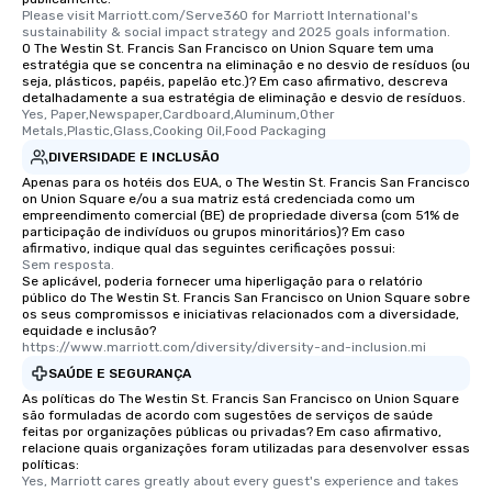
Please visit Marriott.com/Serve360 for Marriott International's 
convenient outing, inc
sustainability & social impact strategy and 2025 goals information.
and your guests might
O The Westin St. Francis San Francisco on Union Square tem uma
estratégia que se concentra na eliminação e no desvio de resíduos (ou
discovered otherwise 
seja, plásticos, papéis, papelão etc.)? Em caso afirmativo, descreva
at a typical corporate 
detalhadamente a sua estratégia de eliminação e desvio de resíduos.
a way to try some of t
Yes, Paper,Newspaper,Cardboard,Aluminum,Other 
Metals,Plastic,Glass,Cooking Oil,Food Packaging
in the city and dive in
DIVERSIDADE E INCLUSÃO
cuisines and dishes. Al
Apenas para os hotéis dos EUA, o The Westin St. Francis San Francisco
selected dishes are cu
on Union Square e/ou a sua matriz está credenciada como um
high standards to ensu
empreendimento comercial (BE) de propriedade diversa (com 51% de
delight any palate. Tours Available
participação de indivíduos ou grupos minoritários)? Em caso
afirmativo, indique qual das seguintes cerificações possui:
from Day to Night With
Sem resposta.
group experience, bookin
Se aplicável, poderia fornecer uma hiperligação para o relatório
público do The Westin St. Francis San Francisco on Union Square sobre
key. Whether you desir
os seus compromissos e iniciativas relacionados com a diversidade,
business hours or earl
equidade e inclusão?
after work, we can coo
https://www.marriott.com/diversity/diversity-and-inclusion.mi
you to provide options 
SAÚDE E SEGURANÇA
needs. Go for as Long or as Short as
As políticas do The Westin St. Francis San Francisco on Union Square
You Like Along with fle
são formuladas de acordo com sugestões de serviços de saúde
feitas por organizações públicas ou privadas? Em caso afirmativo,
scheduling, Lip Smack
relacione quais organizações foram utilizadas para desenvolver essas
Tours also provides a 
políticas:
Yes, Marriott cares greatly about every guest's experience and takes 
durations. Our shortes