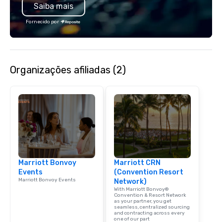
Saiba mais
specializing in escort
with utmost care, who
Fornecido por
each experience with 
engaging information 
Lip Smacking Foodie T
entertaining activity 
Organizações afiliadas (2)
dining experience meld
that are sure to add ne
meeting events, from 
team building. All-Inclusive Group
Dining When meeting p
corporate group event
Smacking Foodie Tours,
group is assured a top
experience with three 
Marriott Bonvoy
Marriott CRN
signature dishes at ea
Events
(Convention Resort
Our affordable tours a
Marriott Bonvoy Events
Network)
person with tax and gr
With Marriott Bonvoy®
included. The only thi
Convention & Resort Network
as your partner, you get
are drinks. However, 
seamless, centralized sourcing
and contracting across every
package upgrade is ava
one of our part