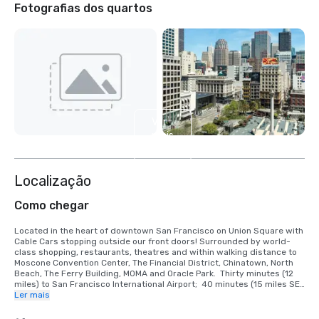
Fotografias dos quartos
Ver
mais
4
Localização
Como chegar
Located in the heart of downtown San Francisco on Union Square with 
Cable Cars stopping outside our front doors! Surrounded by world-
class shopping, restaurants, theatres and within walking distance to 
Moscone Convention Center, The Financial District, Chinatown, North 
Beach, The Ferry Building, MOMA and Oracle Park.  Thirty minutes (12 
miles) to San Francisco International Airport;  40 minutes (15 miles SE) 
to Oakland International Airport.

Ler mais
TRANSPORTATION INFORMATION
