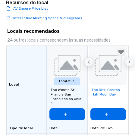
Recursos do local
a special warm welcom
AV Encore Price List
from the restaurant c
be printed featuring yo
Interactive Meeting Space & eDiagrams
which can be an added 
those Instagram mome
Locais recomendados
For added ease, we ca
24 outros locais correspondem às suas necessidades
transportation pick-up
as well as an event ph
for groups that desire 
experience, we can als
an evening helicopter 
glittering lights of The S
Memorable Experience f
Local atual
Local
Smacking Foodie Tours
The Westin St.
The Ritz-Carlton,
Removed from
to gather and dine tha
Francis San
Half Moon Bay
favorites
experienced, and all ar
Francisco on Union
Square
remember. Our one-of-
are special, from the fi
last. It’s an experienc
will reminisce about lo
Tipo de local
Hotel
Hotel de luxo
leave. Location, Location, Location