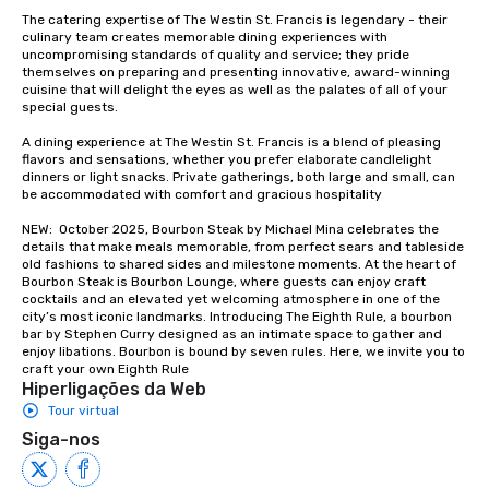
The catering expertise of The Westin St. Francis is legendary - their 
Stress-Free Booking 
culinary team creates memorable dining experiences with 
a tour is stress-free a
uncompromising standards of quality and service; they pride 
enjoy the company of 
themselves on preparing and presenting innovative, award-winning 
cuisine that will delight the eyes as well as the palates of all of your 
more easily. You’ll tak
special guests.

knowing that everythin
of from the moment the
A dining experience at The Westin St. Francis is a blend of pleasing 
booked to the minute i
flavors and sensations, whether you prefer elaborate candlelight 
dinners or light snacks. Private gatherings, both large and small, can 
Since the menu is alre
be accommodated with comfort and gracious hospitality

have nothing to worry 
remember to submit ah
NEW:  October 2025, Bourbon Steak by Michael Mina celebrates the 
details that make meals memorable, from perfect sears and tableside 
date any dietary restr
old fashions to shared sides and milestone moments. At the heart of 
allergies for anyone in
Bourbon Steak is Bourbon Lounge, where guests can enjoy craft 
Feel Like a VIP at Each
cocktails and an elevated yet welcoming atmosphere in one of the 
city’s most iconic landmarks. Introducing The Eighth Rule, a bourbon 
Smacking Foodie Tours
bar by Stephen Curry designed as an intimate space to gather and 
group members never 
enjoy libations. Bourbon is bound by seven rules. Here, we invite you to 
about waiting in line to
craft your own Eighth Rule
Hiperligações da Web
restaurant or being sh
Tour virtual
than desirable table. O
everyone is treated lik
Siga-nos
immediate seating upon
What’s more, your gro