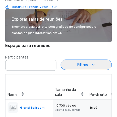
Download floor plans for this venue.
Westin St. Francis Virtual Tour
Explorar salas de reuniões
Encontre a sala perfeita com gráficos de configuração e
plantas de piso interativas em 3D.
Espaço para reuniões
Participantes
Filtros
Tamanho da
Nome
sala
Pé-direito
10 700 pés qd
Grand Ballroom
16 pé
94 x 114 pé quadrado