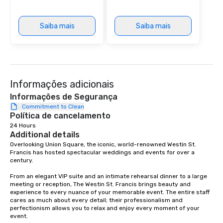
provides guests a sign
at various stops. Build Your Network
Our exclusive experien
Saiba mais
Saiba mais
ultimate networking op
a typical sit-down dinn
to engage the person t
right of you. Because 
place at multiple resta
Informações adicionais
walking in between, th
Informações de Segurança
countless opportunitie
Commitment to Clean
with different people 
Política de cancelamento
down at each venue a
24 Hours
traverse along the way
Additional details
experiences not only 
Overlooking Union Square, the iconic, world-renowned Westin St. 
ways to network, but a
Francis has hosted spectacular weddings and events for over a 
way to do so. Large Groups Welcome
century.   

Lip Smacking Foodie To
From an elegant VIP suite and an intimate rehearsal dinner to a large 
groups, small or large.
meeting or reception, The Westin St. Francis brings beauty and 
experiences can acc
experience to every nuance of your memorable event. The entire staff 
cares as much about every detail; their professionalism and 
groups from as few as
perfectionism allows you to relax and enjoy every moment of your 
as 500 guests, making
event. 

choice for any corpora