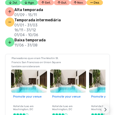
Jul.
Ago.
Set.
Out.
Nov.
Dez.
Alta temporada
01/09 - 15/11
Temporada intermediária
01/01 - 31/03
16/11 - 31/12
01/04 - 10/06
Baixa temporada
11/06 - 31/08
Planeadores que viram The Westin St.
Francis San Francisco on Union Square
também consideraram
Promote your venue
Promote your venue
Promote your ve
Hotel de luxo em
Hotel de luxo em
Hotel de luxo em
Washington
, DC
Washington
, DC
Washington
, DC