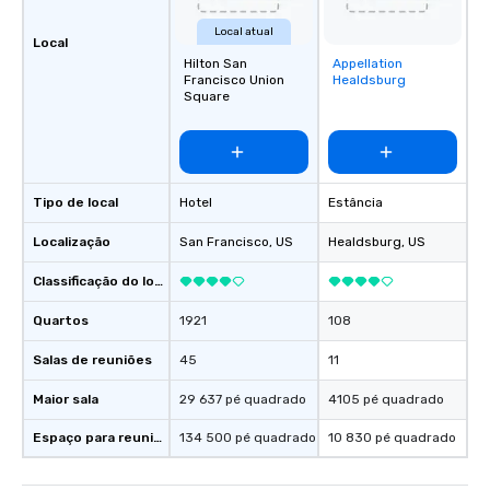
Local atual
Local
Hilton San
Appellation
Removed from
Francisco Union
Healdsburg
favorites
Square
Tipo de local
Hotel
Estância
Localização
San Francisco
, US
Healdsburg
, US
Classificação do local
Quartos
1921
108
Salas de reuniões
45
11
Maior sala
29 637 pé quadrado
4105 pé quadrado
Espaço para reuniões
134 500 pé quadrado
10 830 pé quadrado