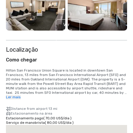
Ver
mais
6
Localização
Como chegar
Hilton San Francisco Union Square is located in downtown San 
Francisco, 13 miles from San Francisco International Airport (SFO) and 
20 miles from Oakland International Airport (OAK). The property is a 5-
minute walk from the Powell Street Bay Area Rapid Transit (BART) and 
MUNI station and is also accessible by airport shuttle, rideshare and 
taxi.  25 minutes from SFO International airport by car, 40 minutes by 
BART train.  We are located in the Union Square District, in the heart of 
Ler mais
downtown San Francisco.
Distance from airport 13 mi
Estacionamento na área
Estacionamento pago
(
70,00 US$
/
dia
)
Serviço de manobrista
(
80,00 US$
/
dia
)