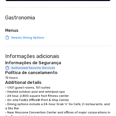
Spanish, and English, 
language support avai
needed. As a Travelife
Gastronomia
we are committed to su
ethical business pract
responsible tourism. With experience
Menus
across destinations lik
Nearby Dining Options
Miami, Los Angeles, Sa
Las Vegas, Chicago, Na
New Orleans, we combin
Informações adicionais
local expertise, and t
ground support to brin
Informações de Segurança
life.
Authorized Security Services
Política de cancelamento
72 hours
Additional details
• 1,921 guest rooms, 151 suites

• Heated outdoor pool and whirlpool spa

• 24 hour, 2,800 square foot fitness center

• On-site FedEx Office® Print & Ship Center

• Dining options include a 24-hour Grab 'n' Go Cafe, 2 restaurants, and 
a Sky Bar

• Near Moscone Convention Center and offices of major corporations in 