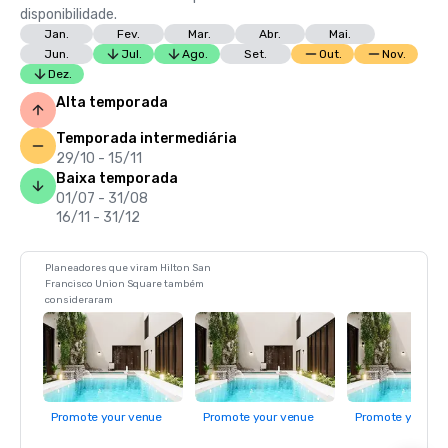
disponibilidade.
Jan.
Fev.
Mar.
Abr.
Mai.
Jun.
Jul.
Ago.
Set.
Out.
Nov.
Dez.
Alta temporada
Temporada intermediária
29/10 - 15/11
Baixa temporada
01/07 - 31/08
16/11 - 31/12
Planeadores que viram Hilton San
Francisco Union Square também
consideraram
Promote your venue
Promote your venue
Promote your ve