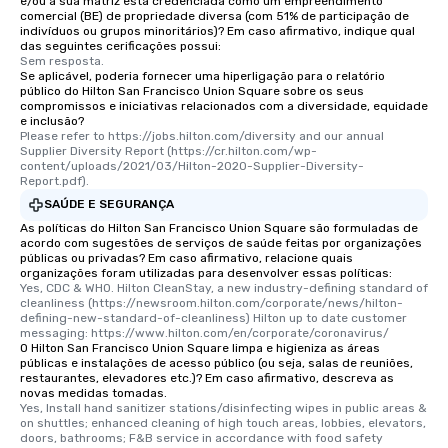
e/ou a sua matriz está credenciada como um empreendimento
comercial (BE) de propriedade diversa (com 51% de participação de
indivíduos ou grupos minoritários)? Em caso afirmativo, indique qual
das seguintes cerificações possui:
Sem resposta.
Se aplicável, poderia fornecer uma hiperligação para o relatório
público do Hilton San Francisco Union Square sobre os seus
compromissos e iniciativas relacionados com a diversidade, equidade
e inclusão?
Please refer to https://jobs.hilton.com/diversity and our annual 
Supplier Diversity Report (https://cr.hilton.com/wp-
content/uploads/2021/03/Hilton-2020-Supplier-Diversity-
Report.pdf).
SAÚDE E SEGURANÇA
As políticas do Hilton San Francisco Union Square são formuladas de
acordo com sugestões de serviços de saúde feitas por organizações
públicas ou privadas? Em caso afirmativo, relacione quais
organizações foram utilizadas para desenvolver essas políticas:
Yes, CDC & WHO. Hilton CleanStay, a new industry-defining standard of 
cleanliness (https://newsroom.hilton.com/corporate/news/hilton-
defining-new-standard-of-cleanliness) Hilton up to date customer 
messaging: https://www.hilton.com/en/corporate/coronavirus/
O Hilton San Francisco Union Square limpa e higieniza as áreas
públicas e instalações de acesso público (ou seja, salas de reuniões,
restaurantes, elevadores etc.)? Em caso afirmativo, descreva as
novas medidas tomadas.
Yes, Install hand sanitizer stations/disinfecting wipes in public areas & 
on shuttles; enhanced cleaning of high touch areas, lobbies, elevators, 
doors, bathrooms; F&B service in accordance with food safety 