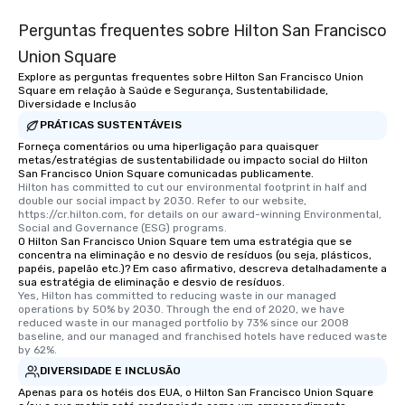
Perguntas frequentes sobre Hilton San Francisco
Union Square
Explore as perguntas frequentes sobre Hilton San Francisco Union
Square em relação à Saúde e Segurança, Sustentabilidade,
Diversidade e Inclusão
PRÁTICAS SUSTENTÁVEIS
Forneça comentários ou uma hiperligação para quaisquer
metas/estratégias de sustentabilidade ou impacto social do Hilton
San Francisco Union Square comunicadas publicamente.
Hilton has committed to cut our environmental footprint in half and 
double our social impact by 2030. Refer to our website, 
https://cr.hilton.com, for details on our award-winning Environmental, 
Social and Governance (ESG) programs.
O Hilton San Francisco Union Square tem uma estratégia que se
concentra na eliminação e no desvio de resíduos (ou seja, plásticos,
papéis, papelão etc.)? Em caso afirmativo, descreva detalhadamente a
sua estratégia de eliminação e desvio de resíduos.
Yes, Hilton has committed to reducing waste in our managed 
operations by 50% by 2030. Through the end of 2020, we have 
reduced waste in our managed portfolio by 73% since our 2008 
baseline, and our managed and franchised hotels have reduced waste 
by 62%.
DIVERSIDADE E INCLUSÃO
Apenas para os hotéis dos EUA, o Hilton San Francisco Union Square