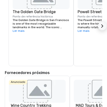
The Golden Gate Bridge
Powell Street C
Ponto de referência histórica
Ponto de referência h
The Golden Gate Bridge in San Francisco 
The Powell Street Cab
is one of the most recognizable 
is where the historic 
landmarks in the world. The iconic 
manually rotated to c
suspension bridge is known for its 
Ler mais
Located at Powell and 
Ler mais
striking orange color and breathtaking 
a popular starting poi
views.
the city’s iconic hills.
Fornecedores próximos
Anunciado
Wine Country Trekking
MAD Tours & Eve