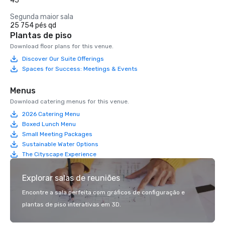
45
Segunda maior sala
25 754 pés qd
Plantas de piso
Download floor plans for this venue.
Discover Our Suite Offerings
Spaces for Success: Meetings & Events
Menus
Download catering menus for this venue.
2026 Catering Menu
Boxed Lunch Menu
Small Meeting Packages
Sustainable Water Options
The Cityscape Experience
Explorar salas de reuniões
Encontre a sala perfeita com gráficos de configuração e
plantas de piso interativas em 3D.