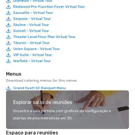
Orpheum - Virtual Tour
Redwood Pre-Function Foyer Virtual Tour
Sausalito - Virtual Tour
Sequoia - Virtual Tour
Skyline - Virtual Tour
Sunset - Virtual Tour
Theater Level Floor Plan Virtual Tour
Tiburon - Virtual Tour
Union Square - Virtual Tour
VIP Suite - Virtual Tour
Warfield - Virtual Tour
Menus
Download catering menus for this venue.
Grand Hyatt SF Banquet Menu
Explorar salas de reuniões
Encontre a sala perfeita com gráficos de configuração e
plantas de piso interativas em 3D.
Espaço para reuniões