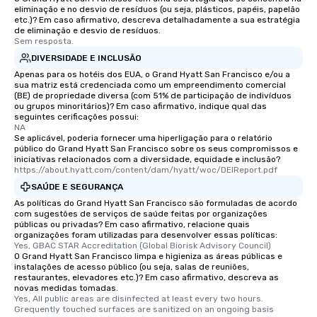
eliminação e no desvio de resíduos (ou seja, plásticos, papéis, papelão
etc.)? Em caso afirmativo, descreva detalhadamente a sua estratégia
de eliminação e desvio de resíduos.
Sem resposta.
DIVERSIDADE E INCLUSÃO
Apenas para os hotéis dos EUA, o Grand Hyatt San Francisco e/ou a
sua matriz está credenciada como um empreendimento comercial
(BE) de propriedade diversa (com 51% de participação de indivíduos
ou grupos minoritários)? Em caso afirmativo, indique qual das
seguintes cerificações possui:
NA
Se aplicável, poderia fornecer uma hiperligação para o relatório
público do Grand Hyatt San Francisco sobre os seus compromissos e
iniciativas relacionados com a diversidade, equidade e inclusão?
https://about.hyatt.com/content/dam/hyatt/woc/DEIReport.pdf
SAÚDE E SEGURANÇA
As políticas do Grand Hyatt San Francisco são formuladas de acordo
com sugestões de serviços de saúde feitas por organizações
públicas ou privadas? Em caso afirmativo, relacione quais
organizações foram utilizadas para desenvolver essas políticas:
Yes, GBAC STAR Accreditation (Global Biorisk Advisory Council)
O Grand Hyatt San Francisco limpa e higieniza as áreas públicas e
instalações de acesso público (ou seja, salas de reuniões,
restaurantes, elevadores etc.)? Em caso afirmativo, descreva as
novas medidas tomadas.
Yes, All public areas are disinfected at least every two hours. 
Grequently touched surfaces are sanitized on an ongoing basis 