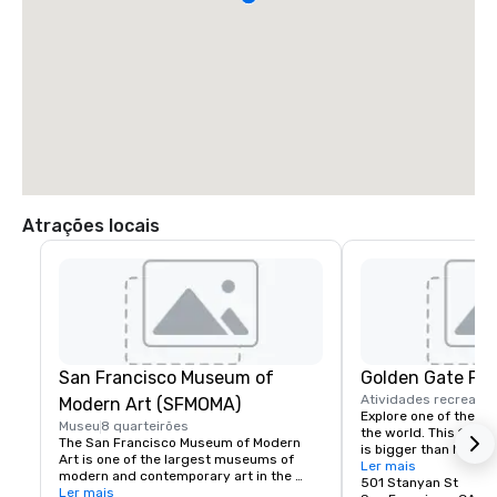
Atrações locais
San Francisco Museum of
Golden Gate Par
Atividades recreativ
Modern Art (SFMOMA)
Explore one of the lar
Museu
8 quarteirões
the world. This 150-y
The San Francisco Museum of Modern 
is bigger than New Yor
Art is one of the largest museums of 
Park, and with much of
Ler mais
modern and contemporary art in the 
vehicles, it’s a safe p
501 Stanyan St
United States and a thriving cultural 
Ler mais