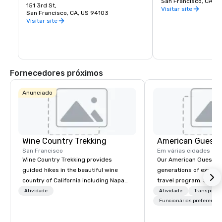
its hidden treasures l
San Francisco, CA, U
center for the Bay Area. It spans seven 
151 3rd St,
Academy of Sciences,
Visitar site
stories and has a cafe and bookstore on 
San Francisco, CA, US 94103
Children’s Quarter, T
site. SFMOMA’s permanent collection 
Visitar site
Garden, The Botanical
houses contemporary artists Calder, 
buffalo and much, m
Matisse, and Picasso. Special exhibitions 
and events occur year-round.
Fornecedores próximos
Anunciado
Wine Country Trekking
American Guest
San Francisco
Em várias cidades
Wine Country Trekking provides
Our American Guest fa
guided hikes in the beautiful wine
generations of experie
country of California including Napa
travel program. Since 
and Sonoma Valleys. These
mission has been to c
Atividade
Atividade
Transporte
experiences include walking in the
imagination of your c
Funcionários preferencia
vineyards, amongst ancient redwood
with tailored incentive