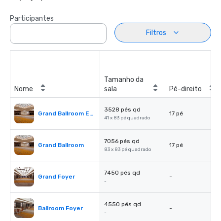
Participantes
Filtros
Tamanho da
Nome
sala
Pé-direito
3528 pés qd
Grand Ballroom East or West
17 pé
41 x 83 pé quadrado
7056 pés qd
Grand Ballroom
17 pé
83 x 83 pé quadrado
7450 pés qd
Grand Foyer
-
-
4550 pés qd
Ballroom Foyer
-
-