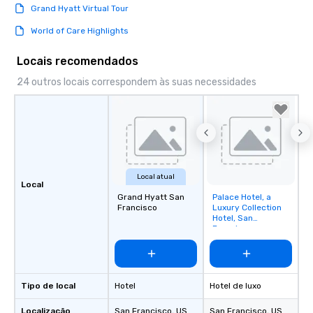
Grand Hyatt Virtual Tour
World of Care Highlights
Locais recomendados
24 outros locais correspondem às suas necessidades
Local atual
Local
Grand Hyatt San
Palace Hotel, a
Removed from
Francisco
Luxury Collection
favorites
Hotel, San
Francisco
Tipo de local
Hotel
Hotel de luxo
Localização
San Francisco
, US
San Francisco
, US