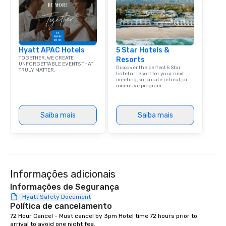
Hyatt APAC Hotels
5 Star Hotels &
TOGETHER, WE CREATE
Resorts
UNFORGETTABLE EVENTS THAT
Discover the perfect 5 Star
TRULY MATTER.
hotel or resort for your next
meeting, corporate retreat, or
incentive program.
Saiba mais
Saiba mais
Informações adicionais
Informações de Segurança
Hyatt Safety Document
Política de cancelamento
72 Hour Cancel - Must cancel by 3pm Hotel time 72 hours prior to 
arrival to avoid one night fee.