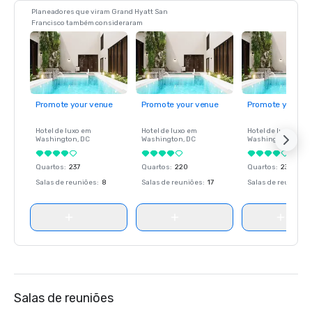
Planeadores que viram Grand Hyatt San
Francisco também consideraram
Promote your venue
Promote your venue
Promote your ve
Hotel de luxo em
Hotel de luxo em
Hotel de luxo em
Washington
, DC
Washington
, DC
Washington
, DC
Quartos
:
237
Quartos
:
220
Quartos
:
237
Salas de reuniões
:
8
Salas de reuniões
:
17
Salas de reuniões
:
Salas de reuniões