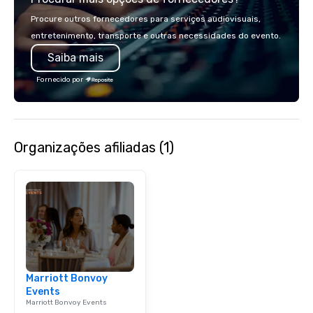
country with a focus on superb hiking,
passion, an internatio
Procure outros fornecedores para serviços audiovisuais,
lodging, food and wine. We also have
American hospitality, 
entretenimento, transporte e outras necessidades do evento.
a Monterey Bay Trek.
promise: your busines
Saiba mais
Fornecido por
Organizações afiliadas (1)
Marriott Bonvoy
Events
Marriott Bonvoy Events