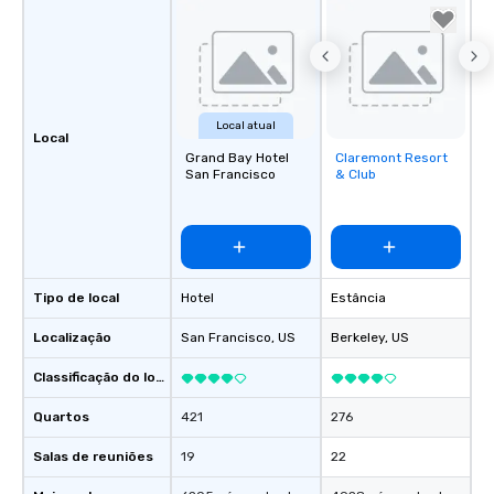
Local atual
Local
Grand Bay Hotel
Claremont Resort
Removed from
San Francisco
& Club
favorites
Tipo de local
Hotel
Estância
Localização
San Francisco
, US
Berkeley
, US
Classificação do local
Quartos
421
276
Salas de reuniões
19
22