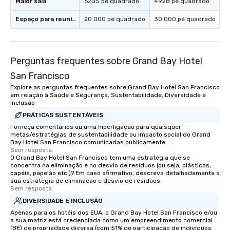
Maior sala
6205 pé quadrado
4928 pé quadrado
Espaço para reuniões
20 000 pé quadrado
30 000 pé quadrado
Perguntas frequentes sobre Grand Bay Hotel
San Francisco
Explore as perguntas frequentes sobre Grand Bay Hotel San Francisco
em relação à Saúde e Segurança, Sustentabilidade, Diversidade e
Inclusão
PRÁTICAS SUSTENTÁVEIS
Forneça comentários ou uma hiperligação para quaisquer
metas/estratégias de sustentabilidade ou impacto social do Grand
Bay Hotel San Francisco comunicadas publicamente.
Sem resposta.
O Grand Bay Hotel San Francisco tem uma estratégia que se
concentra na eliminação e no desvio de resíduos (ou seja, plásticos,
papéis, papelão etc.)? Em caso afirmativo, descreva detalhadamente a
sua estratégia de eliminação e desvio de resíduos.
Sem resposta.
DIVERSIDADE E INCLUSÃO
Apenas para os hotéis dos EUA, o Grand Bay Hotel San Francisco e/ou
a sua matriz está credenciada como um empreendimento comercial
(BE) de propriedade diversa (com 51% de participação de indivíduos