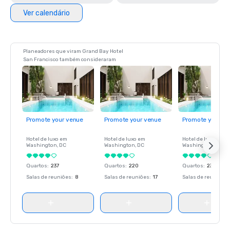
Ver calendário
Planeadores que viram Grand Bay Hotel
San Francisco também consideraram
Promote your venue
Promote your venue
Promote your ve
Hotel de luxo em
Hotel de luxo em
Hotel de luxo em
Washington
, DC
Washington
, DC
Washington
, DC
Quartos
:
237
Quartos
:
220
Quartos
:
237
Salas de reuniões
:
8
Salas de reuniões
:
17
Salas de reuniões
: