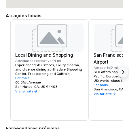
Atrações locais
Local Dining and Shopping
San Francisco I
Atividades recreativas
4 mi
Airport
Experience 130+ stores, luxury cinema, 
Aeroporto
9 mi
and diverse dining at Hillsdale Shopping 
SFO offers nonstop fli
Center. Free parking and Caltrain 
Pacific, Europe, Canad
accessible. The Peninsula's favorite 
Ler mais
US; world-class facili
shopping destination.
60 31st Avenue
dining, and more!
Ler mais
San Mateo, CA, US 94403
San Francisco, CA, U
Visitar site
Visitar site
Fornecedores próximos