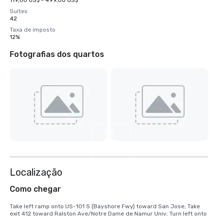
119,00 US$ - 499,00 US$
Suítes
42
Taxa de imposto
12%
Fotografias dos quartos
Ver
mais
6
Localização
Como chegar
Take left ramp onto US-101 S (Bayshore Fwy) toward San Jose; Take 
exit 412 toward Ralston Ave/Notre Dame de Namur Univ; Turn left onto 