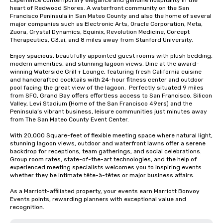
Experience contemporary elegance and genuine hospitality in the 
heart of Redwood Shores. A waterfront community on the San 
Francisco Peninsula in San Mateo County and also the home of several 
major companies such as Electronic Arts, Oracle Corporation, Meta, 
Zuora, Crystal Dynamics, Equinix, Revolution Medicine, Corcept 
Therapeutics, C3.ai, and 8 miles away from Stanford University.  

Enjoy spacious, beautifully appointed guest rooms with plush bedding, 
modern amenities, and stunning lagoon views. Dine at the award-
winning Waterside Grill + Lounge, featuring fresh California cuisine 
and handcrafted cocktails with 24-hour fitness center and outdoor 
pool facing the great view of the lagoon.  Perfectly situated 9 miles 
from SFO, Grand Bay offers effortless access to San Francisco, Silicon 
Valley, Levi Stadium (Home of the San Francisco 49ers) and the 
Peninsula’s vibrant business, leisure communities just minutes away 
from The San Mateo County Event Center. 

With 20,000 Square-feet of flexible meeting space where natural light, 
stunning lagoon views, outdoor and waterfront lawns offer a serene 
backdrop for receptions, team gatherings, and social celebrations.   
Group room rates, state-of-the-art technologies, and the help of 
experienced meeting specialists welcomes you to inspiring events 
whether they be intimate tête-à-têtes or major business affairs.  

As a Marriott-affiliated property, your events earn Marriott Bonvoy 
Events points, rewarding planners with exceptional value and 
recognition.