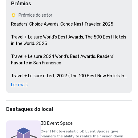
Prémios
Prémios do setor
Readers' Choice Awards, Conde Nast Traveler, 2025

Travel + Leisure World's Best Awards, The 500 Best Hotels 
in the World, 2025

Travel + Leisure 2024 World's Best Awards, Readers' 
Favorite in San Francisco 

Travel + Leisure it List, 2023 (The 100 Best New Hotels In 
The World)

Ler mais
Condé Nast Traveler Readers' Choice Awards, 2023

The Best Bars in America, Esquire 2024

Destaques do local
Michelin Guide, 2024 (Favorite Hotel Restorations in 
3D Event Space
2023)

Cvent Photo-realistic 3D Event Spaces give
planners the ability to realize their vision down