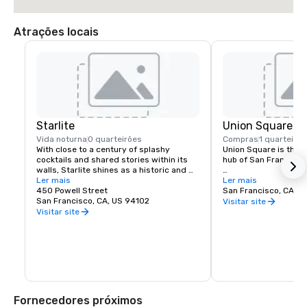
Atrações locais
Starlite
Union Square
Vida noturna
0 quarteirões
Compras
1 quarteirão
With close to a century of splashy 
Union Square is the re
cocktails and shared stories within its 
hub of San Francisco. 
walls, Starlite shines as a historic and 
revered San Francisco establishment. 
Ler mais
It boasts the city’s la
Ler mais
Located on the top floor of Beacon 
450 Powell Street
luxury, department a
San Francisco, CA, U
Grand.
San Francisco, CA, US 94102
shopping, making it o
Visitar site
tourist attractions in
Visitar site
States. A spectacular 
art galleries, salons,
contribute to the are
24-hour character.
Fornecedores próximos