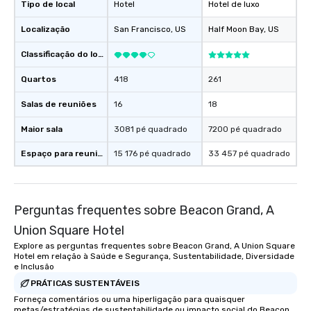
Tipo de local
Hotel
Hotel de luxo
Localização
San Francisco
, US
Half Moon Bay
, US
Classificação do local
Quartos
418
261
Salas de reuniões
16
18
Maior sala
3081 pé quadrado
7200 pé quadrado
Espaço para reuniões
15 176 pé quadrado
33 457 pé quadrado
Perguntas frequentes sobre Beacon Grand, A
Union Square Hotel
Explore as perguntas frequentes sobre Beacon Grand, A Union Square
Hotel em relação à Saúde e Segurança, Sustentabilidade, Diversidade
e Inclusão
PRÁTICAS SUSTENTÁVEIS
Forneça comentários ou uma hiperligação para quaisquer
metas/estratégias de sustentabilidade ou impacto social do Beacon