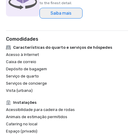
HSMAI Adrian Award, 2024

to the finest detail.
Saiba mais
Northstar Meetings Group Stella Award Finalist, 2023
Comodidades
Características do quarto e serviços de hóspedes
Acesso à Internet
Caixa de correio
Depósito de bagagem
Serviço de quarto
Serviços de concierge
Vista (urbana)
Instalações
Acessibilidade para cadeira de rodas
Animais de estimação permitidos
Catering no local
Espaço (privado)