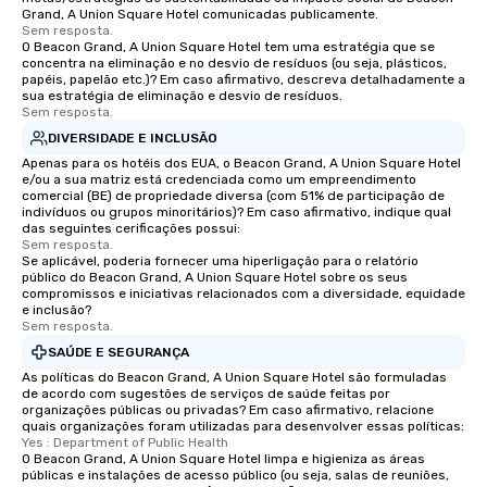
Grand, A Union Square Hotel comunicadas publicamente.
Sem resposta.
O Beacon Grand, A Union Square Hotel tem uma estratégia que se
concentra na eliminação e no desvio de resíduos (ou seja, plásticos,
papéis, papelão etc.)? Em caso afirmativo, descreva detalhadamente a
sua estratégia de eliminação e desvio de resíduos.
Sem resposta.
DIVERSIDADE E INCLUSÃO
Apenas para os hotéis dos EUA, o Beacon Grand, A Union Square Hotel
e/ou a sua matriz está credenciada como um empreendimento
comercial (BE) de propriedade diversa (com 51% de participação de
indivíduos ou grupos minoritários)? Em caso afirmativo, indique qual
das seguintes cerificações possui:
Sem resposta.
Se aplicável, poderia fornecer uma hiperligação para o relatório
público do Beacon Grand, A Union Square Hotel sobre os seus
compromissos e iniciativas relacionados com a diversidade, equidade
e inclusão?
Sem resposta.
SAÚDE E SEGURANÇA
As políticas do Beacon Grand, A Union Square Hotel são formuladas
de acordo com sugestões de serviços de saúde feitas por
organizações públicas ou privadas? Em caso afirmativo, relacione
quais organizações foram utilizadas para desenvolver essas políticas:
Yes : Department of Public Health
O Beacon Grand, A Union Square Hotel limpa e higieniza as áreas
públicas e instalações de acesso público (ou seja, salas de reuniões,