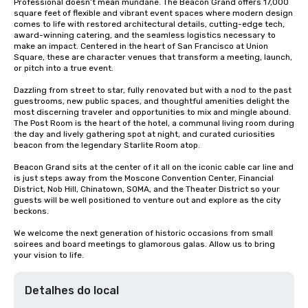
Professional doesn’t mean mundane. The Beacon Grand offers 17,000 
square feet of flexible and vibrant event spaces where modern design 
comes to life with restored architectural details, cutting-edge tech, 
award-winning catering, and the seamless logistics necessary to 
make an impact. Centered in the heart of San Francisco at Union 
Square, these are character venues that transform a meeting, launch, 
or pitch into a true event.

Dazzling from street to star, fully renovated but with a nod to the past 
guestrooms, new public spaces, and thoughtful amenities delight the 
most discerning traveler and opportunities to mix and mingle abound. 
The Post Room is the heart of the hotel, a communal living room during 
the day and lively gathering spot at night, and curated curiosities 
beacon from the legendary Starlite Room atop.

Beacon Grand sits at the center of it all on the iconic cable car line and 
is just steps away from the Moscone Convention Center, Financial 
District, Nob Hill, Chinatown, SOMA, and the Theater District so your 
guests will be well positioned to venture out and explore as the city 
beckons.

We welcome the next generation of historic occasions from small 
soirees and board meetings to glamorous galas. Allow us to bring 
your vision to life.
Detalhes do local