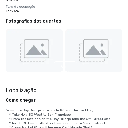
8,625%
Taxa de ocupação
17,695%
Fotografias dos quartos
Ver
mais
9
Localização
Como chegar
"From the Bay Bridge, Interstate 80 and the East Bay

    *  Take Hwy 80 West to San Francisco

    * From the left lane on the Bay Bridge take the 5th Street exit

    * Turn RIGHT onto 5th street and continue to Market street

    * Cross Market (5th will become Cyril Magnin Blvd.)
