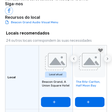
Siga-nos
Recursos do local
Beacon Grand Audio Visual Menu
Locais recomendados
24 outros locais correspondem às suas necessidades
Local atual
Local
Beacon Grand, A
The Ritz-Carlton,
Removed from
Union Square Hotel
Half Moon Bay
favorites