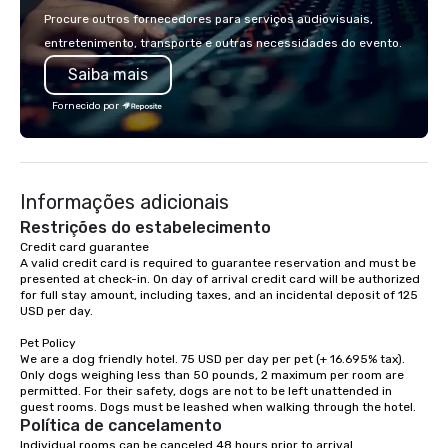
country with a focus on superb hiking,
mobile device. We can also
Procure outros fornecedores para serviços audiovisuais,
lodging, food and wine. We also have
incorporate our Speed
entretenimento, transporte e outras necessidades do evento.
a Monterey Bay Trek.
Adventures into your 
Saiba mais
plans. Check out
www.speedboatadvent
Fornecido por
more information on t
event to the water wit
Speedboat Adventure.
Informações adicionais
Restrições do estabelecimento
Credit card guarantee 

A valid credit card is required to guarantee reservation and must be 
presented at check-in. On day of arrival credit card will be authorized 
for full stay amount, including taxes, and an incidental deposit of 125 
USD per day.

Pet Policy

We are a dog friendly hotel. 75 USD per day per pet (+ 16.695% tax). 
Only dogs weighing less than 50 pounds, 2 maximum per room are 
permitted. For their safety, dogs are not to be left unattended in 
Política de cancelamento
Individual rooms can be canceled 48 hours prior to arrival