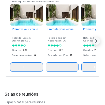
Union Square Hotel também consideraram
Promote your venue
Promote your venue
Promote your ve
Hotel de luxo em
Hotel de luxo em
Hotel de luxo em
Washington
, DC
Washington
, DC
Washington
, DC
Quartos
:
237
Quartos
:
220
Quartos
:
237
Salas de reuniões
:
8
Salas de reuniões
:
17
Salas de reuniões
:
Salas de reuniões
Espaço total para reuniões