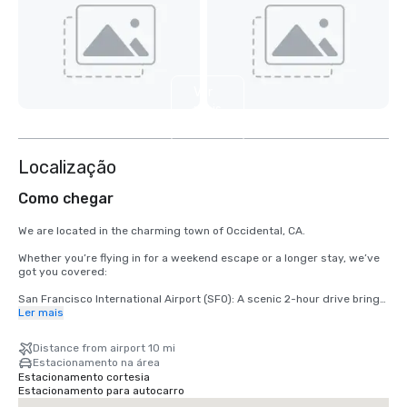
Ver
mais
5
Localização
Como chegar
We are located in the charming town of Occidental, CA.

Whether you’re flying in for a weekend escape or a longer stay, we’ve 
got you covered:

San Francisco International Airport (SFO): A scenic 2-hour drive brings 
you from arrival to relaxation.

Ler mais
Santa Rosa’s Charles M. Schulz – Sonoma County Airport (STS): Only 
Distance from airport 10 mi
35 minutes from our doorstep — the fastest route to your rustic 
Estacionamento na área
retreat.
Estacionamento cortesia
Estacionamento para autocarro