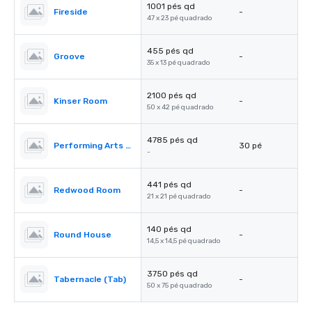
1001 pés qd
Fireside
-
47 x 23 pé quadrado
455 pés qd
Groove
-
35 x 13 pé quadrado
2100 pés qd
Kinser Room
-
50 x 42 pé quadrado
4785 pés qd
Performing Arts Center (PAC)
30 pé
-
441 pés qd
Redwood Room
-
21 x 21 pé quadrado
140 pés qd
Round House
-
14,5 x 14,5 pé quadrado
3750 pés qd
Tabernacle (Tab)
-
50 x 75 pé quadrado