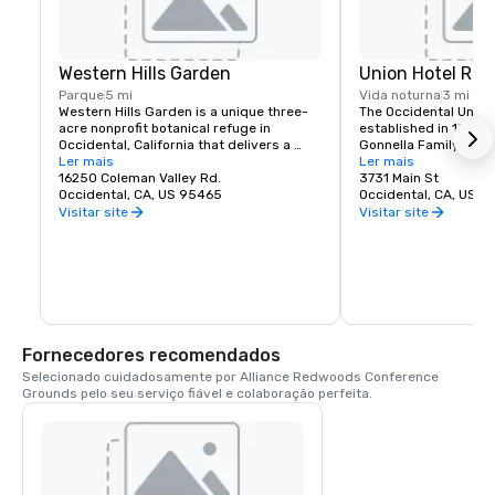
Western Hills Garden
Union Hotel Res
Parque
5 mi
Vida noturna
3 mi
Western Hills Garden is a unique three-
The Occidental Union 
acre nonprofit botanical refuge in 
established in 1879. I
Occidental, California that delivers a 
Gonnella Family since
sensory explosion of textures, colors, 
Ler mais
building houses a cafe
Ler mais
shapes, and sounds. It’s a stunning 
16250 Coleman Valley Rd.
room, and The Bocce 
3731 Main St
example of cultivated biodiversity, home 
Occidental, CA, US 95465
opens at 6 am every 
Occidental, CA, US 
to rare and important plant species, 
freshly baked pastrie
Visitar site
Visitar site
many that are nearly extinct in nature.
dining rooms and salo
am. A favorite lunch o
Union usually includes
soups, pizzas, pastas
of course the house t
is known for serving t
beer in town. The Uni
generations of famili
Fornecedores recomendados
gather in Sonoma Co
Selecionado cuidadosamente por Alliance Redwoods Conference 
Grounds pelo seu serviço fiável e colaboração perfeita.