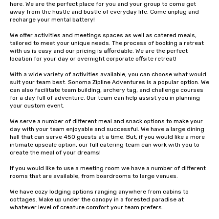
here. We are the perfect place for you and your group to come get 
away from the hustle and bustle of everyday life. Come unplug and 
recharge your mental battery!

We offer activities and meetings spaces as well as catered meals, 
tailored to meet your unique needs. The process of booking a retreat 
with us is easy and our pricing is affordable. We are the perfect 
location for your day or overnight corporate offsite retreat!

With a wide variety of activities available, you can choose what would 
suit your team best. Sonoma Zipline Adventures is a popular option. We 
can also facilitate team building, archery tag, and challenge courses 
for a day full of adventure. Our team can help assist you in planning 
your custom event.

We serve a number of different meal and snack options to make your 
day with your team enjoyable and successful. We have a large dining 
hall that can serve 450 guests at a time. But, if you would like a more 
intimate upscale option, our full catering team can work with you to 
create the meal of your dreams!

If you would like to use a meeting room we have a number of different 
rooms that are available, from boardrooms to large venues.

We have cozy lodging options ranging anywhere from cabins to 
cottages. Wake up under the canopy in a forested paradise at 
whatever level of creature comfort your team prefers.
