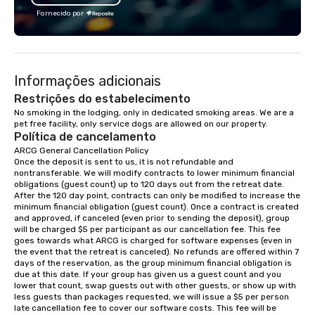
team building, archery tag, and
Fornecido por
challenge courses for a day full of
adventure. Our team can help assist
you in planning your custom event. We
serve a number of different meal and
Informações adicionais
snack options to make your day with
your team enjoyable and successful.
Restrições do estabelecimento
We have a large dining hall that can
No smoking in the lodging, only in dedicated smoking areas. We are a 
pet free facility, only service dogs are allowed on our property.
serve 450 guests at a time. But, if you
Política de cancelamento
would like a more intimate upscale
ARCG General Cancellation Policy

option, our full catering team can work
Once the deposit is sent to us, it is not refundable and 
with you to create the meal of your
nontransferable. We will modify contracts to lower minimum financial 
dreams! If you would like to use a
obligations (guest count) up to 120 days out from the retreat date. 
After the 120 day point, contracts can only be modified to increase the 
meeting room we have a number of
minimum financial obligation (guest count). Once a contract is created 
different rooms that are available,
and approved, if canceled (even prior to sending the deposit), group 
from boardrooms to large venues. We
will be charged $5 per participant as our cancellation fee. This fee 
goes towards what ARCG is charged for software expenses (even in 
have cozy lodging options ranging
the event that the retreat is canceled). No refunds are offered within 7 
anywhere from cabins to cottages.
days of the reservation, as the group minimum financial obligation is 
Wake up under the canopy in a
due at this date. If your group has given us a guest count and you 
lower that count, swap guests out with other guests, or show up with 
forested paradise at whatever level
less guests than packages requested, we will issue a $5 per person 
of creature comfort your team
late cancellation fee to cover our software costs. This fee will be 