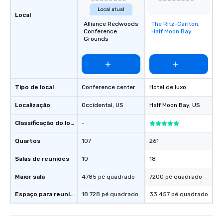
Local atual
Local
Alliance Redwoods
The Ritz-Carlton,
Removed from
Conference
Half Moon Bay
favorites
Grounds
Tipo de local
Conference center
Hotel de luxo
Localização
Occidental
, US
Half Moon Bay
, US
Classificação do local
-
Quartos
107
261
Salas de reuniões
10
18
Maior sala
4785 pé quadrado
7200 pé quadrado
Espaço para reuniões
18 728 pé quadrado
33 457 pé quadrado