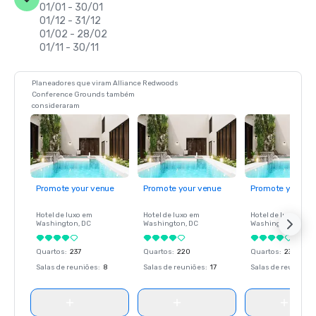
01/01 - 30/01
01/12 - 31/12
01/02 - 28/02
01/11 - 30/11
Planeadores que viram Alliance Redwoods
Conference Grounds também
consideraram
Promote your venue
Promote your venue
Promote your ve
Hotel de luxo em
Hotel de luxo em
Hotel de luxo em
Washington
, DC
Washington
, DC
Washington
, DC
Quartos
:
237
Quartos
:
220
Quartos
:
237
Salas de reuniões
:
8
Salas de reuniões
:
17
Salas de reuniões
: