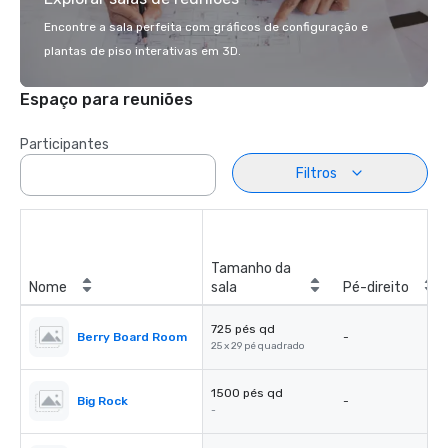
Encontre a sala perfeita com gráficos de configuração e
plantas de piso interativas em 3D.
Espaço para reuniões
Participantes
Filtros
Tamanho da
Nome
sala
Pé-direito
725 pés qd
Berry Board Room
-
25 x 29 pé quadrado
1500 pés qd
Big Rock
-
-