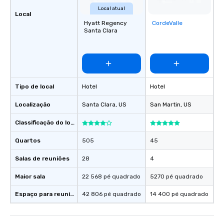
Local atual
Local
Hyatt Regency
CordeValle
Removed from
Santa Clara
favorites
Tipo de local
Hotel
Hotel
Localização
Santa Clara
, US
San Martin
, US
Classificação do local
Quartos
505
45
Salas de reuniões
28
4
Maior sala
22 568 pé quadrado
5270 pé quadrado
Espaço para reuniões
42 806 pé quadrado
14 400 pé quadrado