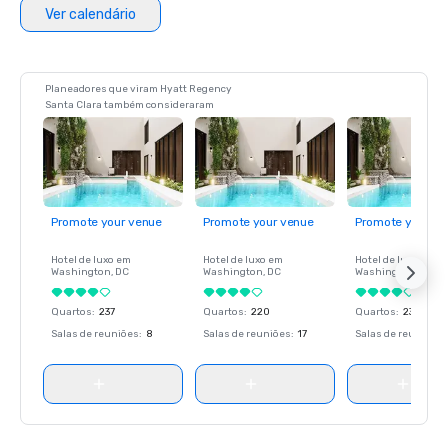
Ver calendário
Planeadores que viram Hyatt Regency
Santa Clara também consideraram
Promote your venue
Promote your venue
Promote your ve
Hotel de luxo em
Hotel de luxo em
Hotel de luxo em
Washington
, DC
Washington
, DC
Washington
, DC
Quartos
:
237
Quartos
:
220
Quartos
:
237
Salas de reuniões
:
8
Salas de reuniões
:
17
Salas de reuniões
: