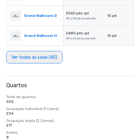
2560 pés qd
Grand Ballroom G
15 pé
40 x 64 pé quadrado
2480 pés qd
Grand Ballroom H
15 pé
40 x 64 pé quadrado
Ver todas as salas (40)
Quartos
Total de quartos
505
Ocupação individual (1 Cama)
234
Ocupação dupla (2 Camas)
271
Suítes
8