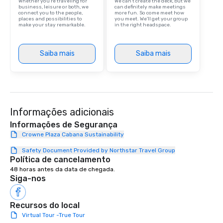
Whether you’re traveling for
We can't create the deck, but we
business, leisure or both, we
can definitely make meetings
connect you to the people,
more fun. So come meet how
places and possibilities to
you meet. We'll get your group
make your stay remarkable.
in the right headspace.
Saiba mais
Saiba mais
Informações adicionais
Informações de Segurança
Crowne Plaza Cabana Sustainability
Safety Document Provided by Northstar Travel Group
Política de cancelamento
48 horas antes da data de chegada.
Siga-nos
Recursos do local
Virtual Tour -True Tour