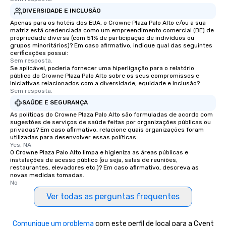
DIVERSIDADE E INCLUSÃO
Apenas para os hotéis dos EUA, o Crowne Plaza Palo Alto e/ou a sua
matriz está credenciada como um empreendimento comercial (BE) de
propriedade diversa (com 51% de participação de indivíduos ou
grupos minoritários)? Em caso afirmativo, indique qual das seguintes
cerificações possui:
Sem resposta.
Se aplicável, poderia fornecer uma hiperligação para o relatório
público do Crowne Plaza Palo Alto sobre os seus compromissos e
iniciativas relacionados com a diversidade, equidade e inclusão?
Sem resposta.
SAÚDE E SEGURANÇA
As políticas do Crowne Plaza Palo Alto são formuladas de acordo com
sugestões de serviços de saúde feitas por organizações públicas ou
privadas? Em caso afirmativo, relacione quais organizações foram
utilizadas para desenvolver essas políticas:
Yes, NA
O Crowne Plaza Palo Alto limpa e higieniza as áreas públicas e
instalações de acesso público (ou seja, salas de reuniões,
restaurantes, elevadores etc.)? Em caso afirmativo, descreva as
novas medidas tomadas.
No
Ver todas as perguntas frequentes
Comunique um problema
com este perfil de local para a Cvent