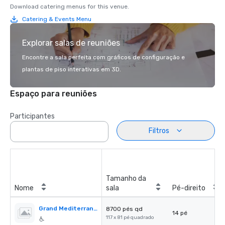
Download catering menus for this venue.
Catering & Events Menu
Explorar salas de reuniões
Encontre a sala perfeita com gráficos de configuração e
plantas de piso interativas em 3D.
Espaço para reuniões
Participantes
Filtros
Tamanho da
Nome
sala
Pé-direito
Grand Mediterranean Ballroom
8700 pés qd
14 pé
117 x 81 pé quadrado