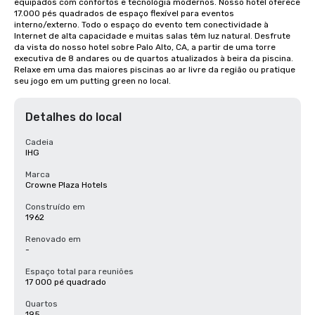
equipados com confortos e tecnologia modernos. Nosso hotel oferece 
17.000 pés quadrados de espaço flexível para eventos 
interno/externo. Todo o espaço do evento tem conectividade à 
Internet de alta capacidade e muitas salas têm luz natural. Desfrute 
da vista do nosso hotel sobre Palo Alto, CA, a partir de uma torre 
executiva de 8 andares ou de quartos atualizados à beira da piscina. 
Relaxe em uma das maiores piscinas ao ar livre da região ou pratique 
seu jogo em um putting green no local.
Detalhes do local
Cadeia
IHG
Marca
Crowne Plaza Hotels
Construído em
1962
Renovado em
-
Espaço total para reuniões
17 000 pé quadrado
Quartos
195