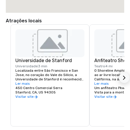
Atrações locais
Universidade de Stanford
Anfiteatro Shore
Universidade
3 min
Teatro
4 mi
Localizada entre São Francisco e San 
O Shoreline Amphithea
Jose, no coração do Vale do Silício, a 
ao ar livre localizado
Universidade de Stanford é reconhecida 
Califórnia, na área da
como uma das principais instituições de 
Ler mais
Francisco. O local te
Ler mais
pesquisa e ensino do mundo.
450 Centro Comercial Serra
22.500 pessoas.
Um anfiteatro Pkwy
Stanford, CA, US 94305
Vista para a montanh
Visitar site
Visitar site