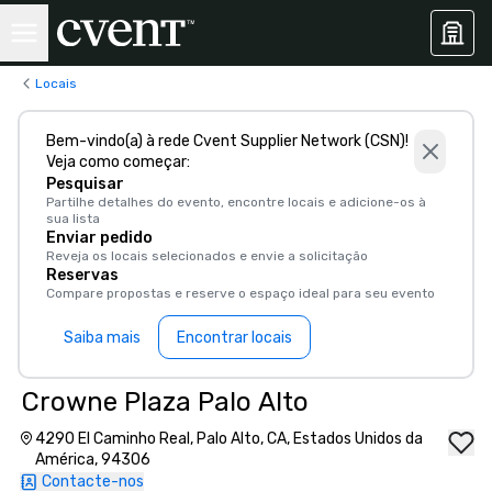
Locais
Bem-vindo(a) à rede Cvent Supplier Network (CSN)!
Veja como começar:
Pesquisar
Partilhe detalhes do evento, encontre locais e adicione-os à
sua lista
Enviar pedido
Reveja os locais selecionados e envie a solicitação
Reservas
Compare propostas e reserve o espaço ideal para seu evento
Saiba mais
Encontrar locais
Crowne Plaza Palo Alto
4290 El Caminho Real, Palo Alto, CA, Estados Unidos da
América, 94306
Contacte-nos