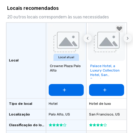
Locais recomendados
20 outros locais correspondem às suas necessidades
Local atual
Local
Crowne Plaza Palo
Palace Hotel, a
Removed from
Alto
Luxury Collection
favorites
Hotel, San
Francisco
Tipo de local
Hotel
Hotel de luxo
Localização
Palo Alto
, US
San Francisco
, US
Classificação do local