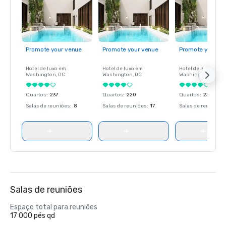
Promote your venue
Promote your venue
Promote your ve
Hotel de luxo em
Hotel de luxo em
Hotel de luxo em
Washington
, DC
Washington
, DC
Washington
, DC
Quartos
:
237
Quartos
:
220
Quartos
:
237
Salas de reuniões
:
8
Salas de reuniões
:
17
Salas de reuniões
:
Salas de reuniões
Espaço total para reuniões
17 000 pés qd