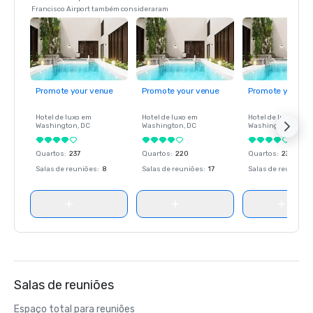
Francisco Airport também consideraram
Promote your venue
Promote your venue
Promote your ve
Hotel de luxo em
Hotel de luxo em
Hotel de luxo em
Washington
, DC
Washington
, DC
Washington
, DC
Quartos
:
237
Quartos
:
220
Quartos
:
237
Salas de reuniões
:
8
Salas de reuniões
:
17
Salas de reuniões
:
Salas de reuniões
Espaço total para reuniões