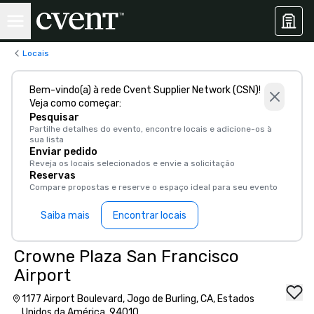
Locais
Bem-vindo(a) à rede Cvent Supplier Network (CSN)!
Veja como começar:
Pesquisar
Partilhe detalhes do evento, encontre locais e adicione-os à
sua lista
Enviar pedido
Reveja os locais selecionados e envie a solicitação
Reservas
Compare propostas e reserve o espaço ideal para seu evento
Saiba mais
Encontrar locais
Crowne Plaza San Francisco
Airport
1177 Airport Boulevard, Jogo de Burling, CA, Estados
Unidos da América, 94010