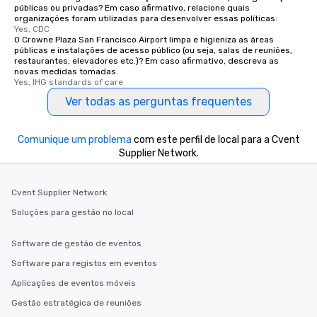
públicas ou privadas? Em caso afirmativo, relacione quais
networking opportunities before
organizações foram utilizadas para desenvolver essas políticas:
heading to the next place on your tour
Yes, CDC
O Crowne Plaza San Francisco Airport limpa e higieniza as áreas
itinerary. You Get a Dinner and a Show
públicas e instalações de acesso público (ou seja, salas de reuniões,
Our tours offer an exquisite feast plus
restaurantes, elevadores etc.)? Em caso afirmativo, descreva as
entertainment. All tours include a
novas medidas tomadas.
Yes, IHG standards of care
knowledgeable, professional guide
Ver todas as perguntas frequentes
who leads the group on a walking tour,
offering engaging tidbits and
fascinating stories. Several other
Comunique um problema
com este perfil de local para a Cvent
interactive experiences are included
Supplier Network.
along the way exclusively to our tours,
ensuring there is never a dull moment.
Different Types of Cuisine Our
Cvent Supplier Network
experiences offer the ability to enjoy
Soluções para gestão no local
several renowned restaurants in one
convenient outing, including ones you
Software de gestão de eventos
and your guests might not have
Software para registos em eventos
discovered otherwise on your own or
at a typical corporate dinner. We offer
Aplicações de eventos móveis
a way to try some of the finest spots
Gestão estratégica de reuniões
in the city and dive into various