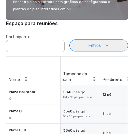
Encontre a sala perfeita com gráficos de configuração e
plantas de piso interativas em 3D.
Espaço para reuniões
Participantes
Filtros
Tamanho da
Nome
sala
Pé-direito
Plaza Ballroom
5040 pés qd
12 pé
84 x 60 pé quadrado
Plaza I,II
3360 pés qd
11 pé
56 x 60 pé quadrado
Plaza II,III
3360 pés qd
11 pé