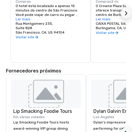
Compras
Compras
2 mi
O hotel está localizado a apenas 15 
O Crowne Plaza San Fr
minutos do centro de São Francisco. 
oferece transporte gr
Você pode viajar de carro ou pegar 
centro de Burlingame
nosso ônibus para o BART (Bay Area 
Ler mais
opções de compras e
Ler mais
Rapid Transit) para acessar o destino 
Rua Montgomery 235,
CAIXA POSTAL 563
mais incrível de renome mundial.
Suíte 828
Burlingame, CA, US 
São Francisco, CA, US 94104
Visitar site
Visitar site
Fornecedores próximos
Lip Smacking Foodie Tours
Dylan Galvin Ent
Em várias cidades
Los Angeles
Lip Smacking Foodie Tours hosts
Dylan’s impressive re
award-winning VIP group dining
performing for celebri