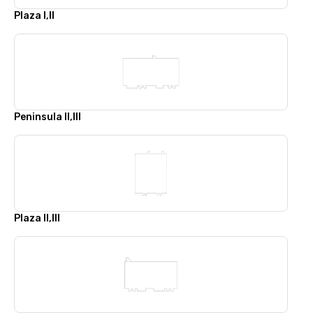
Plaza I,II
Peninsula II,III
Plaza II,III