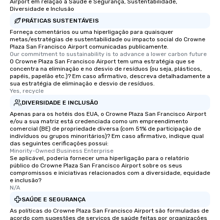
transportation pick-up and drop-off,
Airport em relação à Saúde e Segurança, Sustentabilidade,
Diversidade e Inclusão
as well as an event photographer. And
PRÁTICAS SUSTENTÁVEIS
for groups that desire an extra luxe
Forneça comentários ou uma hiperligação para quaisquer
experience, we can also arrange for
metas/estratégias de sustentabilidade ou impacto social do Crowne
an evening helicopter ride over the
Plaza San Francisco Airport comunicadas publicamente.
glittering lights of The Strip. A
Our commitment to sustainability is to advance a lower carbon future
O Crowne Plaza San Francisco Airport tem uma estratégia que se
Memorable Experience for All Lip
concentra na eliminação e no desvio de resíduos (ou seja, plásticos,
Smacking Foodie Tours offers a way
papéis, papelão etc.)? Em caso afirmativo, descreva detalhadamente a
sua estratégia de eliminação e desvio de resíduos.
to gather and dine that few have
Yes, recycle
experienced, and all are sure to
DIVERSIDADE E INCLUSÃO
remember. Our one-of-a-kind tours
Apenas para os hotéis dos EUA, o Crowne Plaza San Francisco Airport
are special, from the first stop to the
e/ou a sua matriz está credenciada como um empreendimento
last. It’s an experience that attendees
comercial (BE) de propriedade diversa (com 51% de participação de
will reminisce about long after they
indivíduos ou grupos minoritários)? Em caso afirmativo, indique qual
das seguintes cerificações possui:
leave. Location, Location, Location
Minority-Owned Business Enterprise
One of the best reasons to book is the
Se aplicável, poderia fornecer uma hiperligação para o relatório
público do Crowne Plaza San Francisco Airport sobre os seus
convenient and efficient way the
compromissos e iniciativas relacionados com a diversidade, equidade
experience is designed. All
e inclusão?
restaurants are within an easy
N/A
walking distance of each other. The
SAÚDE E SEGURANÇA
short stroll allows your group
As políticas do Crowne Plaza San Francisco Airport são formuladas de
members a chance to engage in prime
acordo com sugestões de serviços de saúde feitas por organizações