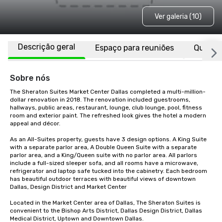
Ver galeria (10)
Descrição geral
Espaço para reuniões
Quarto
Sobre nós
The Sheraton Suites Market Center Dallas completed a multi-million-
dollar renovation in 2018. The renovation included guestrooms, 
hallways, public areas, restaurant, lounge, club lounge, pool, fitness 
room and exterior paint. The refreshed look gives the hotel a modern 
appeal and décor.

As an All-Suites property, guests have 3 design options. A King Suite 
with a separate parlor area, A Double Queen Suite with a separate 
parlor area, and a King/Queen suite with no parlor area. All parlors 
include a full-sized sleeper sofa, and all rooms have a microwave, 
refrigerator and laptop safe tucked into the cabinetry. Each bedroom 
has beautiful outdoor terraces with beautiful views of downtown 
Dallas, Design District and Market Center

Located in the Market Center area of Dallas, The Sheraton Suites is 
convenient to the Bishop Arts District, Dallas Design District, Dallas 
Medical District, Uptown and Downtown Dallas.