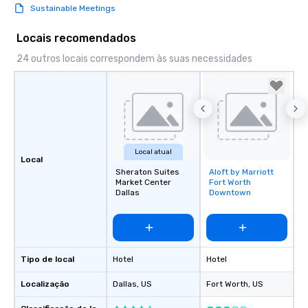
Sustainable Meetings
Locais recomendados
24 outros locais correspondem às suas necessidades
Local atual
Local
Sheraton Suites
Aloft by Marriott
Removed from
Market Center
Fort Worth
favorites
Dallas
Downtown
Tipo de local
Hotel
Hotel
Localização
Dallas
, US
Fort Worth
, US