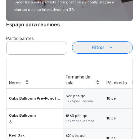
Encontre a sala perfeita com gráficos de configuração e
plantas de piso interativas em 3D.
Espaço para reuniões
Participantes
Filtros
Tamanho da
Nome
sala
Pé-direito
522 pés qd
Oaks Ballroom Pre-Function
10 pé
87 x 6 pé quadrado
Oaks Ballroom
1863 pés qd
10 pé
27 x 69 pé quadrado
Red Oak
621 pés qd
10 pé