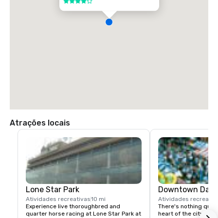
4 de 5
Atrações locais
Lone Star Park
Downtown Dalla
Atividades recreativas
10 mi
Atividades recreativ
Experience live thoroughbred and 
There's nothing quite 
quarter horse racing at Lone Star Park at 
heart of the city" is a