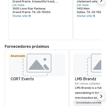
Grand Prairie. A beautiful track, 
statement when refer
clubhouse and viewing facilities are 
Ler mais
Unparalleled access a
Ler mais
home to the 2004 Breeders Cup and 
1000 Lone Star Parkway
competitive lease rat
1412 Main
other racing events throughout the year. 
Grand Prairie, TX, US 75050
investments by the pr
Dallas, TX, US 75202
Lone Star Park is open 363 days per year 
sectors make Downto
Visitar site
Visitar site
and welcomes thousands of guests to 
place to work and do
its facility every month to view live 
racing events and simulcast racing.
Fornecedores próximos
Anunciado
CORT Events
LMS Brandz
Em várias cidades
LMS Brandz is a full-s
specializing in trade 
merchandise and muc
booth giveaways and 
Comodidades/prendas