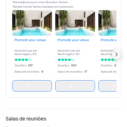
Planeadores que viram Sheraton Suites
Market Center Dallas também consideraram
Promote your venue
Promote your venue
Promote your ve
Hotel de luxo em
Hotel de luxo em
Hotel de luxo em
Washington
, DC
Washington
, DC
Washington
, DC
Quartos
:
237
Quartos
:
220
Quartos
:
237
Salas de reuniões
:
8
Salas de reuniões
:
17
Salas de reuniões
:
Salas de reuniões