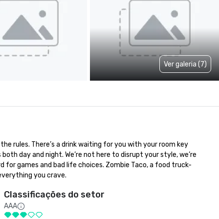
Ver galeria (7)
e rules. There’s a drink waiting for you with your room key 
oth day and night. We’re not here to disrupt your style, we’re 
rd for games and bad life choices. Zombie Taco, a food truck-
 everything you crave.
Classificações do setor
AAA