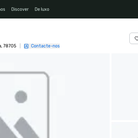
nos
Discover
De luxo
a, 78705
|
Contacte-nos