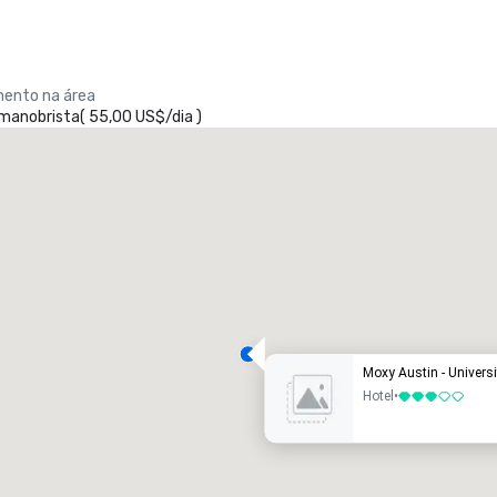
ento na área
 manobrista
(
55,00 US$
/
dia
)
Moxy Austin - Universi
Hotel
•
3 de 5