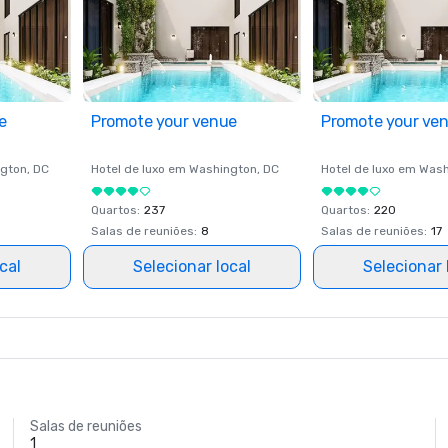
e
Promote your venue
Promote your ve
gton
, DC
Hotel de luxo em
Washington
, DC
Hotel de luxo em
Wash
Quartos
:
237
Quartos
:
220
Salas de reuniões
:
8
Salas de reuniões
:
17
cal
Selecionar local
Selecionar 
Salas de reuniões
1