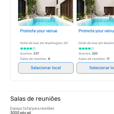
Promote your venue
Promote your venu
Hotel de luxo em
Washington
, DC
Hotel de luxo em
Washin
Quartos
:
237
Quartos
:
220
Salas de reuniões
:
8
Salas de reuniões
:
17
Selecionar local
Selecionar lo
Salas de reuniões
Espaço total para reuniões
3000 pés qd