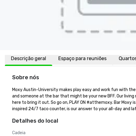
Descrição geral
Espaço para reuniões
Quarto
Sobre nós
Moxy Austin-University makes play easy and work fun with the he
and someone at the bar that might be your new BFF. Our living r
here to bring it out. So go on, PLAY ON #atthemoxy. Bar Moxy i
inspired 24/7 taco counter, is our answer to your all-day and la
Detalhes do local
Cadeia