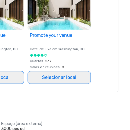
nue
Promote your venue
ington
, DC
Hotel de luxo em
Washington
, DC
Quartos
:
237
Salas de reuniões
:
8
local
Selecionar local
Espaço (área externa)
3000 pés qd