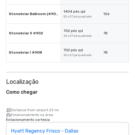
1404 pés qd
Stonebriar Ballroom (#908 & #902)
156
52 x 27 pé quadrado
702 pés qd
Stonebriar II #902
78
26 x 27 pé quadrado
702 pés qd
Stonebriar I #908
78
26 x 27 pé quadrado
Localização
Como chegar
Distance from airport 23 mi
Estacionamento na área
Estacionamento cortesia
Hyatt Regency Frisco - Dallas
Rena