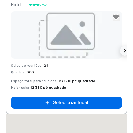
Hotel
Hotel
Removed from favorites
Rem
Salas de reuniões
:
21
Salas 
Quartos
:
303
Quart
Espaço total para reuniões
:
27 500 pé quadrado
Espaço
Maior sala
:
12 330 pé quadrado
Maior 
Selecionar local