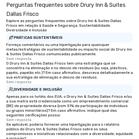
Perguntas frequentes sobre Drury Inn & Suites
Dallas Frisco
Explore as perguntas frequentes sobre Drury Inn & Suites Dallas
Frisco em relação à Saúde e Segurança, Sustentabilidade,
Diversidade e Inclusão
PRÁTICAS SUSTENTÁVEIS
Forneça comentários ou uma hiperligação para quaisquer
metas/estratégias de sustentabilidade ou impacto social do Drury Inn
& Suites Dallas Frisco comunicadas publicamente.
Sem resposta.
O Drury Inn & Suites Dallas Frisco tem uma estratégia que se
concentra na eliminação e no desvio de resíduos (ou seja, plásticos,
papéis, papelão etc.)? Em caso afirmativo, descreva detalhadamente a
sua estratégia de eliminação e desvio de resíduos.
Sem resposta.
DIVERSIDADE E INCLUSÃO
Apenas para os hotéis dos EUA, o Drury Inn & Suites Dallas Frisco e/ou
a sua matriz está credenciada como um empreendimento comercial
(BE) de propriedade diversa (com 51% de participação de indivíduos
ou grupos minoritários)? Em caso afirmativo, indique qual das
seguintes cerificações possui:
Sem resposta.
Se aplicável, poderia fornecer uma hiperligação para o relatório
público do Drury Inn & Suites Dallas Frisco sobre os seus
compromissos e iniciativas relacionados com a diversidade, equidade
e inclusão?