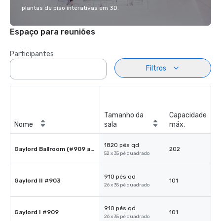
plantas de piso interativas em 3D.
Espaço para reuniões
Participantes
Filtros
Tamanho da
Capacidade
Nome
sala
máx.
1820 pés qd
Gaylord Ballroom (#909 and #903)
202
52 x 35 pé quadrado
910 pés qd
Gaylord II #903
101
26 x 35 pé quadrado
910 pés qd
Gaylord I #909
101
26 x 35 pé quadrado