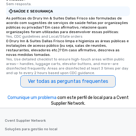
Sem resposta.
SAÚDE E SEGURANÇA
As políticas do Drury Inn & Suites Dallas Frisco são formuladas de
acordo com sugestões de serviços de saúde feitas por organizações
públicas ou privadas? Em caso afirmativo, relacione quais
organizações foram utilizadas para desenvolver essas políticas:
Yes, CDC guidelines and Local/State orders
O Drury Inn & Suites Dallas Frisco limpa e higieniza as áreas públicas e
instalações de acesso público (ou seja, salas de reuniões,
restaurantes, elevadores etc.)? Em caso afirmativo, descreva as
novas medidas tomadas.
Yes, Use detailed checklist to ensure high-touch areas within public 
areas— handles, luggage carts, elevator buttons, and more—are 
disinfected frequently. Areas are disinfected at least 3 times per day 
and up to every 2 hours based upon CDC guidance.
Ver todas as perguntas frequentes
Comunique um problema
com este perfil de local para a Cvent
Supplier Network.
Cvent Supplier Network
Soluções para gestão no local