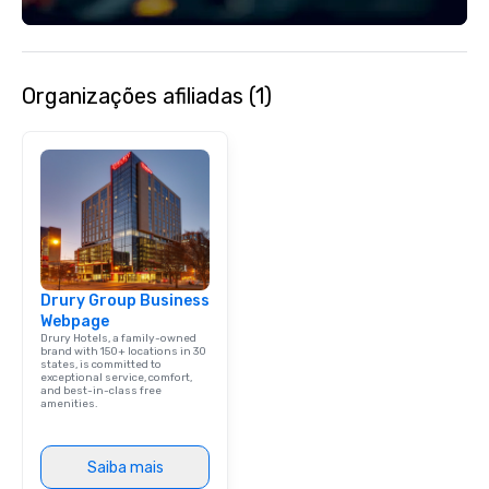
Organizações afiliadas (1)
Drury Group Business
Webpage
Drury Hotels, a family-owned
brand with 150+ locations in 30
states, is committed to
exceptional service, comfort,
and best-in-class free
amenities.
Saiba mais