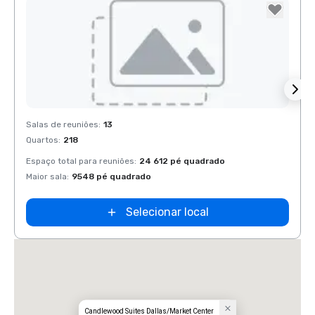
Removed from favorites
Rem
Salas de reuniões
:
13
Salas 
Quartos
:
218
Quart
Espaço total para reuniões
:
24 612 pé quadrado
Espaço
Embassy
Maior sala
:
9548 pé quadrado
Maior 
Suites by
Hilton Dallas
Love Field
Selecionar local
Candlewood Suites Dallas/Market Center