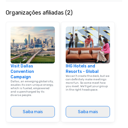
curated atmosphere. W
Organizações afiliadas (2)
high-stakes corporate 
intimate boutique wedd
brand launch, our ens
styled and coached to
aesthetic excellence of
Bespoke Curation: From
pianists to full "Big B
orchestras. Versatile R
library of hundreds of
Visit Dallas
IHG Hotels and
rearranged with synco
Convention
Resorts - Global
and soul. ► Visual Sophistication: Our
We can't create the deck, but we
Campaign
performers reflect the
can definitely make meetings
Dallas, an emerging global city,
more fun. So come meet how
aesthetic—classic ele
exudes its own unique energy,
you meet. We'll get your group
which is fueled, empowered
modern edge. By choo
in the right headspace.
and supercharged by its
diverse people.
Nouveau Jazz, you aren
a band; you are securi
immersive experience.
Saiba mais
Saiba mais
in that "golden hour"
the music is sophistic
cocktails and conversa