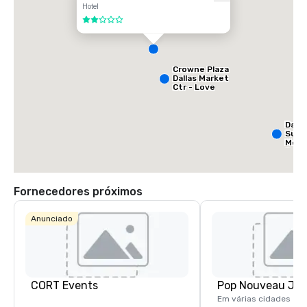
Hotel
2 de 5
Crowne Plaza
Dallas Market
Ctr - Love
Field
Dalla
Suit
Medi
Cent
Fornecedores próximos
Anunciado
CORT Events
Em várias cidades