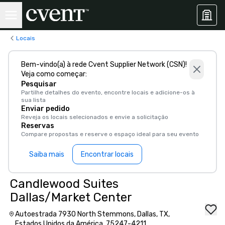
Locais
Bem-vindo(a) à rede Cvent Supplier Network (CSN)!
Veja como começar:
Pesquisar
Partilhe detalhes do evento, encontre locais e adicione-os à
sua lista
Enviar pedido
Reveja os locais selecionados e envie a solicitação
Reservas
Compare propostas e reserve o espaço ideal para seu evento
Saiba mais
Encontrar locais
Candlewood Suites
Dallas/Market Center
Autoestrada 7930 North Stemmons, Dallas, TX,
Estados Unidos da América, 75247-4211