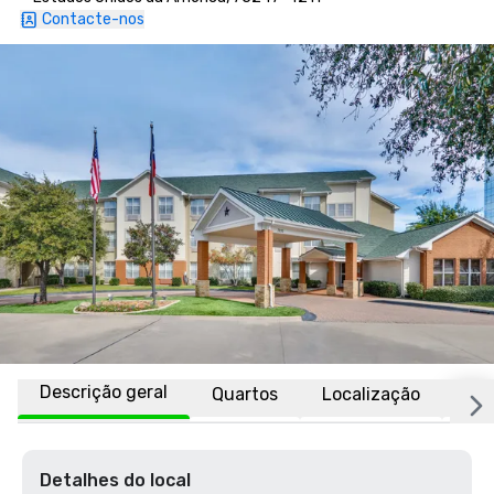
Contacte-nos
Descrição geral
Quartos
Localização
Afi
Detalhes do local