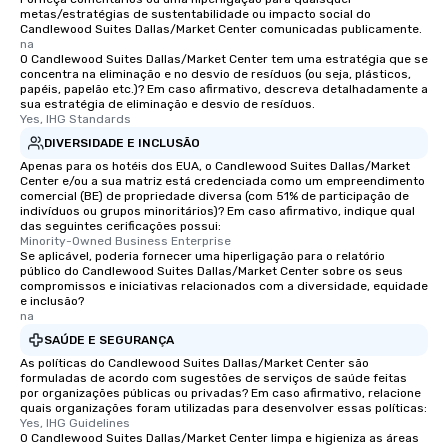
metas/estratégias de sustentabilidade ou impacto social do
Candlewood Suites Dallas/Market Center comunicadas publicamente.
na
O Candlewood Suites Dallas/Market Center tem uma estratégia que se
concentra na eliminação e no desvio de resíduos (ou seja, plásticos,
papéis, papelão etc.)? Em caso afirmativo, descreva detalhadamente a
sua estratégia de eliminação e desvio de resíduos.
Yes, IHG Standards
DIVERSIDADE E INCLUSÃO
Apenas para os hotéis dos EUA, o Candlewood Suites Dallas/Market
Center e/ou a sua matriz está credenciada como um empreendimento
comercial (BE) de propriedade diversa (com 51% de participação de
indivíduos ou grupos minoritários)? Em caso afirmativo, indique qual
das seguintes cerificações possui:
Minority-Owned Business Enterprise
Se aplicável, poderia fornecer uma hiperligação para o relatório
público do Candlewood Suites Dallas/Market Center sobre os seus
compromissos e iniciativas relacionados com a diversidade, equidade
e inclusão?
na
SAÚDE E SEGURANÇA
As políticas do Candlewood Suites Dallas/Market Center são
formuladas de acordo com sugestões de serviços de saúde feitas
por organizações públicas ou privadas? Em caso afirmativo, relacione
quais organizações foram utilizadas para desenvolver essas políticas:
Yes, IHG Guidelines
O Candlewood Suites Dallas/Market Center limpa e higieniza as áreas