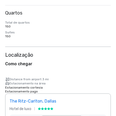
Quartos
Total de quartos
150
Suítes
150
Localização
Como chegar
Distance from airport 3 mi
Estacionamento na área
Estacionamento cortesia
Estacionamento pago
The Ritz-Carlton, Dallas
Crow
Hotel de luxo
Hotel