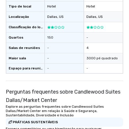
Tipo de local
Hotel
Hotel
Localização
Dallas
, US
Dallas
, US
Classificação do local
Quartos
150
-
Salas de reuniões
-
4
Maior sala
-
3000 pé quadrado
Espaço para reuniões
-
-
Perguntas frequentes sobre Candlewood Suites
Dallas/Market Center
Explore as perguntas frequentes sobre Candlewood Suites
Dallas/Market Center em relação à Saúde e Segurança,
Sustentabilidade, Diversidade e Inclusão
PRÁTICAS SUSTENTÁVEIS
Forneça comentários ou uma hiperligação para quaisquer