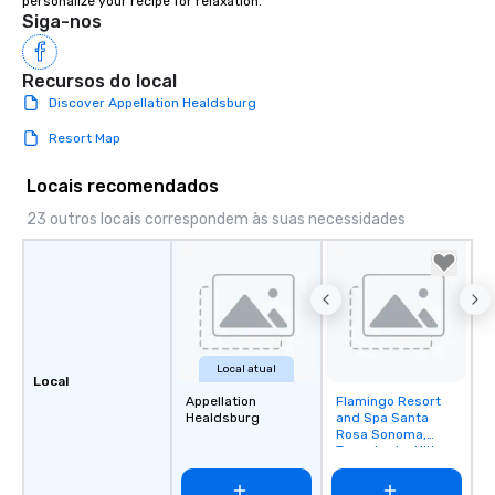
personalize your recipe for relaxation.
Siga-nos
Recursos do local
Discover Appellation Healdsburg
Resort Map
Locais recomendados
23 outros locais correspondem às suas necessidades
Local atual
Local
Appellation
Flamingo Resort
Removed from
Healdsburg
and Spa Santa
favorites
Rosa Sonoma,
Tapestry by Hilton