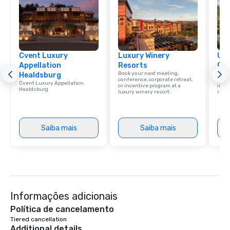
Cvent Luxury
Luxury Winery
Uni
Appellation
Resorts
Ca
Book your next meeting,
Find 
Healdsburg
conference, corporate retreat,
resor
Cvent Luxury Appellation
or incentive program at a
ince
Healdsburg
luxury winery resort.
retre
Saiba mais
Saiba mais
Informações adicionais
Política de cancelamento
Tiered cancellation
Additional details