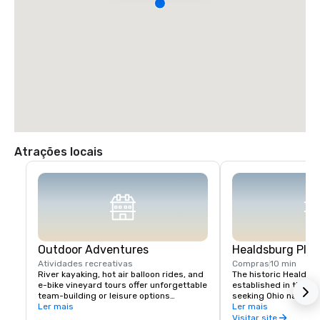
Atrações locais
Outdoor Adventures
Healdsburg Plaz
Atividades recreativas
Compras
10 min
River kayaking, hot air balloon rides, and 
The historic Healdsb
e-bike vineyard tours offer unforgettable 
established in the 1
team-building or leisure options

seeking Ohio native 
Ler mais
vital touchpoint for vi
Ler mais
Nearby Lake Sonoma provides hiking and 
immense concentratio
Visitar site