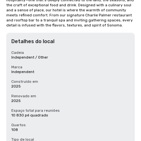
hospitality—one that’s deeply connected to the land, the seasons, and 
the craft of exceptional food and drink. Designed with a culinary soul 
and a sense of place, our hotel is where the warmth of community 
meets refined comfort. From our signature Charlie Palmer restaurant 
and rooftop bar to a tranquil spa and inviting gathering spaces, every 
detail is infused with the flavors, textures, and spirit of Sonoma.
Detalhes do local
Cadeia
Independent / Other
Marca
Independent
Construído em
2025
Renovado em
2025
Espaço total para reuniões
10 830 pé quadrado
Quartos
108
Tipo de local