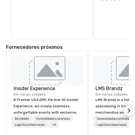
boating opportunities.
restaurants, wine exp
and activities all wit
blocks. In fact, you c
days exploring everyt
of Healdsburg has to 
leaving the central pl
Fornecedores próximos
Insider Experience
LMS Brandz
Em várias cidades
Em várias cidades
A Premier USA DMC Partner At Insider
LMS Brandz is a full-s
Experience, we create seamless,
specializing in trade 
unforgettable events with exclusive
merchandise and muc
access to premium venues, world-
booth giveaways and 
Atividade
Comodidades/prendas
Comodidades/prendas
class entertainment, and VIP sporting
Logística/decoração
+3
to executive gifting, d
Logística/decoração
experiences. With over 20 years of
banners, signage, fulfi