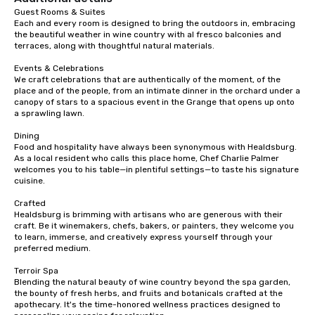
Guest Rooms & Suites

Each and every room is designed to bring the outdoors in, embracing 
the beautiful weather in wine country with al fresco balconies and 
terraces, along with thoughtful natural materials.

Events & Celebrations

We craft celebrations that are authentically of the moment, of the 
place and of the people, from an intimate dinner in the orchard under a 
canopy of stars to a spacious event in the Grange that opens up onto 
a sprawling lawn.

Dining

Food and hospitality have always been synonymous with Healdsburg. 
As a local resident who calls this place home, Chef Charlie Palmer 
welcomes you to his table—in plentiful settings—to taste his signature 
cuisine.

Crafted

Healdsburg is brimming with artisans who are generous with their 
craft. Be it winemakers, chefs, bakers, or painters, they welcome you 
to learn, immerse, and creatively express yourself through your 
preferred medium.

Terroir Spa

Blending the natural beauty of wine country beyond the spa garden, 
the bounty of fresh herbs, and fruits and botanicals crafted at the 
apothecary. It's the time-honored wellness practices designed to 