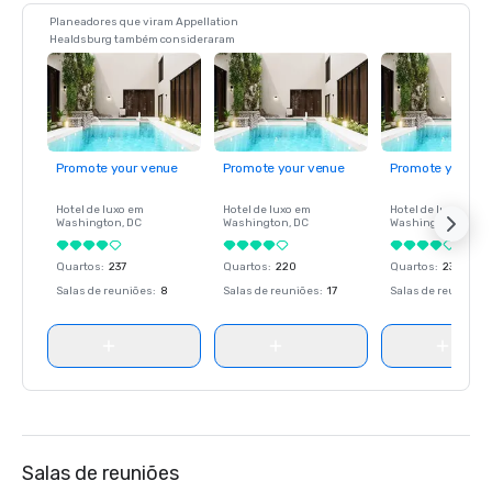
Planeadores que viram Appellation
Healdsburg também consideraram
Promote your venue
Promote your venue
Promote your ve
Hotel de luxo em
Hotel de luxo em
Hotel de luxo em
Washington
, DC
Washington
, DC
Washington
, DC
Quartos
:
237
Quartos
:
220
Quartos
:
237
Salas de reuniões
:
8
Salas de reuniões
:
17
Salas de reuniões
:
Salas de reuniões