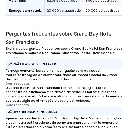
Maior sala
6205 pé quadrado
5600 pé quadrado
everyone is treated lik
Espaço para reuniões
20 000 pé quadrado
20 000 pé quadrado
immediate seating upon
What’s more, your gro
a special warm welcom
from the restaurant c
Perguntas frequentes sobre Grand Bay Hotel
be printed featuring yo
San Francisco
which can be an added 
those Instagram mome
Explore as perguntas frequentes sobre Grand Bay Hotel San Francisco
em relação à Saúde e Segurança, Sustentabilidade, Diversidade e
For added ease, we ca
Inclusão
transportation pick-up
PRÁTICAS SUSTENTÁVEIS
as well as an event ph
Forneça comentários ou uma hiperligação para quaisquer
for groups that desire 
metas/estratégias de sustentabilidade ou impacto social do Grand
experience, we can als
Bay Hotel San Francisco comunicadas publicamente.
Sem resposta.
an evening helicopter 
O Grand Bay Hotel San Francisco tem uma estratégia que se
glittering lights of The S
concentra na eliminação e no desvio de resíduos (ou seja, plásticos,
Memorable Experience f
papéis, papelão etc.)? Em caso afirmativo, descreva detalhadamente a
sua estratégia de eliminação e desvio de resíduos.
Smacking Foodie Tours
Sem resposta.
to gather and dine tha
DIVERSIDADE E INCLUSÃO
experienced, and all ar
Apenas para os hotéis dos EUA, o Grand Bay Hotel San Francisco e/ou
remember. Our one-of-
a sua matriz está credenciada como um empreendimento comercial
are special, from the fi
(BE) de propriedade diversa (com 51% de participação de indivíduos