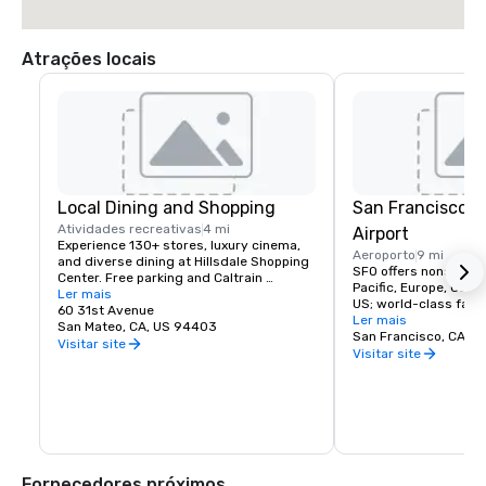
Atrações locais
Local Dining and Shopping
San Francisco I
Atividades recreativas
4 mi
Airport
Experience 130+ stores, luxury cinema, 
Aeroporto
9 mi
and diverse dining at Hillsdale Shopping 
SFO offers nonstop fli
Center. Free parking and Caltrain 
Pacific, Europe, Canad
accessible. The Peninsula's favorite 
Ler mais
US; world-class facili
shopping destination.
60 31st Avenue
dining, and more!
Ler mais
San Mateo, CA, US 94403
San Francisco, CA, U
Visitar site
Visitar site
Fornecedores próximos