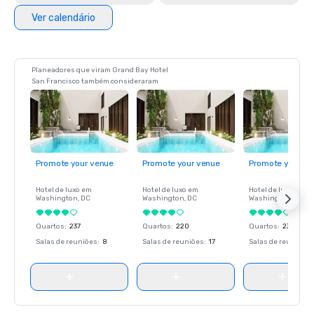
Ver calendário
Planeadores que viram Grand Bay Hotel
San Francisco também consideraram
Promote your venue
Promote your venue
Promote your ve
Hotel de luxo em
Hotel de luxo em
Hotel de luxo em
Washington
, DC
Washington
, DC
Washington
, DC
Quartos
:
237
Quartos
:
220
Quartos
:
237
Salas de reuniões
:
8
Salas de reuniões
:
17
Salas de reuniões
: