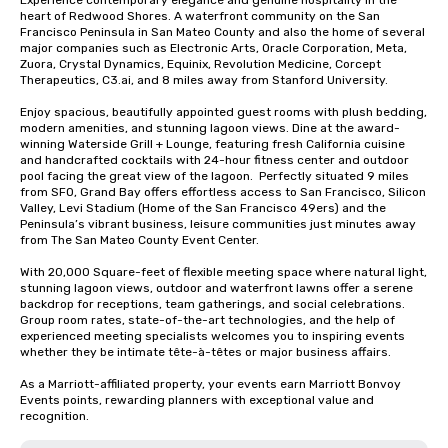
Experience contemporary elegance and genuine hospitality in the 
heart of Redwood Shores. A waterfront community on the San 
Francisco Peninsula in San Mateo County and also the home of several 
major companies such as Electronic Arts, Oracle Corporation, Meta, 
Zuora, Crystal Dynamics, Equinix, Revolution Medicine, Corcept 
Therapeutics, C3.ai, and 8 miles away from Stanford University.  

Enjoy spacious, beautifully appointed guest rooms with plush bedding, 
modern amenities, and stunning lagoon views. Dine at the award-
winning Waterside Grill + Lounge, featuring fresh California cuisine 
and handcrafted cocktails with 24-hour fitness center and outdoor 
pool facing the great view of the lagoon.  Perfectly situated 9 miles 
from SFO, Grand Bay offers effortless access to San Francisco, Silicon 
Valley, Levi Stadium (Home of the San Francisco 49ers) and the 
Peninsula’s vibrant business, leisure communities just minutes away 
from The San Mateo County Event Center. 

With 20,000 Square-feet of flexible meeting space where natural light, 
stunning lagoon views, outdoor and waterfront lawns offer a serene 
backdrop for receptions, team gatherings, and social celebrations.   
Group room rates, state-of-the-art technologies, and the help of 
experienced meeting specialists welcomes you to inspiring events 
whether they be intimate tête-à-têtes or major business affairs.  

As a Marriott-affiliated property, your events earn Marriott Bonvoy 
Events points, rewarding planners with exceptional value and 
recognition.