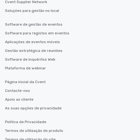
ensuring there is neve
Cvent Supplier Network
Different Types of Cuis
Soluções para gestão no local
experiences offer the a
several renowned rest
Software de gestão de eventos
convenient outing, inc
Software para registos em eventos
and your guests might
discovered otherwise 
Aplicações de eventos móveis
at a typical corporate 
Gestão estratégica de reuniões
a way to try some of t
Software de inquéritos Web
in the city and dive in
cuisines and dishes. Al
Plataforma de webinar
selected dishes are cu
high standards to ensu
Página inicial da Cvent
delight any palate. Tours Available
Contacte-nos
from Day to Night With
Apoio ao cliente
group experience, bookin
key. Whether you desir
As suas opções de privacidade
business hours or earl
after work, we can coo
Política de Privacidade
you to provide options 
Termos de utilização do produto
needs. Go for as Long or as Short as
Termos de utilização do site
You Like Along with fle