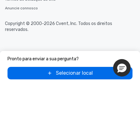
scheduling, Lip Smack
Anuncie connosco
Tours also provides a 
durations. Our shortes
Copyright © 2000-2026 Cvent, Inc. Todos os direitos
2.5 hours; our longest 
reservados.
hours, with optional 
incentives.
Pronto para enviar a sua pergunta?
Selecionar local