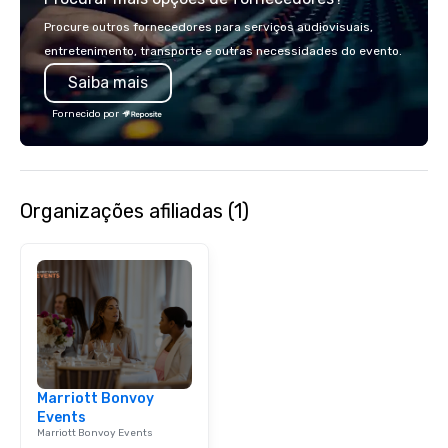
country with a focus on superb hiking,
colleagues at each ven
Procure outros fornecedores para serviços audiovisuais,
lodging, food and wine. We also have
mingle, and easily net
entretenimento, transporte e outras necessidades do evento.
a Monterey Bay Trek.
is led by a professiona
Saiba mais
specializing in escort
with utmost care, who
Fornecido por
each experience with 
engaging information 
Lip Smacking Foodie T
entertaining activity 
Organizações afiliadas (1)
dining experience meld
that are sure to add ne
meeting events, from 
team building. All-Inclusive Group
Dining When meeting p
corporate group event
Smacking Foodie Tours,
group is assured a top
experience with three 
Marriott Bonvoy
signature dishes at ea
Events
Our affordable tours a
Marriott Bonvoy Events
person with tax and gr