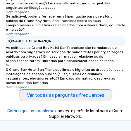
ou grupos minoritários)? Em caso afirmativo, indique qual das
last. It’s an experienc
seguintes cerificações possui:
will reminisce about lo
Sem resposta.
leave. Location, Location, Location
Se aplicável, poderia fornecer uma hiperligação para o relatório
público do Grand Bay Hotel San Francisco sobre os seus
One of the best reason
compromissos e iniciativas relacionados com a diversidade, equidade
convenient and efficie
e inclusão?
Sem resposta.
experience is designed
restaurants are within
SAÚDE E SEGURANÇA
walking distance of ea
As políticas do Grand Bay Hotel San Francisco são formuladas de
acordo com sugestões de serviços de saúde feitas por organizações
short stroll allows you
públicas ou privadas? Em caso afirmativo, relacione quais
members a chance to 
organizações foram utilizadas para desenvolver essas políticas:
networking opportunit
No
O Grand Bay Hotel San Francisco limpa e higieniza as áreas públicas e
heading to the next pl
instalações de acesso público (ou seja, salas de reuniões,
itinerary. You Get a Dinner and a Show
restaurantes, elevadores etc.)? Em caso afirmativo, descreva as
novas medidas tomadas.
Our tours offer an exqu
Sem resposta.
entertainment. All tour
Ver todas as perguntas frequentes
knowledgeable, profes
who leads the group on
offering engaging tidb
Comunique um problema
com este perfil de local para a Cvent
fascinating stories. S
Supplier Network.
interactive experience
along the way exclusive