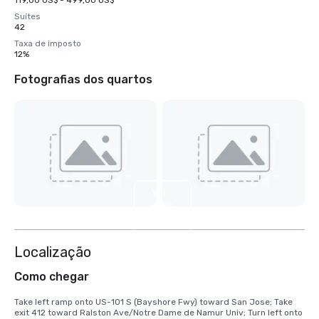
119,00 US$ - 499,00 US$
Suítes
42
Taxa de imposto
12%
Fotografias dos quartos
Ver
mais
6
Localização
Como chegar
Take left ramp onto US-101 S (Bayshore Fwy) toward San Jose; Take 
exit 412 toward Ralston Ave/Notre Dame de Namur Univ; Turn left onto 