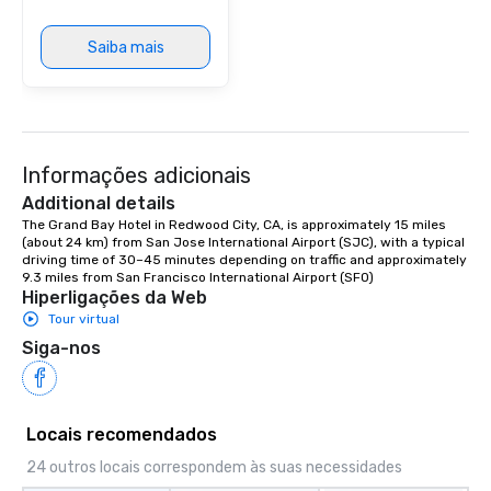
included. The only thi
are drinks. However, 
Saiba mais
package upgrade is ava
provides guests a sign
at various stops. Build Your Network
Our exclusive experien
ultimate networking op
Informações adicionais
a typical sit-down dinn
to engage the person t
Additional details
right of you. Because 
The Grand Bay Hotel in Redwood City, CA, is approximately 15 miles 
(about 24 km) from San Jose International Airport (SJC), with a typical 
place at multiple resta
driving time of 30–45 minutes depending on traffic and approximately 
walking in between, th
9.3 miles from San Francisco International Airport (SFO)
countless opportunitie
Hiperligações da Web
with different people 
Tour virtual
down at each venue a
Siga-nos
traverse along the way
experiences not only 
ways to network, but a
way to do so. Large Groups Welcome
Locais recomendados
Lip Smacking Foodie To
24 outros locais correspondem às suas necessidades
groups, small or large.