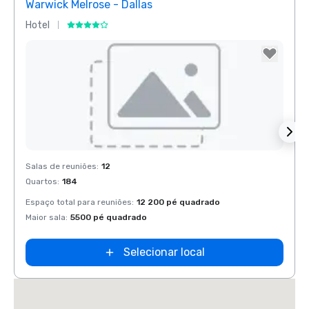
Warwick Melrose - Dallas
Crow
Hotel
Hotel
Removed from favorites
Rem
Salas de reuniões
:
12
Salas 
Quartos
:
184
Quart
Espaço total para reuniões
:
12 200 pé quadrado
Espaço
Maior sala
:
5500 pé quadrado
Maior 
Selecionar local