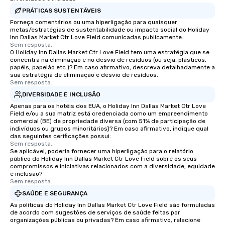
PRÁTICAS SUSTENTÁVEIS
Forneça comentários ou uma hiperligação para quaisquer
metas/estratégias de sustentabilidade ou impacto social do Holiday
Inn Dallas Market Ctr Love Field comunicadas publicamente.
Sem resposta.
O Holiday Inn Dallas Market Ctr Love Field tem uma estratégia que se
concentra na eliminação e no desvio de resíduos (ou seja, plásticos,
papéis, papelão etc.)? Em caso afirmativo, descreva detalhadamente a
sua estratégia de eliminação e desvio de resíduos.
Sem resposta.
DIVERSIDADE E INCLUSÃO
Apenas para os hotéis dos EUA, o Holiday Inn Dallas Market Ctr Love
Field e/ou a sua matriz está credenciada como um empreendimento
comercial (BE) de propriedade diversa (com 51% de participação de
indivíduos ou grupos minoritários)? Em caso afirmativo, indique qual
das seguintes cerificações possui:
Sem resposta.
Se aplicável, poderia fornecer uma hiperligação para o relatório
público do Holiday Inn Dallas Market Ctr Love Field sobre os seus
compromissos e iniciativas relacionados com a diversidade, equidade
e inclusão?
Sem resposta.
SAÚDE E SEGURANÇA
As políticas do Holiday Inn Dallas Market Ctr Love Field são formuladas
de acordo com sugestões de serviços de saúde feitas por
organizações públicas ou privadas? Em caso afirmativo, relacione