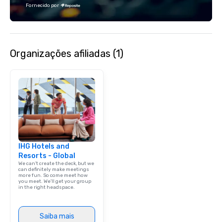
Fornecido por
Organizações afiliadas (1)
IHG Hotels and
Resorts - Global
We can't create the deck, but we
can definitely make meetings
more fun. So come meet how
you meet. We'll get your group
in the right headspace.
Saiba mais