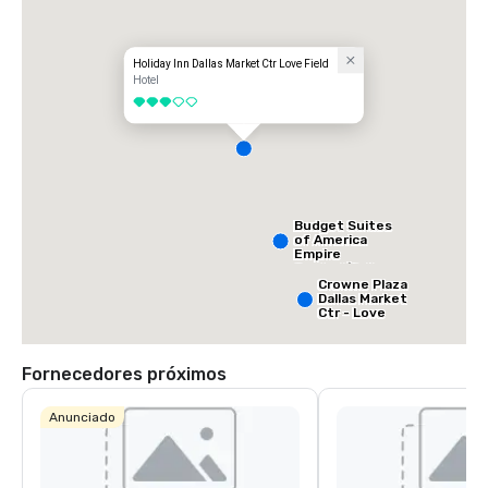
Holiday Inn Dallas Market Ctr Love Field
Hotel
3 de 5
Budget Suites
of America
Empire
Central/Dallas
Crowne Plaza
Dallas Market
Ctr - Love
Field
Fornecedores próximos
Anunciado