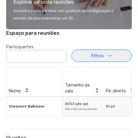
Explorar salas de reuniões
Encontre a sala perfeita com gráficos de configuração e
plantas de piso interativas em 3D.
Espaço para reuniões
Participantes
Filtros
Tamanho da
Nome
sala
Pé-direito
2053 pés qd
Crescent Ballroom
10 pé
59,5 x 34,5 pé quadrado