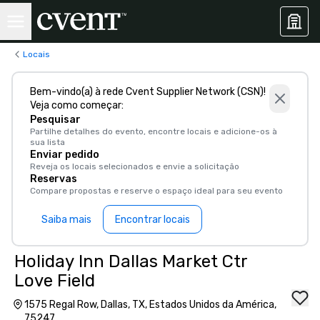
Locais
Bem-vindo(a) à rede Cvent Supplier Network (CSN)!
Veja como começar:
Pesquisar
Partilhe detalhes do evento, encontre locais e adicione-os à
sua lista
Enviar pedido
Reveja os locais selecionados e envie a solicitação
Reservas
Compare propostas e reserve o espaço ideal para seu evento
Saiba mais
Encontrar locais
Holiday Inn Dallas Market Ctr
Love Field
1575 Regal Row, Dallas, TX, Estados Unidos da América,
75247