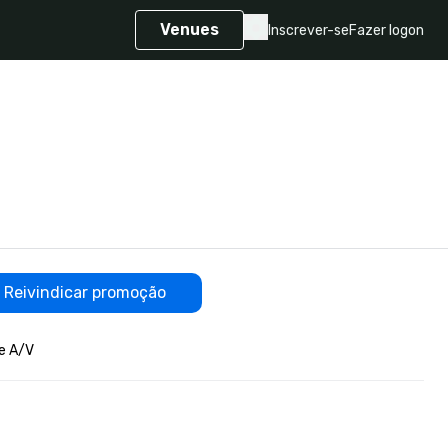
Venues
Inscrever-se
Fazer logon
Reivindicar promoção
e A/V