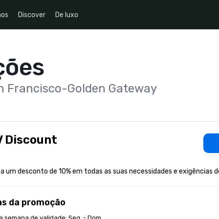
nos
Discover
De luxo
ções
an Francisco-Golden Gateway
 Discount
a um desconto de 10% em todas as suas necessidades e exigências d
as da promoção
a semana de validade: Seg. - Dom.