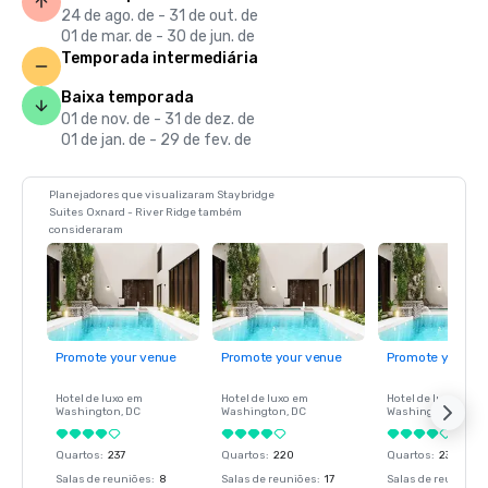
24 de ago. de - 31 de out. de
01 de mar. de - 30 de jun. de
Temporada intermediária
Baixa temporada
01 de nov. de - 31 de dez. de
01 de jan. de - 29 de fev. de
Planejadores que visualizaram Staybridge
Suites Oxnard - River Ridge também
consideraram
Promote your venue
Promote your venue
Promote your ve
Hotel de luxo em
Hotel de luxo em
Hotel de luxo em
Washington
, DC
Washington
, DC
Washington
, DC
Quartos
:
237
Quartos
:
220
Quartos
:
237
Salas de reuniões
:
8
Salas de reuniões
:
17
Salas de reuniões
: