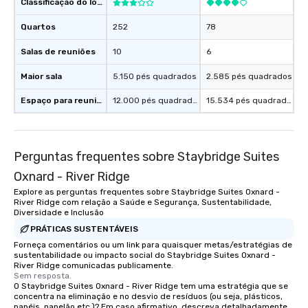
Classificação do local
Quartos
252
78
Salas de reuniões
10
6
Maior sala
5.150 pés quadrados
2.585 pés quadrados
Espaço para reuniões
12.000 pés quadrados
15.534 pés quadrados
Perguntas frequentes sobre Staybridge Suites
Oxnard - River Ridge
Explore as perguntas frequentes sobre Staybridge Suites Oxnard -
River Ridge com relação a Saúde e Segurança, Sustentabilidade,
Diversidade e Inclusão
PRÁTICAS SUSTENTÁVEIS
Forneça comentários ou um link para quaisquer metas/estratégias de
sustentabilidade ou impacto social do Staybridge Suites Oxnard -
River Ridge comunicadas publicamente.
Sem resposta.
O Staybridge Suites Oxnard - River Ridge tem uma estratégia que se
concentra na eliminação e no desvio de resíduos (ou seja, plásticos,
papéis, papelão etc.)? Em caso afirmativo, descreva detalhadamente