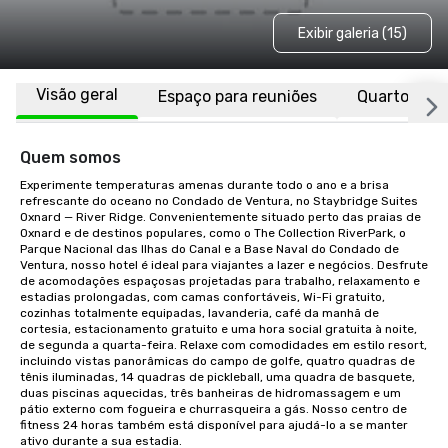
Exibir galeria (15)
Visão geral
Espaço para reuniões
Quartos
Quem somos
Experimente temperaturas amenas durante todo o ano e a brisa 
refrescante do oceano no Condado de Ventura, no Staybridge Suites 
Oxnard — River Ridge. Convenientemente situado perto das praias de 
Oxnard e de destinos populares, como o The Collection RiverPark, o 
Parque Nacional das Ilhas do Canal e a Base Naval do Condado de 
Ventura, nosso hotel é ideal para viajantes a lazer e negócios. Desfrute 
de acomodações espaçosas projetadas para trabalho, relaxamento e 
estadias prolongadas, com camas confortáveis, Wi-Fi gratuito, 
cozinhas totalmente equipadas, lavanderia, café da manhã de 
cortesia, estacionamento gratuito e uma hora social gratuita à noite, 
de segunda a quarta-feira. Relaxe com comodidades em estilo resort, 
incluindo vistas panorâmicas do campo de golfe, quatro quadras de 
tênis iluminadas, 14 quadras de pickleball, uma quadra de basquete, 
duas piscinas aquecidas, três banheiras de hidromassagem e um 
pátio externo com fogueira e churrasqueira a gás. Nosso centro de 
fitness 24 horas também está disponível para ajudá-lo a se manter 
ativo durante a sua estadia.
