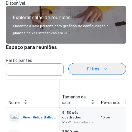
Disponível
Explorar salas de reuniões
Encontre a sala perfeita com gráficos de configuração e
plantas baixas interativas em 3D.
Espaço para reuniões
Participantes
Filtros
Tamanho da
Nome
sala
Pé-direito
5.150 pés
River Ridge Ballroom
quadrados
13 pé
56 x 92 pés quadrados
2.900 pés