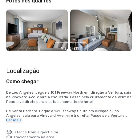
Fotos dos quartos
Visualizar
mais 2
Localização
Como chegar
De Los Angeles, pegue a 101 Freeway North em direção a Ventura, saia 
na Vineyard Ave. e vire à esquerda. Passe pelo cruzamento da Ventura 
Road e vá direto para o estacionamento do hotel. 

De Santa Barbara: Pegue a 101 Freeway South em direção a Los 
Angeles, saia para Vineyard Ave., vire à direita. Passe pela Ventura 
Road e entre no estacionamento à direita.
Ler mais
Distance from airport 3 mi
Estacionamento na área