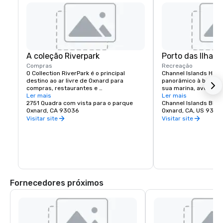
A coleção Riverpark
Porto das Ilhas 
Compras
Recreação
O Collection RiverPark é o principal 
Channel Islands Harb
destino ao ar livre de Oxnard para 
panorâmico à beira-m
compras, restaurantes e 
sua marina, aventuras
entretenimento.
Ler mais
restaurantes à beira-
Ler mais
2751 Quadra com vista para o parque
ao Parque Nacional da
Channel Islands Blvd.
Oxnard, CA 93036
Oxnard, CA, US 9303
Visitar site
Visitar site
Fornecedores próximos