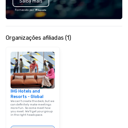
Saiba mais
Fornecido por
Organizações afiliadas (1)
IHG Hotels and
Resorts - Global
We can't create the deck, but we
can definitely make meetings
more fun. So come meet how
you meet. We'll get your group
in the right headspace.