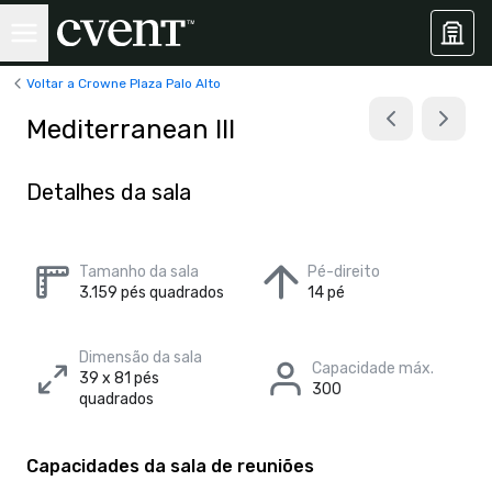
Voltar a Crowne Plaza Palo Alto
Mediterranean III
Detalhes da sala
Tamanho da sala
Pé-direito
3.159 pés quadrados
14 pé
Dimensão da sala
Capacidade máx.
39 x 81 pés
300
quadrados
Capacidades da sala de reuniões