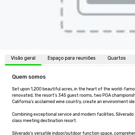
Visão geral
Espaço para reuniões
Quartos
Quem somos
Set upon 1,200 beautiful acres, in the heart of the world-famou
renovated, the resort’s 345 guest rooms, two PGA championship g
California’s acclaimed wine country, create an environment ideal
Combining exceptional service and modern facilities, Silverado
class meeting destination resort. 

Silverado’s versatile indoor/outdoor function space, comprehe