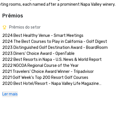
eting rooms, each named after a prominent Napa Valley winery.
Prêmios
Prêmios do setor
2024 Best Healthy Venue - Smart Meetings

2024 The Best Courses to Play in California - Golf Digest

2023 Distinguished Golf Destination Award - BoardRoom

2023 Diners' Choice Award - OpenTable  

2022 Best Resorts in Napa - U.S. News & World Report 

2022 NGCOA Regional Course of the Year

2021 Travelers' Choice Award Winner - Tripadvisor

2021 Golf Week's Top 200 Resort Golf Courses

2020 Best Hotel/Resort - Napa Valley Life Magazine

2020 Travelers' Choice Award - Tripadvisor

Ler mais
2020 Best Day Spa - Napa Valley Life Magazine 

2020 USPTA NorCal Pro of the Year - Katie Dellich

2018 & 2019 TripAdvisor Certificate of Excellence

2018 & 2019 Readers' Choice Award - Condé Nast Traveler

2016 & 2017 Platinum Choice Award - Smart Meetings

2017 Best of Resorts - Meetings Today 
