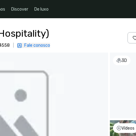
nos
Discover
De luxo
Hospitality)
94558
|
Fale conosco
3D
Vídeos