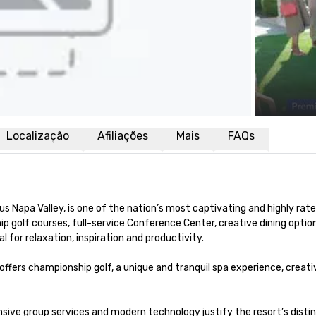
Localização
Afiliações
Mais
FAQs
s Napa Valley, is one of the nation’s most captivating and highly rated
olf courses, full-service Conference Center, creative dining options, t
 for relaxation, inspiration and productivity.

 offers championship golf, a unique and tranquil spa experience, crea
nsive group services and modern technology justify the resort’s dist