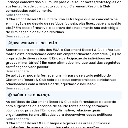
Forneça comentários ou um link para quaisquer metas/estratégias de
sustentabilidade ou impacto social do Claremont Resort & Club
comunicadas publicamente.
Sem resposta.
O Claremont Resort & Club tem uma estratégia que se concentra na
eliminação e no desvio de resíduos (ou seja, plásticos, papéis, papelão
etc.)? Em caso afirmativo, descreva detalhadamente sua estratégia
de eliminação e desvio de resíduos.
Sem resposta.
DIVERSIDADE E INCLUSÃO
Somente para os hotéis dos EUA, o Claremont Resort & Club e/ou sua
matriz está credenciada como um empreendimento comercial (BE) de
propriedade diversa (com 51% de participação de indivíduos ou
grupos minoritários)? Em caso afirmativo, indique qual das seguintes
certificações você possui:
Sem resposta.
Se aplicável, poderia fornecer um link para o relatório público do
Claremont Resort & Club sobre os seus compromissos e iniciativas
relacionados com a diversidade, equidade e inclusão?
Sem resposta.
SAÚDE E SEGURANÇA
As políticas do Claremont Resort & Club são formuladas de acordo
com sugestões de serviços de saúde feitas por organizações
públicas ou privadas? Em caso afirmativo, relacione quais
organizações foram utilizadas para desenvolver essas políticas:
Sem resposta.
O Claremont Resort & Club limpa e higieniza as áreas públicas e
instalações de acesso público (ou seja, salas de reuniões,