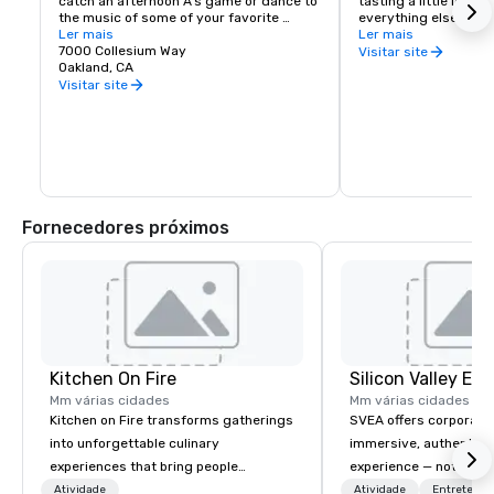
catch an afternoon A's game or dance to 
tasting a little local fl
the music of some of your favorite 
everything else in Oa
artists!
Ler mais
scene is a little diffe
Ler mais
7000 Collesium Way
wineries are housed i
Visitar site
Oakland, CA
warehouse spaces, bu
is second to none. Be
Visitar site
California wine count
either, grapes are sou
the state. Head out o
Wine Trail, stopping a
shop, eat, and explore
has to offer.
Fornecedores próximos
Kitchen On Fire
Mm várias cidades
Mm várias cidades
Kitchen on Fire transforms gatherings
SVEA offers corporate
into unforgettable culinary
immersive, authentic S
experiences that bring people
experience — not a tour
together. Since 2005, we've
transformation. We de
Atividade
Atividade
Entretenim