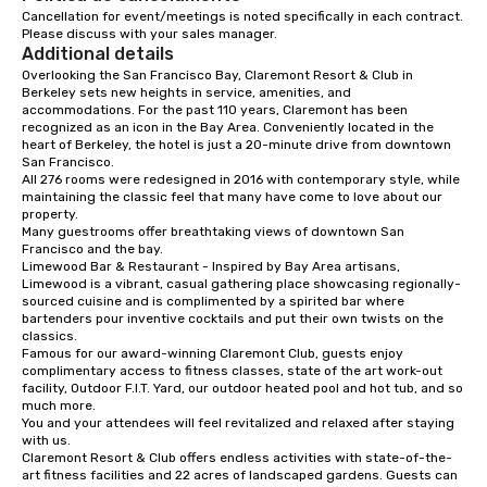
dinners, holiday events, client
Cancellation for event/meetings is noted specifically in each contract. 
Please discuss with your sales manager.
entertainment, and virtual team
Additional details
connections. We handle everything
Overlooking the San Francisco Bay, Claremont Resort & Club in 
from ingredient sourcing to
Berkeley sets new heights in service, amenities, and 
instruction, making your event
accommodations. For the past 110 years, Claremont has been 
planning seamless.
recognized as an icon in the Bay Area. Conveniently located in the 
heart of Berkeley, the hotel is just a 20-minute drive from downtown 
San Francisco. 

All 276 rooms were redesigned in 2016 with contemporary style, while 
maintaining the classic feel that many have come to love about our 
property. 

Many guestrooms offer breathtaking views of downtown San 
Francisco and the bay. 

Limewood Bar & Restaurant - Inspired by Bay Area artisans, 
Limewood is a vibrant, casual gathering place showcasing regionally-
sourced cuisine and is complimented by a spirited bar where 
bartenders pour inventive cocktails and put their own twists on the 
classics.

Famous for our award-winning Claremont Club, guests enjoy 
complimentary access to fitness classes, state of the art work-out 
facility, Outdoor F.I.T. Yard, our outdoor heated pool and hot tub, and so 
much more. 

You and your attendees will feel revitalized and relaxed after staying 
with us. 

Claremont Resort & Club offers endless activities with state-of-the-
art fitness facilities and 22 acres of landscaped gardens. Guests can 