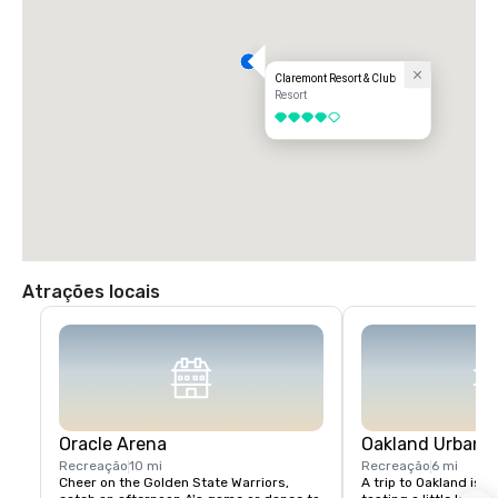
Claremont Resort & Club
Resort
4 de 5
Atrações locais
Oracle Arena
Oakland Urban W
Recreação
10 mi
Recreação
6 mi
Cheer on the Golden State Warriors, 
A trip to Oakland isn’