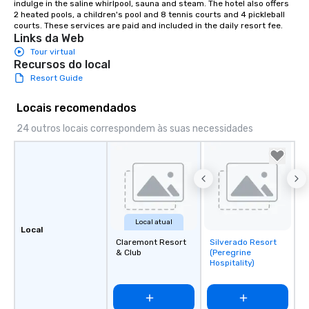
indulge in the saline whirlpool, sauna and steam. The hotel also offers 
2 heated pools, a children's pool and 8 tennis courts and 4 pickleball 
courts. These services are paid and included in the daily resort fee.
Links da Web
Tour virtual
Recursos do local
Resort Guide
Locais recomendados
24 outros locais correspondem às suas necessidades
Local atual
Local
Claremont Resort
Silverado Resort
Removed from
& Club
(Peregrine
favorites
Hospitality)