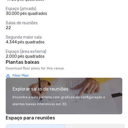
Espaço (privado)
30.000 pés quadrados
Salas de reuniões
22
Segunda maior sala
4.344 pés quadrados
Espaço (área externa)
2.000 pés quadrados
Plantas baixas
Download floor plans for this venue.
Floor Plan
Explorar salas de reuniões
Encontre a sala perfeita com gráficos de configuração e
plantas baixas interativas em 3D.
Espaço para reuniões