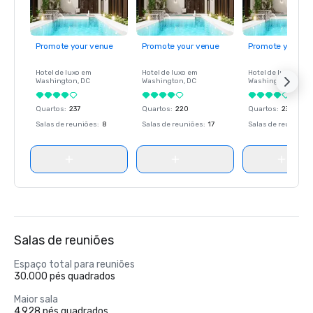
Promote your venue
Promote your venue
Promote your ve
Hotel de luxo em
Hotel de luxo em
Hotel de luxo em
Washington
, DC
Washington
, DC
Washington
, DC
Quartos
:
237
Quartos
:
220
Quartos
:
237
Salas de reuniões
:
8
Salas de reuniões
:
17
Salas de reuniões
:
Salas de reuniões
Espaço total para reuniões
30.000 pés quadrados
Maior sala
4.928 pés quadrados