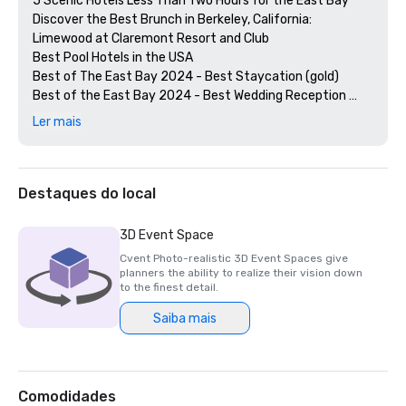
5 Scenic Hotels Less Than Two Hours for the East Bay

Discover the Best Brunch in Berkeley, California: 
Limewood at Claremont Resort and Club

Best Pool Hotels in the USA

Best of The East Bay 2024 - Best Staycation (gold)

Best of the East Bay 2024 - Best Wedding Reception 
Venue (gold)

Ler mais
Best of  the East Bay 2024 - Best Hotel Bar (Limewood 
Silver)

Diners' Choice 2024 Limewood Bar & Restaurant 

Diners' Choice 2024 Claremont Lobby Bar

Destaques do local
The 20 Best College Town Hotels 

15 Best Spas in the Greater Bay Area 

3D Event Space
2nd Best Hotel In Northern CA 

Cvent Photo-realistic 3D Event Spaces give
23rd Best Hotel in The World

planners the ability to realize their vision down
Best Hotels in Berkeley, CA

to the finest detail.
Best Fairmont Hotels & Resorts in the US

Saiba mais
2025 Forbes Travel Guide Start Award Winners

2025 Loverly List Best of the Best - Wedding Venue

Comodidades