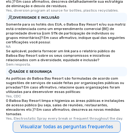
etc.)? Em caso afirmativo, descreva detalhadamente sua estratégia
de eliminação e desvio de resíduos.
Yes, diversion program at source for bottles, plastics recyclables.
DIVERSIDADE E INCLUSÃO
Somente para os hotéis dos EUA, o Balboa Bay Resort e/ou sua matriz
está credenciada como um empreendimento comercial (BE) de
propriedade diversa (com 51% de participação de indivíduos ou
grupos minoritários)? Em caso afirmativo, indique qual das seguintes
certificações você possui:
NA
Se aplicável, poderia fornecer um link para o relatório público do
Balboa Bay Resort sobre os seus compromissos e iniciativas
relacionados com a diversidade, equidade e inclusão?
Sem resposta.
SAÚDE E SEGURANÇA
As políticas do Balboa Bay Resort são formuladas de acordo com
sugestões de serviços de saúde feitas por organizações públicas ou
privadas? Em caso afirmativo, relacione quais organizações foram
utilizadas para desenvolver essas políticas:
Yes, CDC
O Balboa Bay Resort limpa e higieniza as áreas públicas e instalações
de acesso público (ou seja, salas de reuniões, restaurantes,
elevadores etc.)? Em caso afirmativo, descreva as novas medidas
tomadas.
Yes, Electrostatic Spray every break or frequent throughout the day.
Visualizar todas as perguntas frequentes