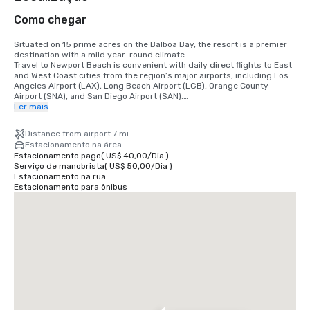
Como chegar
Situated on 15 prime acres on the Balboa Bay, the resort is a premier 
destination with a mild year-round climate. 

Travel to Newport Beach is convenient with daily direct flights to East 
and West Coast cities from the region’s major airports, including Los 
Angeles Airport (LAX), Long Beach Airport (LGB), Orange County 
Airport (SNA), and San Diego Airport (SAN).

Ler mais
•	Orange County Airport 7 miles/15 minutes

•	Long Beach Airport 14 miles/30 minutes

Distance from airport 7 mi
•	Los Angeles Airport 50 miles/60 minutes

Estacionamento na área
•	San Diego Airport 87 miles/90 minutes

Estacionamento pago
(
US$ 40,00
/
Dia
)
•	Anaheim Convention Center 16 miles/35 minutes
Serviço de manobrista
(
US$ 50,00
/
Dia
)
Estacionamento na rua
Estacionamento para ônibus