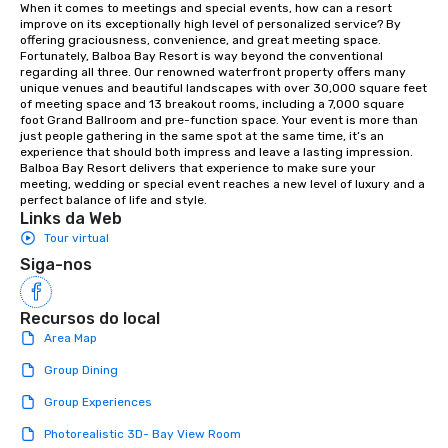
aesthetic excellence of your venue. ►
When it comes to meetings and special events, how can a resort 
improve on its exceptionally high level of personalized service? By 
Bespoke Curation: From solo "Noir"
offering graciousness, convenience, and great meeting space. 
pianists to full "Big Band" Pop Nouveau
Fortunately, Balboa Bay Resort is way beyond the conventional 
orchestras. Versatile Repertoire: A
regarding all three. Our renowned waterfront property offers many 
unique venues and beautiful landscapes with over 30,000 square feet 
library of hundreds of modern hits
of meeting space and 13 breakout rooms, including a 7,000 square 
rearranged with syncopation, swing,
foot Grand Ballroom and pre-function space. Your event is more than 
and soul. ► Visual Sophistication: Our
just people gathering in the same spot at the same time, it’s an 
experience that should both impress and leave a lasting impression. 
performers reflect the "Nouveau"
Balboa Bay Resort delivers that experience to make sure your 
aesthetic—classic elegance with a
meeting, wedding or special event reaches a new level of luxury and a 
modern edge. By choosing Pop
perfect balance of life and style.
Links da Web
Nouveau Jazz, you aren't just booking
Tour virtual
a band; you are securing an
immersive experience. We specialize
Siga-nos
in that "golden hour" energy—where
the music is sophisticated enough for
Recursos do local
cocktails and conversation, yet
Area Map
infectious enough to keep guests
engaged and energized throughout
Group Dining
the night. ► Pop Nouveau has
Group Experiences
decades of experience performing at
weddings all over the planet! We are
Photorealistic 3D- Bay View Room