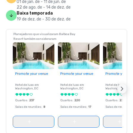
01 de jan. de - 11 de jun. de
22 de ago. de - 14 de dez. de
Baixa temporada
19 de dez. de - 30 de dez. de
Planejadores que visualizaram Balboa Bay
Resort também consideraram
Promote your venue
Promote your venue
Promote your ve
Hotel de luxo em
Hotel de luxo em
Hotel de luxo em
Washington
, DC
Washington
, DC
Washington
, DC
Quartos
:
237
Quartos
:
220
Quartos
:
237
Salas de reuniões
:
8
Salas de reuniões
:
17
Salas de reuniões
: