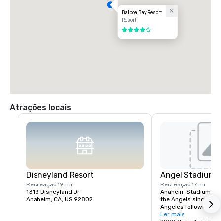
Balboa Bay Resort
Resort
4 de 5
Atrações locais
Disneyland Resort
Angel Stadium 
Recreação
19 mi
Recreação
17 mi
1313 Disneyland Dr
Anaheim Stadium had
Anaheim, CA, US 92802
the Angels since thei
Angeles following the
stadium opened April 
Ler mais