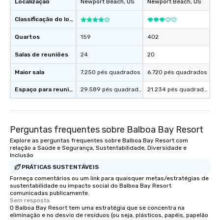
Localização
Newport Beach
, US
Newport Beach
, US
Classificação do local
Quartos
159
402
Salas de reuniões
24
20
Maior sala
7.250 pés quadrados
6.720 pés quadrados
Espaço para reuniões
29.589 pés quadrados
21.234 pés quadrados
Perguntas frequentes sobre Balboa Bay Resort
Explore as perguntas frequentes sobre Balboa Bay Resort com
relação a Saúde e Segurança, Sustentabilidade, Diversidade e
Inclusão
PRÁTICAS SUSTENTÁVEIS
Forneça comentários ou um link para quaisquer metas/estratégias de
sustentabilidade ou impacto social do Balboa Bay Resort
comunicadas publicamente.
Sem resposta.
O Balboa Bay Resort tem uma estratégia que se concentra na
eliminação e no desvio de resíduos (ou seja, plásticos, papéis, papelão