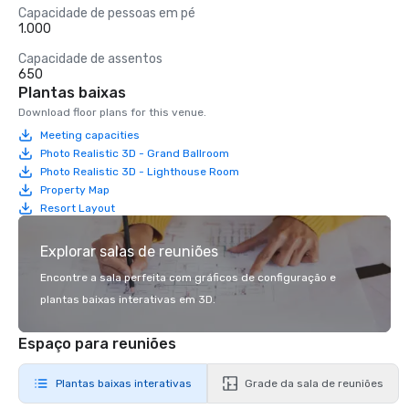
Capacidade de pessoas em pé
1.000
Capacidade de assentos
650
Plantas baixas
Download floor plans for this venue.
Meeting capacities
Photo Realistic 3D - Grand Ballroom
Photo Realistic 3D - Lighthouse Room
Property Map
Resort Layout
Explorar salas de reuniões
Encontre a sala perfeita com gráficos de configuração e
plantas baixas interativas em 3D.
Espaço para reuniões
Plantas baixas interativas
Grade da sala de reuniões