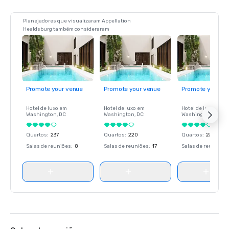
Planejadores que visualizaram Appellation
Healdsburg também consideraram
Promote your venue
Promote your venue
Promote your ve
Hotel de luxo em
Hotel de luxo em
Hotel de luxo em
Washington
, DC
Washington
, DC
Washington
, DC
Quartos
:
237
Quartos
:
220
Quartos
:
237
Salas de reuniões
:
8
Salas de reuniões
:
17
Salas de reuniões
: