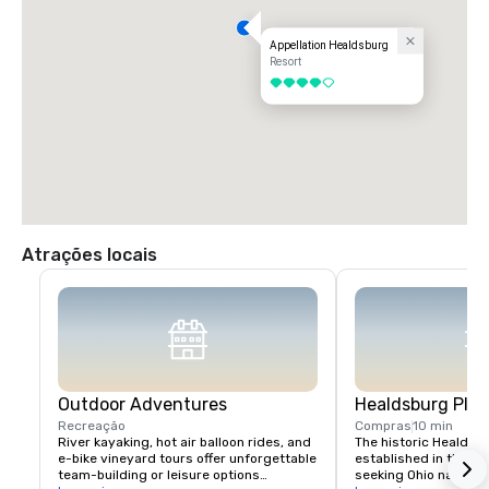
Appellation Healdsburg
Resort
4 de 5
Atrações locais
Outdoor Adventures
Healdsburg Plaz
Recreação
Compras
10 min
River kayaking, hot air balloon rides, and 
The historic Healdsb
e-bike vineyard tours offer unforgettable 
established in the 1
team-building or leisure options

seeking Ohio native 