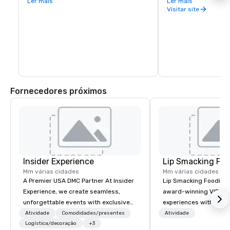
Ler mais
vital touchpoint for vi
Ler mais
Nearby Lake Sonoma provides hiking and 
immense concentratio
Visitar site
boating opportunities.
restaurants, wine exp
and activities all wit
blocks. In fact, you c
days exploring everyt
of Healdsburg has to 
leaving the central pl
Fornecedores próximos
Insider Experience
Lip Smacking Foo
Mm várias cidades
Mm várias cidades
A Premier USA DMC Partner At Insider
Lip Smacking Foodie T
Experience, we create seamless,
award-winning VIP gro
unforgettable events with exclusive
experiences with visits
access to premium venues, world-
restaurants throughou
Atividade
Comodidades/presentes
Atividade
class entertainment, and VIP sporting
Logística/decoração
+3
States. Choose either