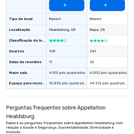
experience, we can als
an evening helicopter 
glittering lights of The S
Tipo de local
Resort
Resort
Memorable Experience f
Smacking Foodie Tours
Localização
Healdsburg
, US
Napa
, US
to gather and dine tha
experienced, and all ar
Classificação do local
remember. Our one-of-
are special, from the fi
Quartos
108
341
last. It’s an experienc
Salas de reuniões
11
32
will reminisce about lo
leave. Location, Location, Location
Maior sala
4.105 pés quadrados
6.000 pés quadrados
One of the best reason
convenient and efficie
Espaço para reuniões
10.830 pés quadrados
44.512 pés quadrados
experience is designed
restaurants are within
walking distance of ea
Perguntas frequentes sobre Appellation
short stroll allows you
members a chance to 
Healdsburg
networking opportunit
Explore as perguntas frequentes sobre Appellation Healdsburg com
heading to the next pl
relação a Saúde e Segurança, Sustentabilidade, Diversidade e
Inclusão
itinerary. You Get a Dinner and a Show