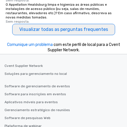
Sem resposta.
delight any palate. Tours Available
O Appellation Healdsburg limpa e higieniza as áreas públicas e
from Day to Night With
instalações de acesso público (ou seja, salas de reuniões,
restaurantes, elevadores etc.)? Em caso afirmativo, descreva as
group experience, bookin
novas medidas tomadas.
key. Whether you desir
Sem resposta.
business hours or earl
Visualizar todas as perguntas frequentes
after work, we can coo
you to provide options 
Comunique um problema
com este perfil de local para a Cvent
needs. Go for as Long or as Short as
Supplier Network.
You Like Along with fle
scheduling, Lip Smack
Tours also provides a 
Cvent Supplier Network
durations. Our shortes
Soluções para gerenciamento no local
2.5 hours; our longest 
hours, with optional 
incentives.
Software de gerenciamento de eventos
Software para inscrições em eventos
Aplicativos móveis para eventos
Gerenciamento estratégico de reuniões
Software de pesquisas Web
Plataforma de webinar