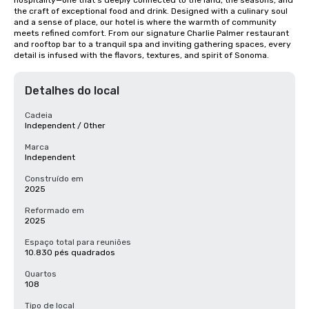
hospitality—one that’s deeply connected to the land, the seasons, and 
the craft of exceptional food and drink. Designed with a culinary soul 
and a sense of place, our hotel is where the warmth of community 
meets refined comfort. From our signature Charlie Palmer restaurant 
and rooftop bar to a tranquil spa and inviting gathering spaces, every 
detail is infused with the flavors, textures, and spirit of Sonoma.
Detalhes do local
Cadeia
Independent / Other
Marca
Independent
Construído em
2025
Reformado em
2025
Espaço total para reuniões
10.830 pés quadrados
Quartos
108
Tipo de local