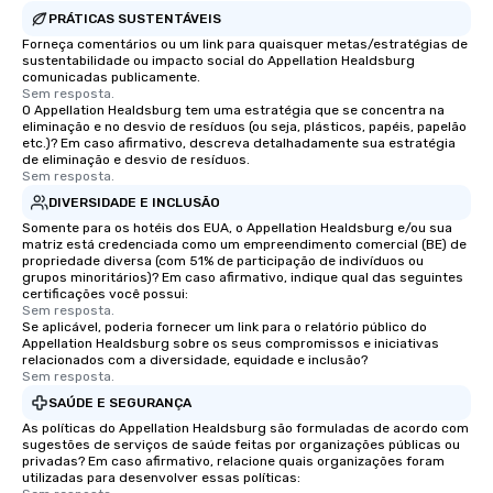
Our tours offer an exqu
PRÁTICAS SUSTENTÁVEIS
entertainment. All tour
Forneça comentários ou um link para quaisquer metas/estratégias de
sustentabilidade ou impacto social do Appellation Healdsburg
knowledgeable, profes
comunicadas publicamente.
who leads the group on
Sem resposta.
O Appellation Healdsburg tem uma estratégia que se concentra na
offering engaging tidb
eliminação e no desvio de resíduos (ou seja, plásticos, papéis, papelão
fascinating stories. S
etc.)? Em caso afirmativo, descreva detalhadamente sua estratégia
interactive experience
de eliminação e desvio de resíduos.
Sem resposta.
along the way exclusive
DIVERSIDADE E INCLUSÃO
ensuring there is neve
Different Types of Cuis
Somente para os hotéis dos EUA, o Appellation Healdsburg e/ou sua
matriz está credenciada como um empreendimento comercial (BE) de
experiences offer the a
propriedade diversa (com 51% de participação de indivíduos ou
several renowned rest
grupos minoritários)? Em caso afirmativo, indique qual das seguintes
certificações você possui:
convenient outing, inc
Sem resposta.
and your guests might
Se aplicável, poderia fornecer um link para o relatório público do
discovered otherwise 
Appellation Healdsburg sobre os seus compromissos e iniciativas
relacionados com a diversidade, equidade e inclusão?
at a typical corporate 
Sem resposta.
a way to try some of t
SAÚDE E SEGURANÇA
in the city and dive in
As políticas do Appellation Healdsburg são formuladas de acordo com
cuisines and dishes. Al
sugestões de serviços de saúde feitas por organizações públicas ou
selected dishes are cu
privadas? Em caso afirmativo, relacione quais organizações foram
utilizadas para desenvolver essas políticas:
high standards to ensu