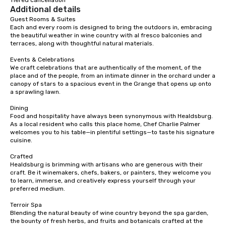
Tiered cancellation
Additional details
with different people 
down at each venue a
Guest Rooms & Suites

Each and every room is designed to bring the outdoors in, embracing 
traverse along the way
the beautiful weather in wine country with al fresco balconies and 
experiences not only 
terraces, along with thoughtful natural materials.

ways to network, but a
Events & Celebrations

way to do so. Large Groups Welcome
We craft celebrations that are authentically of the moment, of the 
Lip Smacking Foodie To
place and of the people, from an intimate dinner in the orchard under a 
groups, small or large.
canopy of stars to a spacious event in the Grange that opens up onto 
a sprawling lawn.

experiences can acc
groups from as few as
Dining

as 500 guests, making
Food and hospitality have always been synonymous with Healdsburg. 
As a local resident who calls this place home, Chef Charlie Palmer 
choice for any corpora
welcomes you to his table—in plentiful settings—to taste his signature 
Stress-Free Booking 
cuisine.

a tour is stress-free a
Crafted

enjoy the company of 
Healdsburg is brimming with artisans who are generous with their 
more easily. You’ll tak
craft. Be it winemakers, chefs, bakers, or painters, they welcome you 
knowing that everythin
to learn, immerse, and creatively express yourself through your 
of from the moment the
preferred medium.

booked to the minute i
Terroir Spa

Since the menu is alre
Blending the natural beauty of wine country beyond the spa garden, 
have nothing to worry 
the bounty of fresh herbs, and fruits and botanicals crafted at the 