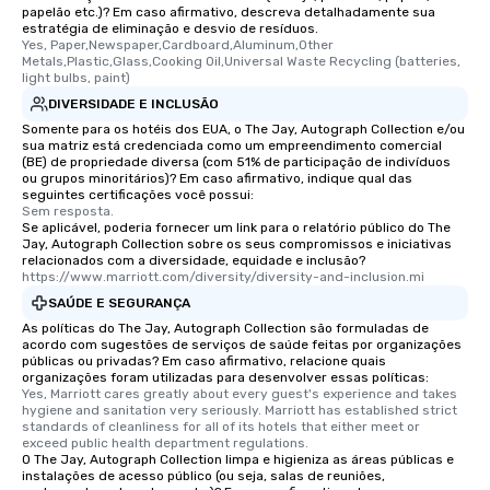
papelão etc.)? Em caso afirmativo, descreva detalhadamente sua
leave. Location, Location, Location
estratégia de eliminação e desvio de resíduos.
One of the best reason
Yes, Paper,Newspaper,Cardboard,Aluminum,Other 
convenient and efficie
Metals,Plastic,Glass,Cooking Oil,Universal Waste Recycling (batteries, 
light bulbs, paint)
experience is designed
DIVERSIDADE E INCLUSÃO
restaurants are within
walking distance of ea
Somente para os hotéis dos EUA, o The Jay, Autograph Collection e/ou
sua matriz está credenciada como um empreendimento comercial
short stroll allows you
(BE) de propriedade diversa (com 51% de participação de indivíduos
members a chance to 
ou grupos minoritários)? Em caso afirmativo, indique qual das
seguintes certificações você possui:
networking opportunit
Sem resposta.
heading to the next pl
Se aplicável, poderia fornecer um link para o relatório público do The
itinerary. You Get a Dinner and a Show
Jay, Autograph Collection sobre os seus compromissos e iniciativas
relacionados com a diversidade, equidade e inclusão?
Our tours offer an exqu
https://www.marriott.com/diversity/diversity-and-inclusion.mi
entertainment. All tour
SAÚDE E SEGURANÇA
knowledgeable, profes
As políticas do The Jay, Autograph Collection são formuladas de
who leads the group on
acordo com sugestões de serviços de saúde feitas por organizações
offering engaging tidb
públicas ou privadas? Em caso afirmativo, relacione quais
organizações foram utilizadas para desenvolver essas políticas:
fascinating stories. S
Yes, Marriott cares greatly about every guest's experience and takes 
interactive experience
hygiene and sanitation very seriously. Marriott has established strict 
standards of cleanliness for all of its hotels that either meet or 
along the way exclusive
exceed public health department regulations. 
ensuring there is neve
O The Jay, Autograph Collection limpa e higieniza as áreas públicas e
Different Types of Cuis
instalações de acesso público (ou seja, salas de reuniões,