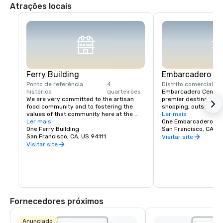
Atrações locais
Ferry Building
Embarcadero Ce
Ponto de referência
4
Distrito comercial
1 q
histórica
quarteirões
Embarcadero Center i
We are very committed to the artisan 
premier destination f
food community and to fostering the 
shopping, outstandin
values of that community here at the 
popular local events. 
Ler mais
Ferry Building. We envision the Ferry 
Ler mais
to explore our numerou
One Embarcadero Ce
Building Marketplace as a vibrant 
One Ferry Building
independent film thea
San Francisco, CA, U
gathering of local farmers, artisan 
San Francisco, CA, US 94111
other on-site attractio
Visitar site
producers, and independently owned 
towers, you’ll also fin
Visitar site
and operated food businesses and the 
professional and medi
customers they serve. We are creating a 
providers for your co
community of like-minded people that 
much to offer right in
will:

Francisco, we think yo
Embarcadero Center, I
Showcase small regional producers that 
practice traditional farming or 
Fornecedores próximos
production techniques and who develop 
personal relationships with their 
customers. 

Anunciado