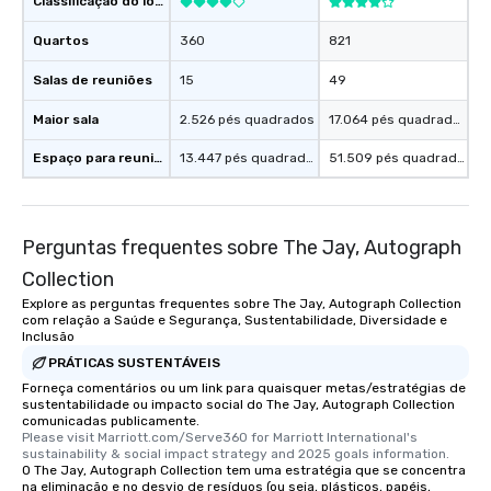
Classificação do local
What’s more, your gro
Quartos
360
821
a special warm welcom
from the restaurant c
Salas de reuniões
15
49
be printed featuring yo
which can be an added 
Maior sala
2.526 pés quadrados
17.064 pés quadrados
those Instagram mome
Espaço para reuniões
13.447 pés quadrados
51.509 pés quadrados
For added ease, we ca
transportation pick-up
as well as an event ph
for groups that desire 
Perguntas frequentes sobre The Jay, Autograph
experience, we can als
an evening helicopter 
Collection
glittering lights of The S
Explore as perguntas frequentes sobre The Jay, Autograph Collection
com relação a Saúde e Segurança, Sustentabilidade, Diversidade e
Memorable Experience f
Inclusão
Smacking Foodie Tours
PRÁTICAS SUSTENTÁVEIS
to gather and dine tha
Forneça comentários ou um link para quaisquer metas/estratégias de
experienced, and all ar
sustentabilidade ou impacto social do The Jay, Autograph Collection
remember. Our one-of-
comunicadas publicamente.
are special, from the fi
Please visit Marriott.com/Serve360 for Marriott International's 
sustainability & social impact strategy and 2025 goals information.
last. It’s an experienc
O The Jay, Autograph Collection tem uma estratégia que se concentra
will reminisce about lo
na eliminação e no desvio de resíduos (ou seja, plásticos, papéis,