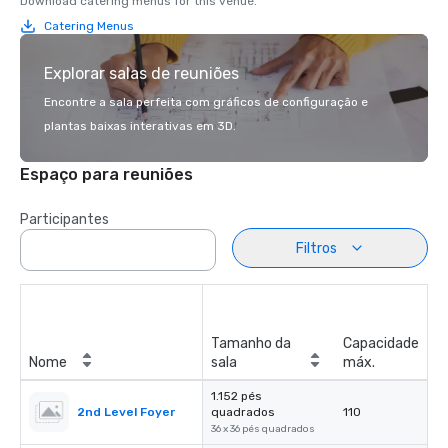
Download catering menus for this venue.
Catering Menus
Explorar salas de reuniões
Encontre a sala perfeita com gráficos de configuração e
plantas baixas interativas em 3D.
Espaço para reuniões
Participantes
Filtros
Tamanho da
Capacidade
Nome
sala
máx.
1.152 pés
2nd Level Foyer
quadrados
110
36 x 36 pés quadrados