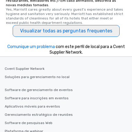
restaurantes, elevadores etc.)? Em caso afirmativo, descreva as
experiences offer the a
novas medidas tomadas.
several renowned rest
Yes, Marriott cares greatly about every guest's experience and takes 
hygiene and sanitation very seriously. Marriott has established strict 
convenient outing, inc
standards of cleanliness for all of its hotels that either meet or 
and your guests might
exceed public health department regulations. 
discovered otherwise 
Visualizar todas as perguntas frequentes
at a typical corporate 
a way to try some of t
in the city and dive in
Comunique um problema
com este perfil de local para a Cvent
cuisines and dishes. Al
Supplier Network.
selected dishes are cu
high standards to ensu
Cvent Supplier Network
delight any palate. Tours Available
from Day to Night With
Soluções para gerenciamento no local
group experience, bookin
key. Whether you desir
Software de gerenciamento de eventos
business hours or earl
Software para inscrições em eventos
after work, we can coo
Aplicativos móveis para eventos
you to provide options 
needs. Go for as Long or as Short as
Gerenciamento estratégico de reuniões
You Like Along with fle
Software de pesquisas Web
scheduling, Lip Smack
Plataforma de webinar
Tours also provides a 