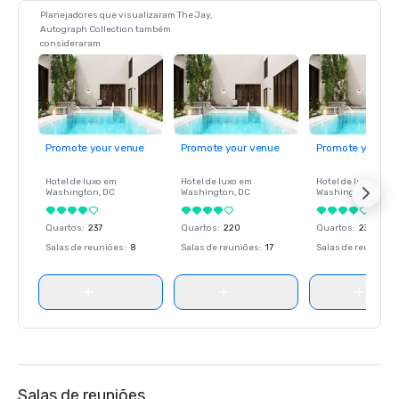
Planejadores que visualizaram The Jay,
Autograph Collection também
consideraram
Promote your venue
Promote your venue
Promote your ve
Hotel de luxo em
Hotel de luxo em
Hotel de luxo em
Washington
, DC
Washington
, DC
Washington
, DC
Quartos
:
237
Quartos
:
220
Quartos
:
237
Salas de reuniões
:
8
Salas de reuniões
:
17
Salas de reuniões
:
Salas de reuniões