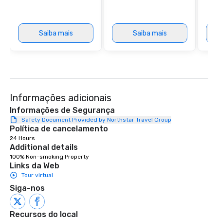
package upgrade is ava
provides guests a sign
at various stops. Build Your Network
Saiba mais
Saiba mais
Our exclusive experien
ultimate networking op
a typical sit-down dinn
to engage the person t
right of you. Because 
place at multiple resta
Informações adicionais
walking in between, th
countless opportunitie
Informações de Segurança
with different people 
Safety Document Provided by Northstar Travel Group
Política de cancelamento
down at each venue a
24 Hours
traverse along the way
Additional details
experiences not only 
100% Non-smoking Property
ways to network, but a
Links da Web
way to do so. Large Groups Welcome
Tour virtual
Lip Smacking Foodie To
Siga-nos
groups, small or large.
experiences can acc
groups from as few as
Recursos do local