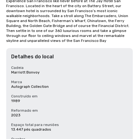
Experience San Francisco like never before at The Jay Hotel San 
Francisco. Located in the heart of the city on Battery Street, our 
downtown hotel is surrounded by San Francisco’s most iconic 
walkable neighborhoods. Take a stroll along The Embarcadero, Union 
Square and North Beach, Fisherman’s Wharf, Chinatown, the Ferry 
Building, the Golden Gate Bridge and of course the Financial District. 
Then settle in to one of our 360 luxurious rooms and take a glimpse 
through our floor to ceiling windows and marvel at the remarkable 
skyline and unparalleled views of the San Francisco Bay
Detalhes do local
Cadeia
Marriott Bonvoy
Marca
Autograph Collection
Construído em
1989
Reformado em
2023
Espaço total para reuniões
13.447 pés quadrados