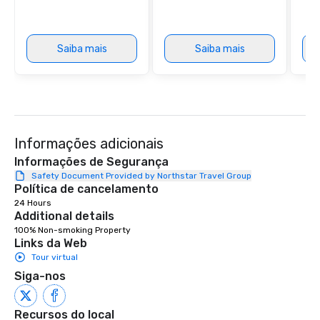
package upgrade is ava
provides guests a sign
at various stops. Build Your Network
Saiba mais
Saiba mais
Our exclusive experien
ultimate networking op
a typical sit-down dinn
to engage the person t
right of you. Because 
place at multiple resta
Informações adicionais
walking in between, th
countless opportunitie
Informações de Segurança
with different people 
Safety Document Provided by Northstar Travel Group
Política de cancelamento
down at each venue a
24 Hours
traverse along the way
Additional details
experiences not only 
100% Non-smoking Property
ways to network, but a
Links da Web
way to do so. Large Groups Welcome
Tour virtual
Lip Smacking Foodie To
Siga-nos
groups, small or large.
experiences can acc
groups from as few as
Recursos do local