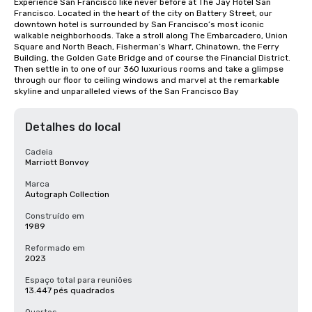
Experience San Francisco like never before at The Jay Hotel San 
Francisco. Located in the heart of the city on Battery Street, our 
downtown hotel is surrounded by San Francisco’s most iconic 
walkable neighborhoods. Take a stroll along The Embarcadero, Union 
Square and North Beach, Fisherman’s Wharf, Chinatown, the Ferry 
Building, the Golden Gate Bridge and of course the Financial District. 
Then settle in to one of our 360 luxurious rooms and take a glimpse 
through our floor to ceiling windows and marvel at the remarkable 
skyline and unparalleled views of the San Francisco Bay
Detalhes do local
Cadeia
Marriott Bonvoy
Marca
Autograph Collection
Construído em
1989
Reformado em
2023
Espaço total para reuniões
13.447 pés quadrados