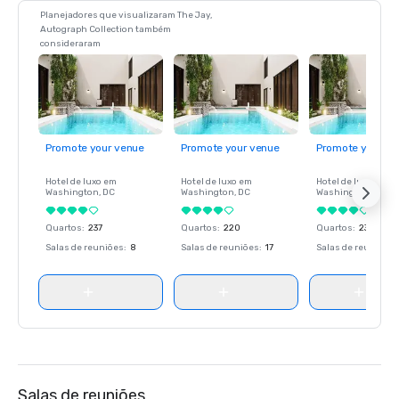
Planejadores que visualizaram The Jay,
Autograph Collection também
consideraram
Promote your venue
Promote your venue
Promote your ve
Hotel de luxo em
Hotel de luxo em
Hotel de luxo em
Washington
, DC
Washington
, DC
Washington
, DC
Quartos
:
237
Quartos
:
220
Quartos
:
237
Salas de reuniões
:
8
Salas de reuniões
:
17
Salas de reuniões
:
Salas de reuniões