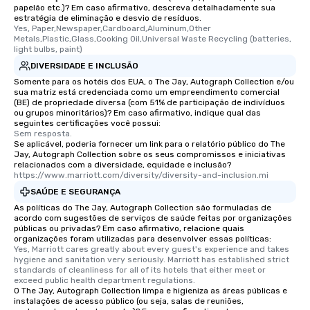
papelão etc.)? Em caso afirmativo, descreva detalhadamente sua
leave. Location, Location, Location
estratégia de eliminação e desvio de resíduos.
One of the best reason
Yes, Paper,Newspaper,Cardboard,Aluminum,Other 
convenient and efficie
Metals,Plastic,Glass,Cooking Oil,Universal Waste Recycling (batteries, 
light bulbs, paint)
experience is designed
DIVERSIDADE E INCLUSÃO
restaurants are within
walking distance of ea
Somente para os hotéis dos EUA, o The Jay, Autograph Collection e/ou
sua matriz está credenciada como um empreendimento comercial
short stroll allows you
(BE) de propriedade diversa (com 51% de participação de indivíduos
members a chance to 
ou grupos minoritários)? Em caso afirmativo, indique qual das
seguintes certificações você possui:
networking opportunit
Sem resposta.
heading to the next pl
Se aplicável, poderia fornecer um link para o relatório público do The
itinerary. You Get a Dinner and a Show
Jay, Autograph Collection sobre os seus compromissos e iniciativas
relacionados com a diversidade, equidade e inclusão?
Our tours offer an exqu
https://www.marriott.com/diversity/diversity-and-inclusion.mi
entertainment. All tour
SAÚDE E SEGURANÇA
knowledgeable, profes
As políticas do The Jay, Autograph Collection são formuladas de
who leads the group on
acordo com sugestões de serviços de saúde feitas por organizações
offering engaging tidb
públicas ou privadas? Em caso afirmativo, relacione quais
organizações foram utilizadas para desenvolver essas políticas:
fascinating stories. S
Yes, Marriott cares greatly about every guest's experience and takes 
interactive experience
hygiene and sanitation very seriously. Marriott has established strict 
standards of cleanliness for all of its hotels that either meet or 
along the way exclusive
exceed public health department regulations. 
ensuring there is neve
O The Jay, Autograph Collection limpa e higieniza as áreas públicas e
Different Types of Cuis
instalações de acesso público (ou seja, salas de reuniões,