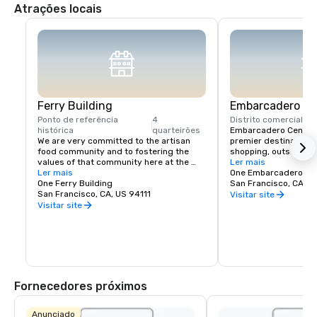
Atrações locais
Ferry Building
Embarcadero Ce
Ponto de referência
4
Distrito comercial
1 q
histórica
quarteirões
Embarcadero Center i
We are very committed to the artisan 
premier destination f
food community and to fostering the 
shopping, outstandin
values of that community here at the 
popular local events. 
Ler mais
Ferry Building. We envision the Ferry 
Ler mais
to explore our numerou
One Embarcadero Ce
Building Marketplace as a vibrant 
One Ferry Building
independent film thea
San Francisco, CA, U
gathering of local farmers, artisan 
San Francisco, CA, US 94111
other on-site attractio
Visitar site
producers, and independently owned 
towers, you’ll also fin
Visitar site
and operated food businesses and the 
professional and medi
customers they serve. We are creating a 
providers for your co
community of like-minded people that 
much to offer right in
will:

Francisco, we think yo
Embarcadero Center, I
Showcase small regional producers that 
practice traditional farming or 
Fornecedores próximos
production techniques and who develop 
personal relationships with their 
customers. 

Anunciado