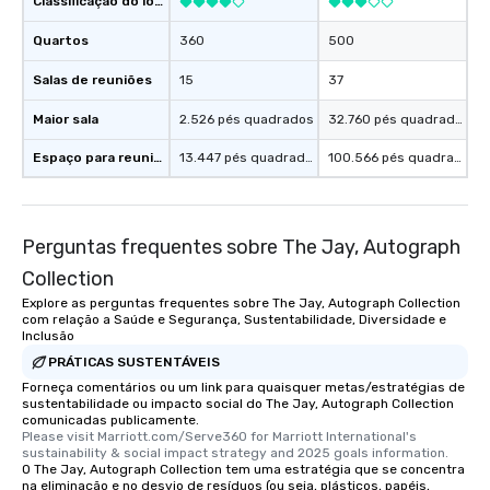
Classificação do local
What’s more, your gro
Quartos
360
500
a special warm welcom
from the restaurant c
Salas de reuniões
15
37
be printed featuring yo
which can be an added 
Maior sala
2.526 pés quadrados
32.760 pés quadrados
those Instagram mome
Espaço para reuniões
13.447 pés quadrados
100.566 pés quadrados
For added ease, we ca
transportation pick-up
as well as an event ph
for groups that desire 
Perguntas frequentes sobre The Jay, Autograph
experience, we can als
an evening helicopter 
Collection
glittering lights of The S
Explore as perguntas frequentes sobre The Jay, Autograph Collection
com relação a Saúde e Segurança, Sustentabilidade, Diversidade e
Memorable Experience f
Inclusão
Smacking Foodie Tours
PRÁTICAS SUSTENTÁVEIS
to gather and dine tha
Forneça comentários ou um link para quaisquer metas/estratégias de
experienced, and all ar
sustentabilidade ou impacto social do The Jay, Autograph Collection
remember. Our one-of-
comunicadas publicamente.
are special, from the fi
Please visit Marriott.com/Serve360 for Marriott International's 
sustainability & social impact strategy and 2025 goals information.
last. It’s an experienc
O The Jay, Autograph Collection tem uma estratégia que se concentra
will reminisce about lo
na eliminação e no desvio de resíduos (ou seja, plásticos, papéis,