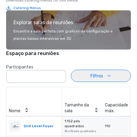
Download catering menus for this venue.
Catering Menus
Explorar salas de reuniões
Encontre a sala perfeita com gráficos de configuração e
plantas baixas interativas em 3D.
Espaço para reuniões
Participantes
Filtros
Tamanho da
Capacidade
Nome
sala
máx.
1.152 pés
2nd Level Foyer
quadrados
110
36 x 36 pés quadrados