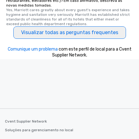
restaurantes, elevadores etc.)? Em caso afirmativo, descreva as
experiences offer the a
novas medidas tomadas.
several renowned rest
Yes, Marriott cares greatly about every guest's experience and takes 
hygiene and sanitation very seriously. Marriott has established strict 
convenient outing, inc
standards of cleanliness for all of its hotels that either meet or 
and your guests might
exceed public health department regulations. 
discovered otherwise 
Visualizar todas as perguntas frequentes
at a typical corporate 
a way to try some of t
in the city and dive in
Comunique um problema
com este perfil de local para a Cvent
cuisines and dishes. Al
Supplier Network.
selected dishes are cu
high standards to ensu
delight any palate. Tours Available
from Day to Night With
group experience, bookin
key. Whether you desir
business hours or earl
after work, we can coo
you to provide options 
needs. Go for as Long or as Short as
Cvent Supplier Network
You Like Along with fle
Soluções para gerenciamento no local
scheduling, Lip Smack
Tours also provides a 