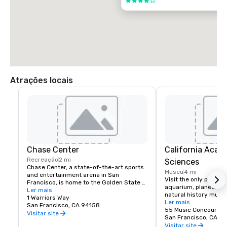
4 de 5
Atrações locais
Chase Center
California Acad
Recreação
2 mi
Sciences
Chase Center, a state-of-the-art sports 
Museu
4 mi
and entertainment arena in San 
Visit the only place o
Francisco, is home to the Golden State 
aquarium, planetarium
Warriors and nearly 200 events per year.
Ler mais
natural history muse
1 Warriors Way
living roof.
Ler mais
San Francisco, CA 94158
55 Music Concourse 
Visitar site
San Francisco, CA 94
Visitar site