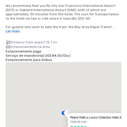
We recommend that you fly into San Francisco International Airport 
(SFO) or Oakland International Airport (OAK), both of which are 
approximately 30 minutes from the hotel. The cost for transportation 
to the hotel via taxi or ride share is typically $35-60.

For guests who wish to take the train, the Bay Area Rapid Transit 
(BART) train runs between SFO and San Francisco every 15-20 
Ler mais
minutes. Simply board any San Francisco bound train at the BART 
station located in the international terminal. Exit the train at the 
Distance from airport 12.7 mi
Montgomery Street Station. The Palace Hotel is located at the corner 
Estacionamento na área
of Market and New Montgomery Street, directly across from the train 
Estacionamento pago
station. The total cost is $8.65. Travel time is approximately 45 
Serviço de manobrista
(
US$ 84,00
/
Dia
)
minutes.
Estacionamento para ônibus
Palace Hotel, a Luxury Collection Hotel, San 
Hotel de luxo