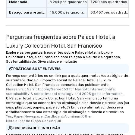
Maior sala
8.964 pés quadrados
7.200 pés quadrados
Smacking Foodie Tours
to gather and dine tha
Espaço para reuniões
45.000 pés quadrados
33.457 pés quadrados
experienced, and all ar
remember. Our one-of-
are special, from the fi
last. It’s an experienc
Perguntas frequentes sobre Palace Hotel, a
will reminisce about lo
Luxury Collection Hotel, San Francisco
leave. Location, Location, Location
Explore as perguntas frequentes sobre Palace Hotel, a Luxury
One of the best reason
Collection Hotel, San Francisco com relação a Saúde e Segurança,
convenient and efficie
Sustentabilidade, Diversidade e Inclusão
experience is designed
PRÁTICAS SUSTENTÁVEIS
restaurants are within
Forneça comentários ou um link para quaisquer metas/estratégias de
walking distance of ea
sustentabilidade ou impacto social do Palace Hotel, a Luxury
Collection Hotel, San Francisco comunicadas publicamente.
short stroll allows you
Please visit Marriott.com/Serve360 for Marriott International's 
members a chance to 
sustainability & social impact strategy and 2025 goals information.
O Palace Hotel, a Luxury Collection Hotel, San Francisco tem uma
networking opportunit
estratégia que se concentra na eliminação e no desvio de resíduos (ou
heading to the next pl
seja, plásticos, papéis, papelão etc.)? Em caso afirmativo, descreva
itinerary. You Get a Dinner and a Show
detalhadamente sua estratégia de eliminação e desvio de resíduos.
Yes, Paper,Newspaper,Cardboard,Aluminum,Other 
Our tours offer an exqu
Metals,Plastic,Glass,Cooking Oil
entertainment. All tour
DIVERSIDADE E INCLUSÃO
knowledgeable, profes