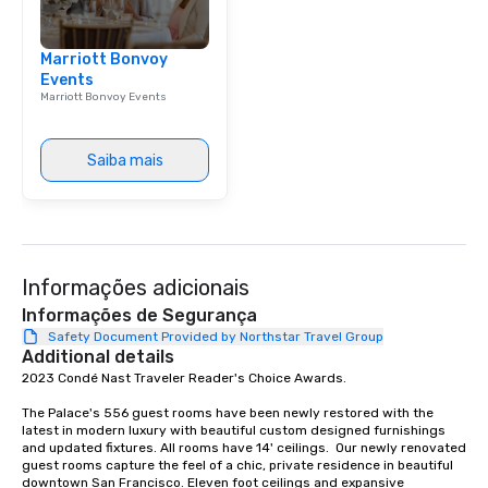
group is assured a top
experience with three 
Marriott Bonvoy
signature dishes at ea
Events
Our affordable tours a
Marriott Bonvoy Events
person with tax and gr
included. The only thi
are drinks. However, 
Saiba mais
package upgrade is ava
provides guests a sign
at various stops. Build Your Network
Our exclusive experien
ultimate networking op
Informações adicionais
a typical sit-down dinn
to engage the person t
Informações de Segurança
right of you. Because 
Safety Document Provided by Northstar Travel Group
Additional details
place at multiple resta
2023 Condé Nast Traveler Reader's Choice Awards. 

walking in between, th
countless opportunitie
The Palace's 556 guest rooms have been newly restored with the 
with different people 
latest in modern luxury with beautiful custom designed furnishings 
down at each venue a
and updated fixtures. All rooms have 14' ceilings.  Our newly renovated 
guest rooms capture the feel of a chic, private residence in beautiful 
traverse along the way
downtown San Francisco. Eleven foot ceilings and expansive 