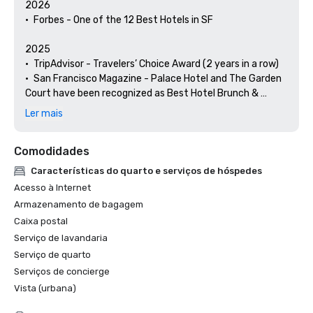
2026

•	Forbes - One of the 12 Best Hotels in SF

2025

•	TripAdvisor - Travelers’ Choice Award (2 years in a row)

•	San Francisco Magazine - Palace Hotel and The Garden 
Court have been recognized as Best Hotel Brunch & 
Setting 

Ler mais
•	Hospitality Net - The 27 Best Places to Visit in 
California at Least Once in Your Lifetime

Comodidades
•	Thrillist - Best Things to Do in San Francisco for an Arts 
and Culture Lover

Características do quarto e serviços de hóspedes
•	Local Getaways - The Palace Hotel’s Concierge 
Acesso à Internet
Spotlights San Francisco’s Arts & Culture

Armazenamento de bagagem
•	Haute Living San Francisco - San Francisco’s Palace 
Caixa postal
Hotel Celebrates 150 Years

Serviço de lavandaria
2024

Serviço de quarto
•	Travel + Leisure - Best Hotels in SF - Hotel with the Best 
Serviços de concierge
Amenities

Vista (urbana)
•	Forbes Travel Guide – 1 of the 15 Hotels with 