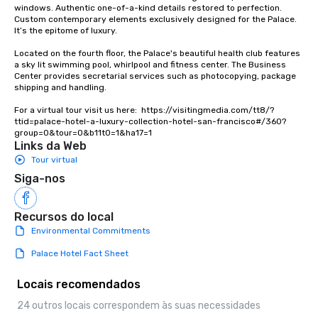
experiences not only 
windows. Authentic one-of-a-kind details restored to perfection. 
ways to network, but a
Custom contemporary elements exclusively designed for the Palace. 
It’s the epitome of luxury. 

way to do so. Large Groups Welcome
Lip Smacking Foodie To
Located on the fourth floor, the Palace's beautiful health club features 
groups, small or large.
a sky lit swimming pool, whirlpool and fitness center. The Business 
Center provides secretarial services such as photocopying, package 
experiences can acc
shipping and handling.

groups from as few as
as 500 guests, making
For a virtual tour visit us here:  https://visitingmedia.com/tt8/?
ttid=palace-hotel-a-luxury-collection-hotel-san-francisco#/360?
choice for any corpora
group=0&tour=0&b11t0=1&ha17=1
Stress-Free Booking 
Links da Web
a tour is stress-free a
Tour virtual
enjoy the company of 
Siga-nos
more easily. You’ll tak
knowing that everythin
of from the moment the
Recursos do local
booked to the minute i
Environmental Commitments
Since the menu is alre
Palace Hotel Fact Sheet
have nothing to worry 
remember to submit ah
Locais recomendados
date any dietary restr
allergies for anyone in
24 outros locais correspondem às suas necessidades
Feel Like a VIP at Each