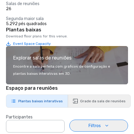
Salas de reuniões
26
Segunda maior sala
5.292 pés quadrados
Plantas baixas
Download floor plans for this venue.
Event Space Capacity
Explorar salas de reuniões
Encontre a sala perfeita com gráficos de configuração e
plantas baixas interativas em 3D.
Espaço para reuniões
Plantas baixas interativas
Grade da sala de reuniões
Participantes
Filtros