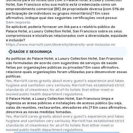
Somente para os hotéis dos EUA, o Palace Hotel, a Luxury Collection
who leads the group on
Hotel, San Francisco e/ou sua matriz está credenciada como um
offering engaging tidb
empreendimento comercial (BE) de propriedade diversa (com 51% de
participação de indivíduos ou grupos minoritários)? Em caso
fascinating stories. S
afirmativo, indique qual das seguintes certificações você possui:
interactive experience
Sem resposta.
along the way exclusive
Se aplicável, poderia fornecer um link para o relatório público do
Palace Hotel, a Luxury Collection Hotel, San Francisco sobre os seus
ensuring there is neve
compromissos e iniciativas relacionados com a diversidade, equidade
Different Types of Cuis
e inclusão?
https://www.marriott.com/diversity/diversity-and-inclusion.mi
experiences offer the a
several renowned rest
SAÚDE E SEGURANÇA
convenient outing, inc
As políticas do Palace Hotel, a Luxury Collection Hotel, San Francisco
são formuladas de acordo com sugestões de serviços de saúde
and your guests might
feitas por organizações públicas ou privadas? Em caso afirmativo,
discovered otherwise 
relacione quais organizações foram utilizadas para desenvolver essas
at a typical corporate 
políticas:
Yes, Marriott cares greatly about every guest's experience and takes 
a way to try some of t
hygiene and sanitation very seriously. Marriott has established strict 
in the city and dive in
standards of cleanliness for all of its hotels that either meet or 
exceed public health department regulations. 
cuisines and dishes. Al
O Palace Hotel, a Luxury Collection Hotel, San Francisco limpa e
selected dishes are cu
higieniza as áreas públicas e instalações de acesso público (ou seja,
high standards to ensu
salas de reuniões, restaurantes, elevadores etc.)? Em caso afirmativo,
descreva as novas medidas tomadas.
delight any palate. Tours Available
Yes, Marriott cares greatly about every guest's experience and takes 
from Day to Night With
hygiene and sanitation very seriously. Marriott has established strict 
standards of cleanliness for all of its hotels that either meet or 
group experience, bookin
exceed public health department regulations. 
key. Whether you desir