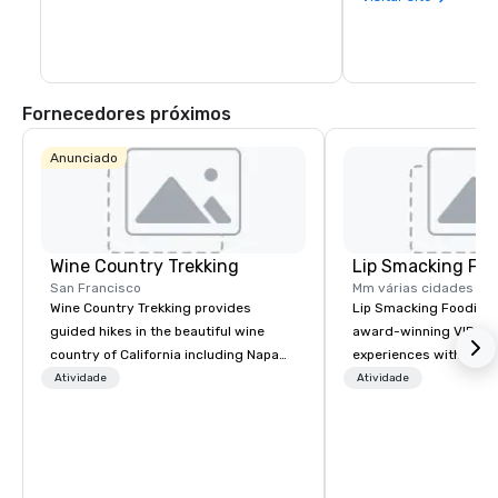
Fornecedores próximos
Anunciado
Wine Country Trekking
Lip Smacking Foo
San Francisco
Mm várias cidades
Wine Country Trekking provides
Lip Smacking Foodie T
guided hikes in the beautiful wine
award-winning VIP gro
country of California including Napa
experiences with visits
and Sonoma Valleys. These
restaurants throughou
Atividade
Atividade
experiences include walking in the
States. Choose either
vineyards, amongst ancient redwood
activity or evening d
trees and oak groves with a curated
groups are escorted i
wine country lunch and visits to iconic
the best tables in the 
wineries for superb wine tasting
most-sought-after res