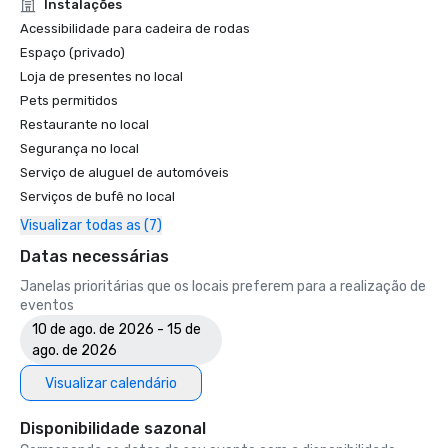
Unforgettable Caviar Experiences

Instalações
•	SF Gate – Best of the Bay Area – 5 Top Best Hotels 

Acessibilidade para cadeira de rodas
•	OpenTable – One of the 12 most beautiful restaurants in 
Espaço (privado)
SF

Loja de presentes no local
•	Travelers’ Choice Awards -  Best of the Best

Pets permitidos
•	Destination I Do – One of the 6 Best LGBTQ+ Wedding 
Restaurante no local
Destinations in US (top listing)

•	Insidehook – Best Hotel Bar in SF

Segurança no local
•	SF Travel – Top Rated Luxury Hotels in SF

Serviço de aluguel de automóveis
•	Timeout – One of the Best Luxury Hotels in SF

Serviços de bufê no local
Visualizar todas as (7)
2023

•	Conde Nast Traveller Top Hotel

Datas necessárias
•	Travel and Leisure Magazine - Best Hotel in SF

Janelas prioritárias que os locais preferem para a realização de
eventos
10 de ago. de 2026 - 15 de
ago. de 2026
Visualizar calendário
Disponibilidade sazonal