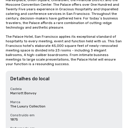
Marketplace, Union Square, Chinatown, the Financial District and the 
Moscone Convention Center. The Palace offers over One Hundred and 
Twenty Five years experience in Gracious Hospitality and Unparelled 
catering and conference services in San Francisco. Throughout the 
century, decision-makers have gathered here. For today`s business 
travelers, the Palace affords a rare combination of cutting-edge 
technology and aesthetic pleasure.

The Palace Hotel, San Francisco applies its exceptional standard of 
hospitality to every meeting, event and function held with us. This San 
Francisco hotel's elaborate 45,000 square feet of newly-renovated 
meeting space is divided into 23 rooms - including 3 elegant 
ballrooms, 4 high-caliber boardrooms. From intimate business 
meetings to large scale presentations, the Palace Hotel will ensure 
your function is a resounding success.
Detalhes do local
Cadeia
Marriott Bonvoy
Marca
The Luxury Collection
Construído em
1875