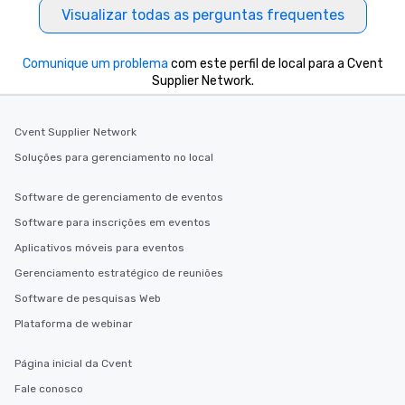
Visualizar todas as perguntas frequentes
business hours or earl
after work, we can coo
you to provide options 
Comunique um problema
com este perfil de local para a Cvent
needs. Go for as Long or as Short as
Supplier Network.
You Like Along with fle
scheduling, Lip Smack
Tours also provides a 
Cvent Supplier Network
durations. Our shortes
Soluções para gerenciamento no local
2.5 hours; our longest 
hours, with optional 
Software de gerenciamento de eventos
incentives.
Software para inscrições em eventos
Aplicativos móveis para eventos
Gerenciamento estratégico de reuniões
Software de pesquisas Web
Plataforma de webinar
Página inicial da Cvent
Fale conosco