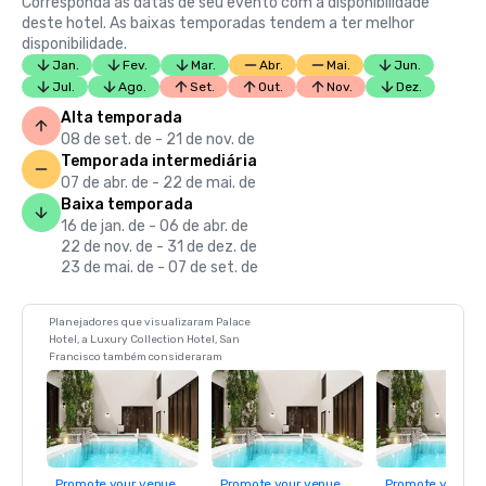
Corresponda as datas de seu evento com a disponibilidade
deste hotel. As baixas temporadas tendem a ter melhor
disponibilidade.
Jan.
Fev.
Mar.
Abr.
Mai.
Jun.
Jul.
Ago.
Set.
Out.
Nov.
Dez.
Alta temporada
08 de set. de - 21 de nov. de
Temporada intermediária
07 de abr. de - 22 de mai. de
Baixa temporada
16 de jan. de - 06 de abr. de
22 de nov. de - 31 de dez. de
23 de mai. de - 07 de set. de
Planejadores que visualizaram Palace
Hotel, a Luxury Collection Hotel, San
Francisco também consideraram
Promote your venue
Promote your venue
Promote your ve