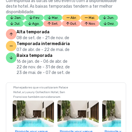
Corresponda as datas de seu evento com a disponibilidade
deste hotel. As baixas temporadas tendem a ter melhor
disponibilidade.
Jan.
Fev.
Mar.
Abr.
Mai.
Jun.
Jul.
Ago.
Set.
Out.
Nov.
Dez.
Alta temporada
08 de set. de - 21 de nov. de
Temporada intermediária
07 de abr. de - 22 de mai. de
Baixa temporada
16 de jan. de - 06 de abr. de
22 de nov. de - 31 de dez. de
23 de mai. de - 07 de set. de
Planejadores que visualizaram Palace
Hotel, a Luxury Collection Hotel, San
Francisco também consideraram
Promote your venue
Promote your venue
Promote your ve