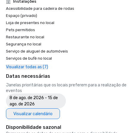
Unforgettable Caviar Experiences

Instalações
•	SF Gate – Best of the Bay Area – 5 Top Best Hotels 

Acessibilidade para cadeira de rodas
•	OpenTable – One of the 12 most beautiful restaurants in 
Espaço (privado)
SF

Loja de presentes no local
•	Travelers’ Choice Awards -  Best of the Best

Pets permitidos
•	Destination I Do – One of the 6 Best LGBTQ+ Wedding 
Restaurante no local
Destinations in US (top listing)

•	Insidehook – Best Hotel Bar in SF

Segurança no local
•	SF Travel – Top Rated Luxury Hotels in SF

Serviço de aluguel de automóveis
•	Timeout – One of the Best Luxury Hotels in SF

Serviços de bufê no local
Visualizar todas as (7)
2023

•	Conde Nast Traveller Top Hotel

Datas necessárias
•	Travel and Leisure Magazine - Best Hotel in SF

Janelas prioritárias que os locais preferem para a realização de
eventos
8 de ago. de 2026 - 15 de
ago. de 2026
Visualizar calendário
Disponibilidade sazonal