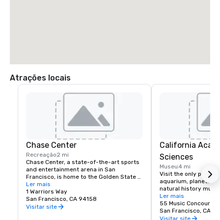
Atrações locais
Chase Center
California Acad
Recreação
2 mi
Sciences
Chase Center, a state-of-the-art sports 
Museu
4 mi
and entertainment arena in San 
Visit the only place o
Francisco, is home to the Golden State 
aquarium, planetarium
Warriors and nearly 200 events per year.
Ler mais
natural history muse
1 Warriors Way
living roof.
Ler mais
San Francisco, CA 94158
55 Music Concourse 
Visitar site
San Francisco, CA 94
Visitar site