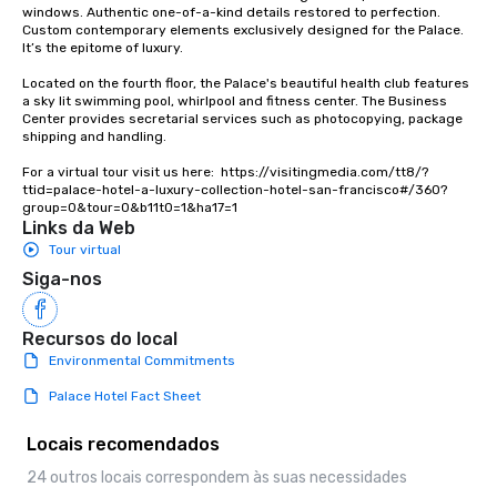
windows. Authentic one-of-a-kind details restored to perfection. 
Custom contemporary elements exclusively designed for the Palace. 
It’s the epitome of luxury. 

Located on the fourth floor, the Palace's beautiful health club features 
a sky lit swimming pool, whirlpool and fitness center. The Business 
Center provides secretarial services such as photocopying, package 
shipping and handling.

For a virtual tour visit us here:  https://visitingmedia.com/tt8/?
ttid=palace-hotel-a-luxury-collection-hotel-san-francisco#/360?
group=0&tour=0&b11t0=1&ha17=1
Links da Web
Tour virtual
Siga-nos
Recursos do local
Environmental Commitments
Palace Hotel Fact Sheet
Locais recomendados
24 outros locais correspondem às suas necessidades