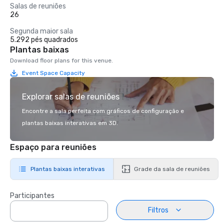
Salas de reuniões
26
Segunda maior sala
5.292 pés quadrados
Plantas baixas
Download floor plans for this venue.
Event Space Capacity
Explorar salas de reuniões
Encontre a sala perfeita com gráficos de configuração e
plantas baixas interativas em 3D.
Espaço para reuniões
Plantas baixas interativas
Grade da sala de reuniões
Participantes
Filtros