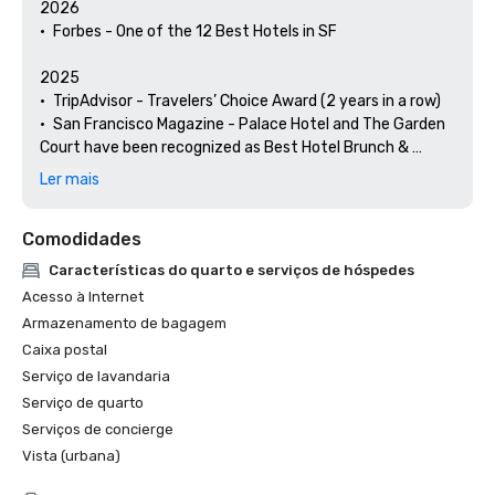
2026

•	Forbes - One of the 12 Best Hotels in SF

2025

•	TripAdvisor - Travelers’ Choice Award (2 years in a row)

•	San Francisco Magazine - Palace Hotel and The Garden 
Court have been recognized as Best Hotel Brunch & 
Setting 

Ler mais
•	Hospitality Net - The 27 Best Places to Visit in 
California at Least Once in Your Lifetime

Comodidades
•	Thrillist - Best Things to Do in San Francisco for an Arts 
and Culture Lover

Características do quarto e serviços de hóspedes
•	Local Getaways - The Palace Hotel’s Concierge 
Acesso à Internet
Spotlights San Francisco’s Arts & Culture

Armazenamento de bagagem
•	Haute Living San Francisco - San Francisco’s Palace 
Caixa postal
Hotel Celebrates 150 Years

Serviço de lavandaria
2024

Serviço de quarto
•	Travel + Leisure - Best Hotels in SF - Hotel with the Best 
Serviços de concierge
Amenities

Vista (urbana)
•	Forbes Travel Guide – 1 of the 15 Hotels with 