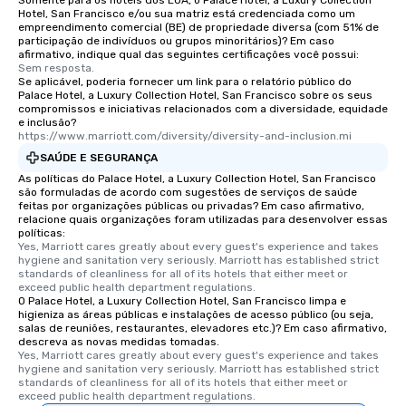
Somente para os hotéis dos EUA, o Palace Hotel, a Luxury Collection
Hotel, San Francisco e/ou sua matriz está credenciada como um
empreendimento comercial (BE) de propriedade diversa (com 51% de
participação de indivíduos ou grupos minoritários)? Em caso
afirmativo, indique qual das seguintes certificações você possui:
Sem resposta.
Se aplicável, poderia fornecer um link para o relatório público do
Palace Hotel, a Luxury Collection Hotel, San Francisco sobre os seus
compromissos e iniciativas relacionados com a diversidade, equidade
e inclusão?
https://www.marriott.com/diversity/diversity-and-inclusion.mi
SAÚDE E SEGURANÇA
As políticas do Palace Hotel, a Luxury Collection Hotel, San Francisco
são formuladas de acordo com sugestões de serviços de saúde
feitas por organizações públicas ou privadas? Em caso afirmativo,
relacione quais organizações foram utilizadas para desenvolver essas
políticas:
Yes, Marriott cares greatly about every guest's experience and takes 
hygiene and sanitation very seriously. Marriott has established strict 
standards of cleanliness for all of its hotels that either meet or 
exceed public health department regulations. 
O Palace Hotel, a Luxury Collection Hotel, San Francisco limpa e
higieniza as áreas públicas e instalações de acesso público (ou seja,
salas de reuniões, restaurantes, elevadores etc.)? Em caso afirmativo,
descreva as novas medidas tomadas.
Yes, Marriott cares greatly about every guest's experience and takes 
hygiene and sanitation very seriously. Marriott has established strict 
standards of cleanliness for all of its hotels that either meet or 
exceed public health department regulations. 