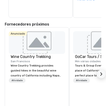
Fornecedores próximos
Anunciado
Wine Country Trekking
San Francisco
Mm várias cidades
Wine Country Trekking provides
Tours & Group Events E
guided hikes in the beautiful wine
place of California. Sa
country of California including Napa
perfect place to visit 
and Sonoma Valleys. These
mix fun with history a
Atividade
Atividade
experiences include walking in the
with beauty. We delive
vineyards, amongst ancient redwood
fun and high-tech experi
trees and oak groves with a curated
staff will build you a 
wine country lunch and visits to iconic
from the ground up or
wineries for superb wine tasting
one of our existing act