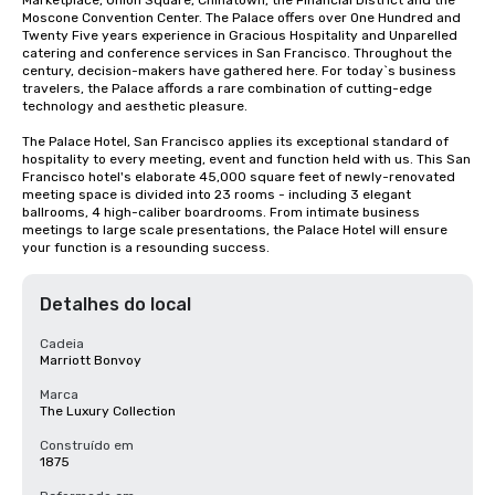
Marketplace, Union Square, Chinatown, the Financial District and the 
Moscone Convention Center. The Palace offers over One Hundred and 
Twenty Five years experience in Gracious Hospitality and Unparelled 
catering and conference services in San Francisco. Throughout the 
century, decision-makers have gathered here. For today`s business 
travelers, the Palace affords a rare combination of cutting-edge 
technology and aesthetic pleasure.

The Palace Hotel, San Francisco applies its exceptional standard of 
hospitality to every meeting, event and function held with us. This San 
Francisco hotel's elaborate 45,000 square feet of newly-renovated 
meeting space is divided into 23 rooms - including 3 elegant 
ballrooms, 4 high-caliber boardrooms. From intimate business 
meetings to large scale presentations, the Palace Hotel will ensure 
your function is a resounding success.
Detalhes do local
Cadeia
Marriott Bonvoy
Marca
The Luxury Collection
Construído em
1875