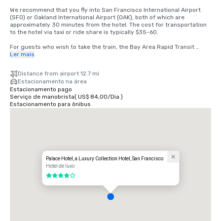
We recommend that you fly into San Francisco International Airport 
(SFO) or Oakland International Airport (OAK), both of which are 
approximately 30 minutes from the hotel. The cost for transportation 
to the hotel via taxi or ride share is typically $35-60.

For guests who wish to take the train, the Bay Area Rapid Transit 
(BART) train runs between SFO and San Francisco every 15-20 
Ler mais
minutes. Simply board any San Francisco bound train at the BART 
station located in the international terminal. Exit the train at the 
Distance from airport 12.7 mi
Montgomery Street Station. The Palace Hotel is located at the corner 
Estacionamento na área
of Market and New Montgomery Street, directly across from the train 
Estacionamento pago
station. The total cost is $8.65. Travel time is approximately 45 
Serviço de manobrista
(
US$ 84,00
/
Dia
)
minutes.
Estacionamento para ônibus
Palace Hotel, a Luxury Collection Hotel, San Francisco
Hotel de luxo
4 de 5