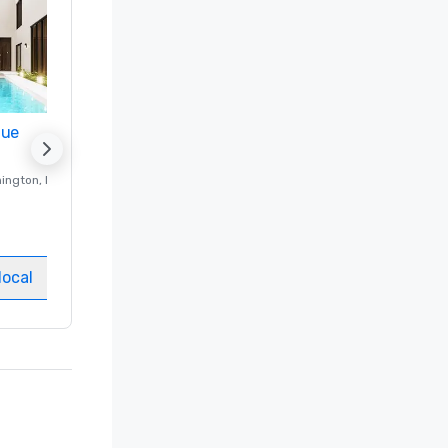
nue
Promote your venue
ington
, DC
Hotel de luxo em
Washington
, DC
Quartos
:
237
Salas de reuniões
:
8
local
Selecionar local