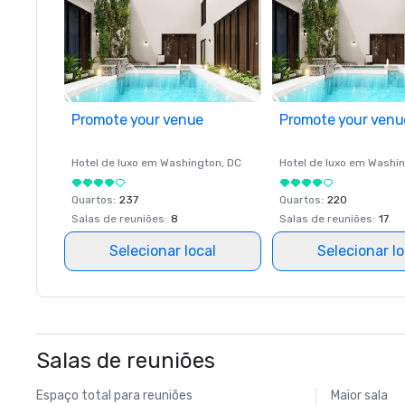
Promote your venue
Promote your venu
Hotel de luxo em
Washington
, DC
Hotel de luxo em
Washin
Quartos
:
237
Quartos
:
220
Salas de reuniões
:
8
Salas de reuniões
:
17
Selecionar local
Selecionar lo
Salas de reuniões
Espaço total para reuniões
Maior sala