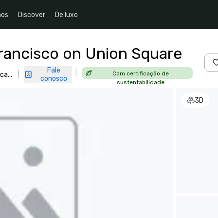
nos
Discover
De luxo
Francisco on Union Square
Fale
|
Com certificação de
ca,
|
conosco
sustentabilidade
3D