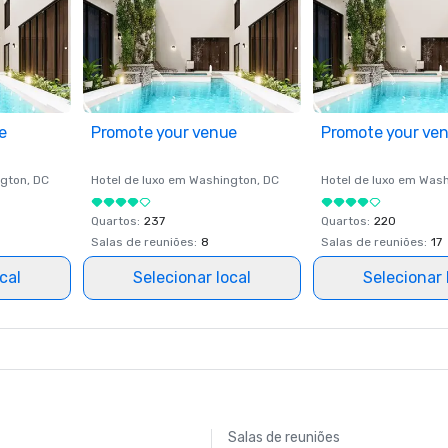
e
Promote your venue
Promote your ve
gton
, DC
Hotel de luxo em
Washington
, DC
Hotel de luxo em
Wash
Quartos
:
237
Quartos
:
220
Salas de reuniões
:
8
Salas de reuniões
:
17
cal
Selecionar local
Selecionar 
Salas de reuniões