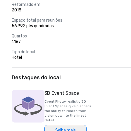
Reformado em
2018
Espaço total para reuniões
56.992 pés quadrados
Quartos
1.187
Tipo de local
Hotel
Destaques do local
3D Event Space
Cvent Photo-realistic 3D
Event Spaces give planners
the ability to realize their
vision down to the finest
detail.
Saiba mais