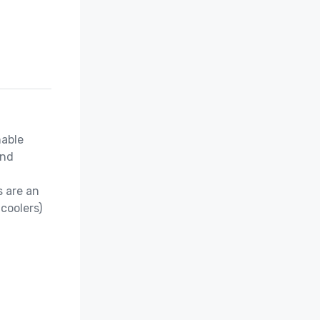
able 
nd 
 are an 
coolers)