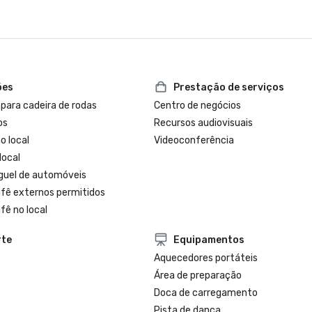
ões
Prestação de serviços
 para cadeira de rodas
Centro de negócios
os
Recursos audiovisuais
o local
Videoconferência
local
uguel de automóveis
ufê externos permitidos
fê no local
rte
Equipamentos
Aquecedores portáteis
Área de preparação
Doca de carregamento
Pista de dança