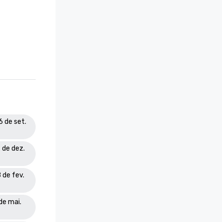
6 de set.
 de dez.
 de fev.
de mai.