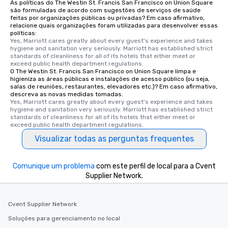
As políticas do The Westin St. Francis San Francisco on Union Square
needs. Go for as Long or as Short as
são formuladas de acordo com sugestões de serviços de saúde
You Like Along with fle
feitas por organizações públicas ou privadas? Em caso afirmativo,
relacione quais organizações foram utilizadas para desenvolver essas
scheduling, Lip Smack
políticas:
Tours also provides a 
Yes, Marriott cares greatly about every guest's experience and takes 
hygiene and sanitation very seriously. Marriott has established strict 
durations. Our shortes
standards of cleanliness for all of its hotels that either meet or 
2.5 hours; our longest 
exceed public health department regulations. 
hours, with optional 
O The Westin St. Francis San Francisco on Union Square limpa e
higieniza as áreas públicas e instalações de acesso público (ou seja,
incentives.
salas de reuniões, restaurantes, elevadores etc.)? Em caso afirmativo,
descreva as novas medidas tomadas.
Yes, Marriott cares greatly about every guest's experience and takes 
hygiene and sanitation very seriously. Marriott has established strict 
standards of cleanliness for all of its hotels that either meet or 
exceed public health department regulations. 
Visualizar todas as perguntas frequentes
Comunique um problema
com este perfil de local para a Cvent
Supplier Network.
Cvent Supplier Network
Soluções para gerenciamento no local