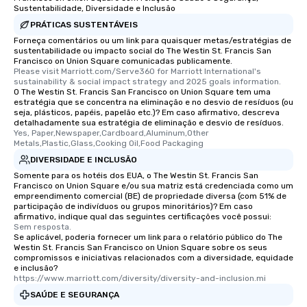
Sustentabilidade, Diversidade e Inclusão
along the way exclusive
PRÁTICAS SUSTENTÁVEIS
ensuring there is neve
Forneça comentários ou um link para quaisquer metas/estratégias de
Different Types of Cuis
sustentabilidade ou impacto social do The Westin St. Francis San
experiences offer the a
Francisco on Union Square comunicadas publicamente.
several renowned rest
Please visit Marriott.com/Serve360 for Marriott International's 
sustainability & social impact strategy and 2025 goals information.
convenient outing, inc
O The Westin St. Francis San Francisco on Union Square tem uma
and your guests might
estratégia que se concentra na eliminação e no desvio de resíduos (ou
seja, plásticos, papéis, papelão etc.)? Em caso afirmativo, descreva
discovered otherwise 
detalhadamente sua estratégia de eliminação e desvio de resíduos.
at a typical corporate 
Yes, Paper,Newspaper,Cardboard,Aluminum,Other 
a way to try some of t
Metals,Plastic,Glass,Cooking Oil,Food Packaging
in the city and dive in
DIVERSIDADE E INCLUSÃO
cuisines and dishes. Al
Somente para os hotéis dos EUA, o The Westin St. Francis San
Francisco on Union Square e/ou sua matriz está credenciada como um
selected dishes are cu
empreendimento comercial (BE) de propriedade diversa (com 51% de
high standards to ensu
participação de indivíduos ou grupos minoritários)? Em caso
delight any palate. Tours Available
afirmativo, indique qual das seguintes certificações você possui:
Sem resposta.
from Day to Night With
Se aplicável, poderia fornecer um link para o relatório público do The
group experience, bookin
Westin St. Francis San Francisco on Union Square sobre os seus
compromissos e iniciativas relacionados com a diversidade, equidade
key. Whether you desir
e inclusão?
business hours or earl
https://www.marriott.com/diversity/diversity-and-inclusion.mi
after work, we can coo
SAÚDE E SEGURANÇA
you to provide options 