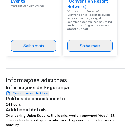
Events
(Convention Resort
Our affordable tours a
Marriott Bonvoy Events
Network)
person with tax and gr
With Marriott Bonvoy®
included. The only thi
Convention & Resort Network
as your partner, you get
are drinks. However, 
seamless, centralized sourcing
and contracting across every
package upgrade is ava
one of our part
provides guests a sign
at various stops. Build Your Network
Our exclusive experien
Saiba mais
Saiba mais
ultimate networking op
a typical sit-down dinn
to engage the person t
right of you. Because 
place at multiple resta
Informações adicionais
walking in between, th
Informações de Segurança
countless opportunitie
Commitment to Clean
with different people 
Política de cancelamento
down at each venue a
24 Hours
traverse along the way
Additional details
experiences not only 
Overlooking Union Square, the iconic, world-renowned Westin St. 
ways to network, but a
Francis has hosted spectacular weddings and events for over a 
way to do so. Large Groups Welcome
century.   

Lip Smacking Foodie To