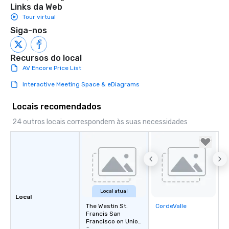
Links da Web
restaurant or being sh
Tour virtual
than desirable table. O
everyone is treated lik
Siga-nos
immediate seating upon
What’s more, your gro
Recursos do local
a special warm welcom
AV Encore Price List
from the restaurant c
be printed featuring yo
Interactive Meeting Space & eDiagrams
which can be an added 
those Instagram mome
Locais recomendados
For added ease, we ca
24 outros locais correspondem às suas necessidades
transportation pick-up
as well as an event ph
for groups that desire 
experience, we can als
an evening helicopter 
glittering lights of The S
Memorable Experience f
Local atual
Local
Smacking Foodie Tours
The Westin St.
CordeValle
Removed from
to gather and dine tha
Francis San
favorites
experienced, and all ar
Francisco on Union