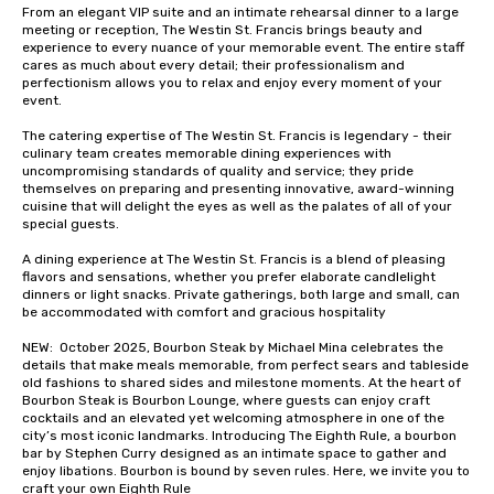
From an elegant VIP suite and an intimate rehearsal dinner to a large 
groups, small or large.
meeting or reception, The Westin St. Francis brings beauty and 
experiences can acc
experience to every nuance of your memorable event. The entire staff 
cares as much about every detail; their professionalism and 
groups from as few as
perfectionism allows you to relax and enjoy every moment of your 
as 500 guests, making
event. 

choice for any corpora
The catering expertise of The Westin St. Francis is legendary - their 
Stress-Free Booking 
culinary team creates memorable dining experiences with 
a tour is stress-free a
uncompromising standards of quality and service; they pride 
enjoy the company of 
themselves on preparing and presenting innovative, award-winning 
cuisine that will delight the eyes as well as the palates of all of your 
more easily. You’ll tak
special guests.

knowing that everythin
of from the moment the
A dining experience at The Westin St. Francis is a blend of pleasing 
booked to the minute i
flavors and sensations, whether you prefer elaborate candlelight 
dinners or light snacks. Private gatherings, both large and small, can 
Since the menu is alre
be accommodated with comfort and gracious hospitality

have nothing to worry 
remember to submit ah
NEW:  October 2025, Bourbon Steak by Michael Mina celebrates the 
details that make meals memorable, from perfect sears and tableside 
date any dietary restr
old fashions to shared sides and milestone moments. At the heart of 
allergies for anyone in
Bourbon Steak is Bourbon Lounge, where guests can enjoy craft 
Feel Like a VIP at Each
cocktails and an elevated yet welcoming atmosphere in one of the 
city’s most iconic landmarks. Introducing The Eighth Rule, a bourbon 
Smacking Foodie Tours
bar by Stephen Curry designed as an intimate space to gather and 
group members never 
enjoy libations. Bourbon is bound by seven rules. Here, we invite you to 
about waiting in line to
craft your own Eighth Rule