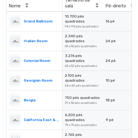
Tamanho da
Nome
sala
Pé-direito
10.700 pés
Grand Ballroom
quadrados
16 pé
94 x 114 pés quadrados
2.340 pés
Italian Room
quadrados
24 pé
65 x 36 pés quadrados
3.276 pés
Colonial Room
quadrados
24 pé
63 x 52 pés quadrados
2.100 pés
Georgian Room
quadrados
10 pé
54 x 40 pés quadrados
750 pés quadrados
Borgia
18 pé
21 x 36 pés quadrados
6.200 pés
California East & West
quadrados
9 pé
79 x 79 pés quadrados
2.765 pés