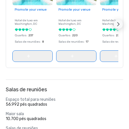
Promote your venue
Promote your venue
Promote your ve
Hotel de luxo em
Hotel de luxo em
Hotel de luxo em
Washington
, DC
Washington
, DC
Washington
, DC
Quartos
:
237
Quartos
:
220
Quartos
:
237
Salas de reuniões
:
8
Salas de reuniões
:
17
Salas de reuniões
:
Salas de reuniões
Espaço total para reuniões
56.992 pés quadrados
Maior sala
10.700 pés quadrados
Salas de reuniões