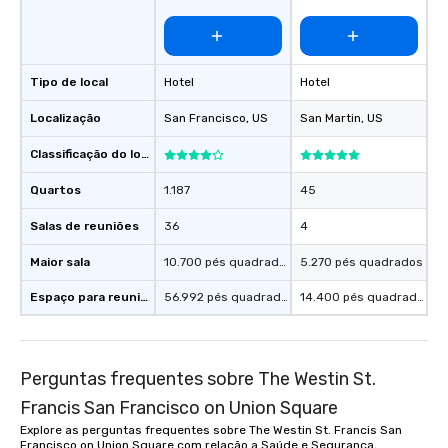
Square
remember. Our one-of-
are special, from the fi
last. It’s an experienc
will reminisce about lo
Tipo de local
Hotel
Hotel
leave. Location, Location, Location
One of the best reason
Localização
San Francisco
, US
San Martin
, US
convenient and efficie
experience is designed
Classificação do local
restaurants are within
Quartos
1.187
45
walking distance of ea
short stroll allows you
Salas de reuniões
36
4
members a chance to 
networking opportunit
Maior sala
10.700 pés quadrados
5.270 pés quadrados
heading to the next pl
Espaço para reuniões
56.992 pés quadrados
14.400 pés quadrados
itinerary. You Get a Dinner and a Show
Our tours offer an exqu
entertainment. All tour
knowledgeable, profes
Perguntas frequentes sobre The Westin St.
who leads the group on
Francis San Francisco on Union Square
offering engaging tidb
fascinating stories. S
Explore as perguntas frequentes sobre The Westin St. Francis San
Francisco on Union Square com relação a Saúde e Segurança,
interactive experience