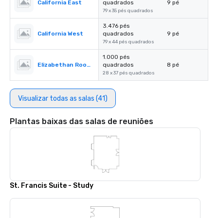
California East
quadrados
9 pé
79 x 35 pés quadrados
3.476 pés
California West
quadrados
9 pé
79 x 44 pés quadrados
1.000 pés
Elizabethan Room A
quadrados
8 pé
28 x 37 pés quadrados
Visualizar todas as salas (41)
Plantas baixas das salas de reuniões
St. Francis Suite - Study