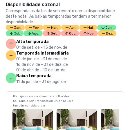
Disponibilidade sazonal
Corresponda as datas de seu evento com a disponibilidade
deste hotel. As baixas temporadas tendem a ter melhor
disponibilidade.
Jan.
Fev.
Mar.
Abr.
Mai.
Jun.
Jul.
Ago.
Set.
Out.
Nov.
Dez.
Alta temporada
01 de set. de - 15 de nov. de
Temporada intermediária
01 de jan. de - 31 de mar. de
16 de nov. de - 31 de dez. de
01 de abr. de - 10 de jun. de
Baixa temporada
11 de jun. de - 31 de ago. de
Planejadores que visualizaram The Westin
St. Francis San Francisco on Union Square
também consideraram