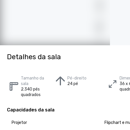
Detalhes da sala
Tamanho da
Pé-direito
Dimen
sala
24 pé
36 x 
2.340 pés
quad
quadrados
Capacidades da sala
Projetor
Flipchart e 