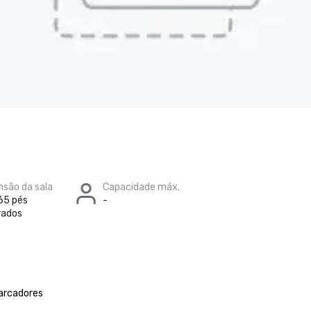
são da sala
Capacidade máx.
65 pés
-
rados
marcadores