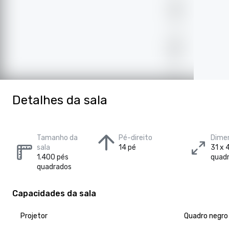
Detalhes da sala
Tamanho da
Pé-direito
Dimen
sala
14 pé
31 x 
1.400 pés
quad
quadrados
Capacidades da sala
Projetor
Quadro negro