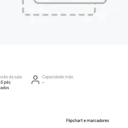
são da sala
Capacidade máx.
45 pés
-
rados
Flipchart e marcadores