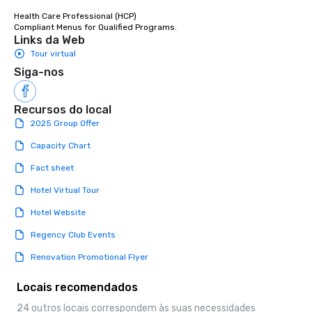
Stress-Free Booking 
Health Care Professional (HCP) 

a tour is stress-free a
Compliant Menus for Qualified Programs.
enjoy the company of 
Links da Web
more easily. You’ll tak
Tour virtual
knowing that everythin
Siga-nos
of from the moment the
booked to the minute i
Recursos do local
Since the menu is alre
have nothing to worry 
2025 Group Offer
remember to submit ah
Capacity Chart
date any dietary restr
allergies for anyone in
Fact sheet
Feel Like a VIP at Each
Hotel Virtual Tour
Smacking Foodie Tours
group members never 
Hotel Website
about waiting in line to
Regency Club Events
restaurant or being sh
than desirable table. O
Renovation Promotional Flyer
everyone is treated lik
immediate seating upon
Locais recomendados
What’s more, your gro
24 outros locais correspondem às suas necessidades