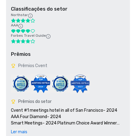
Classificações do setor
Northstar
AAA
Forbes Travel Guide
Prêmios
Prêmios Cvent
Prêmios do setor
Cvent #1 meetings hotel in all of San Francisco- 2024

AAA Four Diamond- 2024

Smart Meetings- 2024 Platinum Choice Award Winner

Travel + Leisure’s 2025 World’s Best Awards

Ler mais
2025 Green Key certified - 4-key rating
