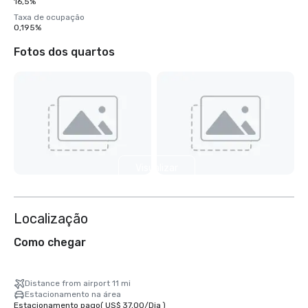
16,5%
Taxa de ocupação
0,195%
Fotos dos quartos
Visualizar
mais 31
Localização
Como chegar
Distance from airport 11 mi
Estacionamento na área
Estacionamento pago
(
US$ 37,00
/
Dia
)