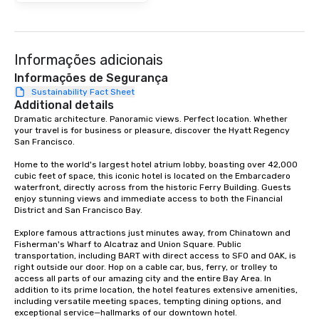
at various stops. Build Your Network
Our exclusive experien
ultimate networking op
a typical sit-down dinn
Informações adicionais
to engage the person t
Informações de Segurança
right of you. Because 
Sustainability Fact Sheet
place at multiple resta
Additional details
walking in between, th
Dramatic architecture. Panoramic views. Perfect location. Whether 
your travel is for business or pleasure, discover the Hyatt Regency 
countless opportunitie
San Francisco. 

with different people 
down at each venue a
Home to the world's largest hotel atrium lobby, boasting over 42,000 
traverse along the way
cubic feet of space, this iconic hotel is located on the Embarcadero 
waterfront, directly across from the historic Ferry Building. Guests 
experiences not only 
enjoy stunning views and immediate access to both the Financial 
ways to network, but a
District and San Francisco Bay. 

way to do so. Large Groups Welcome
Explore famous attractions just minutes away, from Chinatown and 
Lip Smacking Foodie To
Fisherman's Wharf to Alcatraz and Union Square. Public 
groups, small or large.
transportation, including BART with direct access to SFO and OAK, is 
experiences can acc
right outside our door. Hop on a cable car, bus, ferry, or trolley to 
access all parts of our amazing city and the entire Bay Area. In 
groups from as few as
addition to its prime location, the hotel features extensive amenities, 
as 500 guests, making
including versatile meeting spaces, tempting dining options, and 
choice for any corpora
exceptional service—hallmarks of our downtown hotel. 
