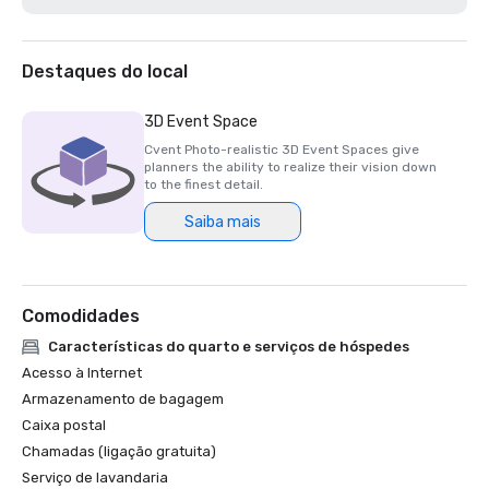
2025 Northstar Stella Award- Finalist, "Best On-Site 
Support Staff"  

2024 Northstar Stella Award - Bronze Medal, "Best 
Destaques do local
Hotel/Resort"

2024 Northstar Stella Award - Bronze Medal, "Best On-
3D Event Space
Site Support Staff"

Cvent Photo-realistic 3D Event Spaces give
2024 Northstar Stella Award - Finalist, "Best 
planners the ability to realize their vision down
Hotel/Resort Event Space"

to the finest detail.
2024 Condé Nast Traveler’s Readers’ Choice Awards – Top 
Saiba mais
Comodidades
Características do quarto e serviços de hóspedes
Acesso à Internet
Armazenamento de bagagem
Caixa postal
Chamadas (ligação gratuita)
Serviço de lavandaria