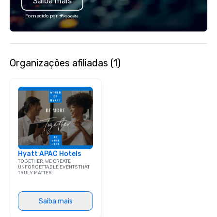
Saiba mais
specializing in escort
with utmost care, who
Fornecido por
each experience with 
engaging information 
Lip Smacking Foodie T
entertaining activity 
Organizações afiliadas (1)
dining experience meld
that are sure to add ne
meeting events, from 
team building. All-Inclusive Group
Dining When meeting p
corporate group event
Smacking Foodie Tours,
group is assured a top
experience with three 
Hyatt APAC Hotels
signature dishes at ea
TOGETHER, WE CREATE
Our affordable tours a
UNFORGETTABLE EVENTS THAT
TRULY MATTER.
person with tax and gr
included. The only thi
are drinks. However, 
Saiba mais
package upgrade is ava
provides guests a sign