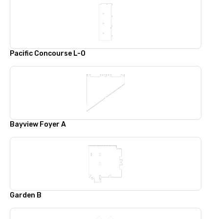
Pacific Concourse L-O
Bayview Foyer A
Garden B