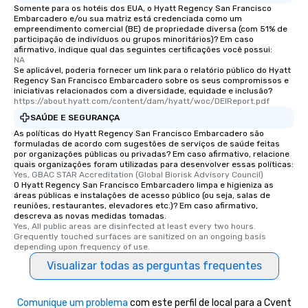
convenient outing, inc
Somente para os hotéis dos EUA, o Hyatt Regency San Francisco
Embarcadero e/ou sua matriz está credenciada como um
and your guests might
empreendimento comercial (BE) de propriedade diversa (com 51% de
discovered otherwise 
participação de indivíduos ou grupos minoritários)? Em caso
at a typical corporate 
afirmativo, indique qual das seguintes certificações você possui:
NA
a way to try some of t
Se aplicável, poderia fornecer um link para o relatório público do Hyatt
in the city and dive in
Regency San Francisco Embarcadero sobre os seus compromissos e
iniciativas relacionados com a diversidade, equidade e inclusão?
cuisines and dishes. Al
https://about.hyatt.com/content/dam/hyatt/woc/DEIReport.pdf
selected dishes are cu
SAÚDE E SEGURANÇA
high standards to ensu
As políticas do Hyatt Regency San Francisco Embarcadero são
delight any palate. Tours Available
formuladas de acordo com sugestões de serviços de saúde feitas
from Day to Night With
por organizações públicas ou privadas? Em caso afirmativo, relacione
quais organizações foram utilizadas para desenvolver essas políticas:
group experience, bookin
Yes, GBAC STAR Accreditation (Global Biorisk Advisory Council)
key. Whether you desir
O Hyatt Regency San Francisco Embarcadero limpa e higieniza as
business hours or earl
áreas públicas e instalações de acesso público (ou seja, salas de
reuniões, restaurantes, elevadores etc.)? Em caso afirmativo,
after work, we can coo
descreva as novas medidas tomadas.
you to provide options 
Yes, All public areas are disinfected at least every two hours. 
Grequently touched surfaces are sanitized on an ongoing basis 
needs. Go for as Long or as Short as
depending upon frequency of use.
You Like Along with fle
Visualizar todas as perguntas frequentes
scheduling, Lip Smack
Tours also provides a 
durations. Our shortes
Comunique um problema
com este perfil de local para a Cvent