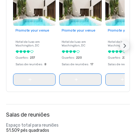
Promote your venue
Promote your venue
Promote your ve
Hotel de luxo em
Hotel de luxo em
Hotel de luxo em
Washington
, DC
Washington
, DC
Washington
, DC
Quartos
:
237
Quartos
:
220
Quartos
:
237
Salas de reuniões
:
8
Salas de reuniões
:
17
Salas de reuniões
:
Salas de reuniões
Espaço total para reuniões
51.509 pés quadrados