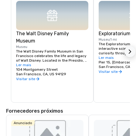
The Walt Disney Family
Exploratorium
Museu
1 mi
Museum
The Exploratorium in 
Museu
interactive science 
The Walt Disney Family Museum in San 
curiosity through han
Francisco celebrates the life and legacy 
Located at Pier 15, it
Ler mais
of Walt Disney. Located in the Presidio, 
exhibits where visitor
Pier 15, (Embarcader
the museum showcases ten galleries 
Ler mais
science, art, and hum
San Francisco, CA, U
featuring original artwork, early 
104 Montgomery Street
From creating optical 
Visitar site
animation sketches, and interactive 
San Francisco, CA, US 94129
experimenting with so
exhibits. Highlights include a replica of 
Visitar site
museum encourages pl
Disneyland’s model and the iconic 
and discovery for all a
Multiplane Camera. With rotating exhibits 
where exploration mee
and hands-on workshops, it's a must-
making it a must-visi
visit for Disney fans, offering a deeper 
look into the creativity behind Disney's 
magic.
Fornecedores próximos
Anunciado