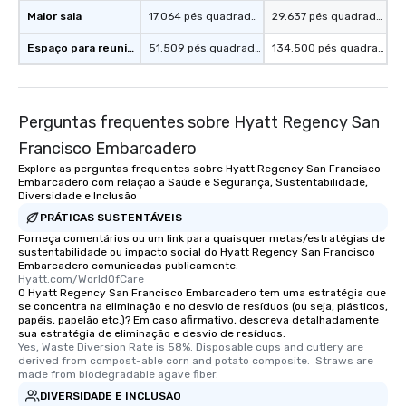
convenient and efficie
Maior sala
17.064 pés quadrados
29.637 pés quadrados
experience is designed
Espaço para reuniões
51.509 pés quadrados
134.500 pés quadrados
restaurants are within
walking distance of ea
short stroll allows you
members a chance to 
Perguntas frequentes sobre Hyatt Regency San
networking opportunit
Francisco Embarcadero
heading to the next pl
itinerary. You Get a Dinner and a Show
Explore as perguntas frequentes sobre Hyatt Regency San Francisco
Embarcadero com relação a Saúde e Segurança, Sustentabilidade,
Our tours offer an exqu
Diversidade e Inclusão
entertainment. All tour
PRÁTICAS SUSTENTÁVEIS
knowledgeable, profes
Forneça comentários ou um link para quaisquer metas/estratégias de
who leads the group on
sustentabilidade ou impacto social do Hyatt Regency San Francisco
offering engaging tidb
Embarcadero comunicadas publicamente.
Hyatt.com/WorldOfCare
fascinating stories. S
O Hyatt Regency San Francisco Embarcadero tem uma estratégia que
interactive experience
se concentra na eliminação e no desvio de resíduos (ou seja, plásticos,
along the way exclusive
papéis, papelão etc.)? Em caso afirmativo, descreva detalhadamente
sua estratégia de eliminação e desvio de resíduos.
ensuring there is neve
Yes, Waste Diversion Rate is 58%. Disposable cups and cutlery are 
Different Types of Cuis
derived from compost-able corn and potato composite.  Straws are 
made from biodegradable agave fiber.
experiences offer the a
several renowned rest
DIVERSIDADE E INCLUSÃO