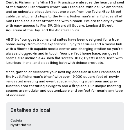
Centric Fisherman's Wharf San Francisco embraces the heart and soul 
of the famed Fisherman's Wharf San Francisco. With deluxe amenities 
and an unbeatable location, just one block from the Taylor/Bay Street 
cable car stop and steps to the F-line, Fisherman’s Wharf places all of 
San Francisco’s best attractions within reach. Explore the city by foot 
with easy access to Pier 39, Ghirardelli Square, Lombard Street, 
Aquarium of the Bay, and the Alcatraz Tours.

All 316 of our guestrooms and suites have been designed for a true 
home-away-from-home experience. Enjoy free Wi-Fi and a media hub 
with a Bluetooth capable media center and charging station so you’re 
always plugged-in and in touch. Your perfect home base, our guest 
rooms also include a 47-inch flat screen HDTV, Hyatt Grand Bed™ with 
luxurious linens, and a soothing bath with deluxe products.

Meet, gather, or celebrate your next big occasion in San Francisco at 
the Hyatt Fisherman's Wharf with over 19,000 square feet of  newly 
renovated meeting and event space, including a ballroom and pre-
function area featuring skylights and a fireplace. Our unique meeting 
spaces are modular and customizable and perfect for nearly any type 
of occasion.
Detalhes do local
Cadeia
Hyatt Hotels