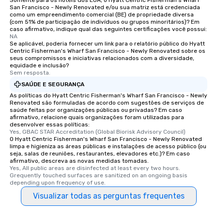
Somente para os hotéis dos EUA, o Hyatt Centric Fisherman's Wharf
San Francisco - Newly Renovated e/ou sua matriz está credenciada
como um empreendimento comercial (BE) de propriedade diversa
(com 51% de participação de indivíduos ou grupos minoritários)? Em
caso afirmativo, indique qual das seguintes certificações você possui:
NA
Se aplicável, poderia fornecer um link para o relatório público do Hyatt
Centric Fisherman's Wharf San Francisco - Newly Renovated sobre os
seus compromissos e iniciativas relacionados com a diversidade,
equidade e inclusão?
Sem resposta.
SAÚDE E SEGURANÇA
As políticas do Hyatt Centric Fisherman's Wharf San Francisco - Newly
Renovated são formuladas de acordo com sugestões de serviços de
saúde feitas por organizações públicas ou privadas? Em caso
afirmativo, relacione quais organizações foram utilizadas para
desenvolver essas políticas:
Yes, GBAC STAR Accreditation (Global Biorisk Advisory Council)
O Hyatt Centric Fisherman's Wharf San Francisco - Newly Renovated
limpa e higieniza as áreas públicas e instalações de acesso público (ou
seja, salas de reuniões, restaurantes, elevadores etc.)? Em caso
afirmativo, descreva as novas medidas tomadas.
Yes, All public areas are disinfected at least every two hours. 
Grequently touched surfaces are sanitized on an ongoing basis 
depending upon frequency of use.
Visualizar todas as perguntas frequentes