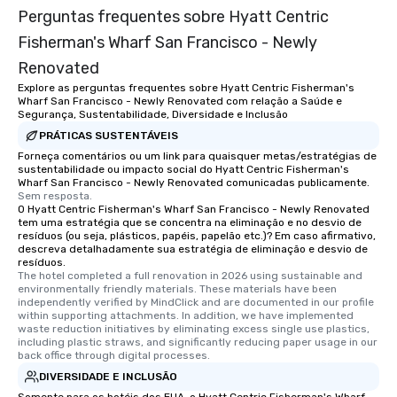
Perguntas frequentes sobre Hyatt Centric
Fisherman's Wharf San Francisco - Newly
Renovated
Explore as perguntas frequentes sobre Hyatt Centric Fisherman's
Wharf San Francisco - Newly Renovated com relação a Saúde e
Segurança, Sustentabilidade, Diversidade e Inclusão
PRÁTICAS SUSTENTÁVEIS
Forneça comentários ou um link para quaisquer metas/estratégias de
sustentabilidade ou impacto social do Hyatt Centric Fisherman's
Wharf San Francisco - Newly Renovated comunicadas publicamente.
Sem resposta.
O Hyatt Centric Fisherman's Wharf San Francisco - Newly Renovated
tem uma estratégia que se concentra na eliminação e no desvio de
resíduos (ou seja, plásticos, papéis, papelão etc.)? Em caso afirmativo,
descreva detalhadamente sua estratégia de eliminação e desvio de
resíduos.
The hotel completed a full renovation in 2026 using sustainable and 
environmentally friendly materials. These materials have been 
independently verified by MindClick and are documented in our profile 
within supporting attachments. In addition, we have implemented 
waste reduction initiatives by eliminating excess single use plastics, 
including plastic straws, and significantly reducing paper usage in our 
back office through digital processes.
DIVERSIDADE E INCLUSÃO