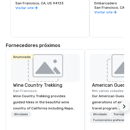
includes a responsible menu of carefully 
San Francisco, CA, US 94133
endless entertainment
Embarcadero
sourced and selected local foods. From 
Wharf is truly the pla
San Francisco, CA, U
Visitar site
organic and health conscious fare to 
Francisco experience
Visitar site
comfort food, Brick & Beam is sure to 
satisfy any foodie’s cravings. Open for 
lunch and dinner, Brick & Beam is the 
perfect way to start your night in the 
city.
Fornecedores próximos
Anunciado
Wine Country Trekking
American Guest
San Francisco
Mm várias cidades
Wine Country Trekking provides
Our American Guest fa
guided hikes in the beautiful wine
generations of experie
country of California including Napa
travel program. Since 
and Sonoma Valleys. These
mission has been to c
Atividade
Atividade
Transporte
experiences include walking in the
imagination of your c
Funcionários preferencia
vineyards, amongst ancient redwood
with tailored incentive