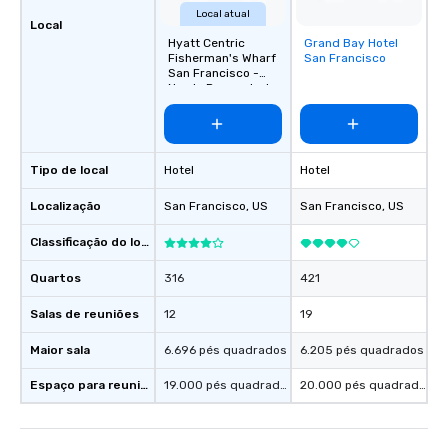
Local atual
Local
Hyatt Centric
Grand Bay Hotel
Removed from
Fisherman's Wharf
San Francisco
favorites
San Francisco -
Newly Renovated
Tipo de local
Hotel
Hotel
Localização
San Francisco
, US
San Francisco
, US
Classificação do local
Quartos
316
421
Salas de reuniões
12
19
Maior sala
6.696 pés quadrados
6.205 pés quadrados
Espaço para reuniões
19.000 pés quadrados
20.000 pés quadrados