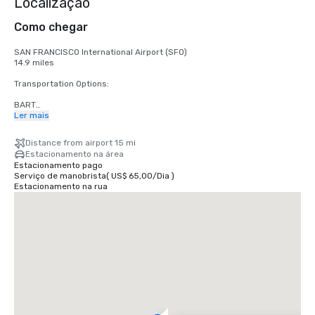
Localização
Como chegar
SAN FRANCISCO International Airport (SFO)

14.9 miles

Transportation Options:

BART

Adults

Ler mais
$2.75 US dollars

Distance from airport 15 mi
STREETCAR

Estacionamento na área
Hours: Mon to Fri - 4am to midnight, Saturday - 6am to midnight, 
Estacionamento pago
Sunday - 8am to midnight.

Serviço de manobrista
(
US$ 65,00
/
Dia
)
Free

Estacionamento na rua
TAXI

One-way

$55.00 US dollars

UBER/LYFT

One-way

$60.00 US Dollars

OAKLAND International Airport (OAK)

20 miles
