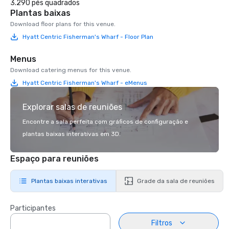
3.290 pés quadrados
Plantas baixas
Download floor plans for this venue.
Hyatt Centric Fisherman's Wharf - Floor Plan
Menus
Download catering menus for this venue.
Hyatt Centric Fisherman's Wharf - eMenus
Explorar salas de reuniões
Encontre a sala perfeita com gráficos de configuração e
plantas baixas interativas em 3D.
Espaço para reuniões
Plantas baixas interativas
Grade da sala de reuniões
Participantes
Filtros