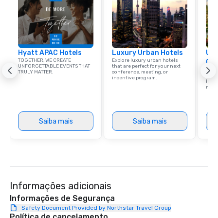
Hyatt APAC Hotels
Luxury Urban Hotels
Uni
TOGETHER, WE CREATE
Explore luxury urban hotels
Ca
UNFORGETTABLE EVENTS THAT
that are perfect for your next
Find 
TRULY MATTER.
conference, meeting, or
resor
incentive program.
ince
retre
Saiba mais
Saiba mais
Informações adicionais
Informações de Segurança
Safety Document Provided by Northstar Travel Group
Política de cancelamento