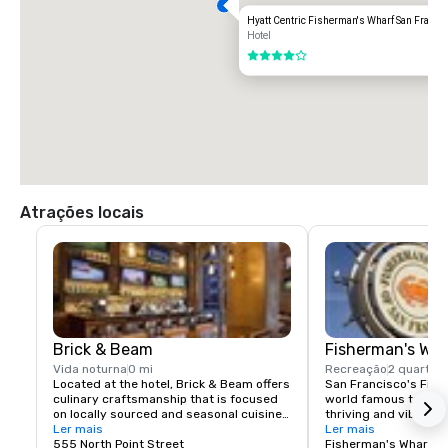
Transportation Options:

Hyatt Centric Fisherman's Wharf San Franci
DIRECT RIDE

Hotel
$85.00 US dollars

4 de 5
TAXI

$70.00 US dollars.
Atrações locais
Brick & Beam
Fisherman's Wh
Vida noturna
0 mi
Recreação
2 quarteir
Located at the hotel, Brick & Beam offers 
San Francisco's Fishe
culinary craftsmanship that is focused 
world famous tourist 
on locally sourced and seasonal cuisine. 
thriving and vibrant 
Our Seafood Watch program is a fresh 
Ler mais
and commercial area
Ler mais
approach to sustainable food, which 
555 North Point Street
class dining, shoppin
Fisherman's Wharf N