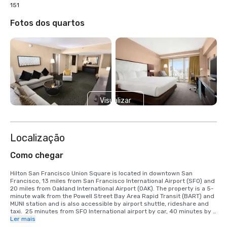
151
Fotos dos quartos
Visualizar
mais 6
Localização
Como chegar
Hilton San Francisco Union Square is located in downtown San 
Francisco, 13 miles from San Francisco International Airport (SFO) and 
20 miles from Oakland International Airport (OAK). The property is a 5-
minute walk from the Powell Street Bay Area Rapid Transit (BART) and 
MUNI station and is also accessible by airport shuttle, rideshare and 
taxi.  25 minutes from SFO International airport by car, 40 minutes by 
BART train.  We are located in the Union Square District, in the heart of 
Ler mais
downtown San Francisco.