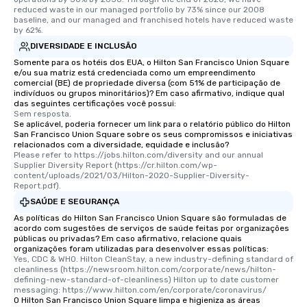
reduced waste in our managed portfolio by 73% since our 2008 
baseline, and our managed and franchised hotels have reduced waste 
by 62%.
DIVERSIDADE E INCLUSÃO
Somente para os hotéis dos EUA, o Hilton San Francisco Union Square
e/ou sua matriz está credenciada como um empreendimento
comercial (BE) de propriedade diversa (com 51% de participação de
indivíduos ou grupos minoritários)? Em caso afirmativo, indique qual
das seguintes certificações você possui:
Sem resposta.
Se aplicável, poderia fornecer um link para o relatório público do Hilton
San Francisco Union Square sobre os seus compromissos e iniciativas
relacionados com a diversidade, equidade e inclusão?
Please refer to https://jobs.hilton.com/diversity and our annual 
Supplier Diversity Report (https://cr.hilton.com/wp-
content/uploads/2021/03/Hilton-2020-Supplier-Diversity-
Report.pdf).
SAÚDE E SEGURANÇA
As políticas do Hilton San Francisco Union Square são formuladas de
acordo com sugestões de serviços de saúde feitas por organizações
públicas ou privadas? Em caso afirmativo, relacione quais
organizações foram utilizadas para desenvolver essas políticas:
Yes, CDC & WHO. Hilton CleanStay, a new industry-defining standard of 
cleanliness (https://newsroom.hilton.com/corporate/news/hilton-
defining-new-standard-of-cleanliness) Hilton up to date customer 
messaging: https://www.hilton.com/en/corporate/coronavirus/
O Hilton San Francisco Union Square limpa e higieniza as áreas