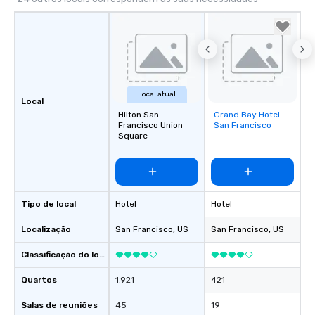
Local atual
Local
Hilton San
Grand Bay Hotel
Removed from
Francisco Union
San Francisco
favorites
Square
Tipo de local
Hotel
Hotel
Localização
San Francisco
, US
San Francisco
, US
Classificação do local
Quartos
1.921
421
Salas de reuniões
45
19