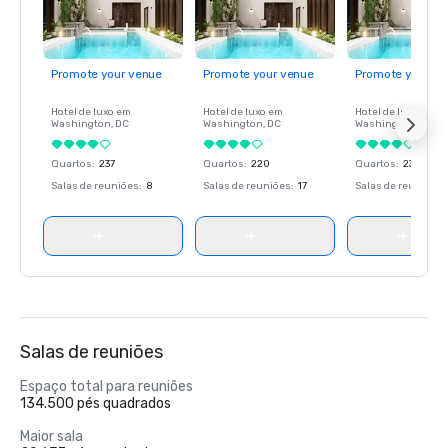
Promote your venue
Promote your venue
Promote your ve
Hotel de luxo em
Hotel de luxo em
Hotel de luxo em
Washington
, DC
Washington
, DC
Washington
, DC
Quartos
:
237
Quartos
:
220
Quartos
:
237
Salas de reuniões
:
8
Salas de reuniões
:
17
Salas de reuniões
:
Salas de reuniões
Espaço total para reuniões
134.500 pés quadrados
Maior sala