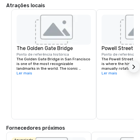
Atrações locais
The Golden Gate Bridge
Powell Street C
Ponto de referência histórica
Ponto de referência h
The Golden Gate Bridge in San Francisco 
The Powell Street Cab
is one of the most recognizable 
is where the historic 
landmarks in the world. The iconic 
manually rotated to c
suspension bridge is known for its 
Ler mais
Located at Powell and 
Ler mais
striking orange color and breathtaking 
a popular starting poi
views.
the city’s iconic hills.
Fornecedores próximos