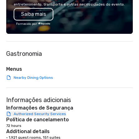
lodging, food and wine. We also have
incorporate our Speed
entretenimento, transporte e outras necessidades do evento.
a Monterey Bay Trek.
Adventures into your 
Saiba mais
plans. Check out
www.speedboatadvent
Fornecido por
more information on t
event to the water wit
Speedboat Adventure.
Gastronomia
Menus
Nearby Dining Options
Informações adicionais
Informações de Segurança
Authorized Security Services
Política de cancelamento
72 hours
Additional details
• 1,921 guest rooms, 151 suites
