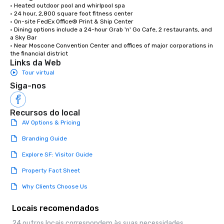
• Heated outdoor pool and whirlpool spa

• 24 hour, 2,800 square foot fitness center

• On-site FedEx Office® Print & Ship Center

• Dining options include a 24-hour Grab 'n' Go Cafe, 2 restaurants, and 
a Sky Bar

• Near Moscone Convention Center and offices of major corporations in 
the financial district
Links da Web
Tour virtual
Siga-nos
Recursos do local
AV Options & Pricing
Branding Guide
Explore SF: Visitor Guide
Property Fact Sheet
Why Clients Choose Us
Locais recomendados
24 outros locais correspondem às suas necessidades