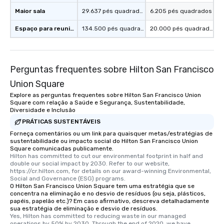
Maior sala
29.637 pés quadrados
6.205 pés quadrados
Espaço para reuniões
134.500 pés quadrados
20.000 pés quadrados
Perguntas frequentes sobre Hilton San Francisco
Union Square
Explore as perguntas frequentes sobre Hilton San Francisco Union
Square com relação a Saúde e Segurança, Sustentabilidade,
Diversidade e Inclusão
PRÁTICAS SUSTENTÁVEIS
Forneça comentários ou um link para quaisquer metas/estratégias de
sustentabilidade ou impacto social do Hilton San Francisco Union
Square comunicadas publicamente.
Hilton has committed to cut our environmental footprint in half and 
double our social impact by 2030. Refer to our website, 
https://cr.hilton.com, for details on our award-winning Environmental, 
Social and Governance (ESG) programs.
O Hilton San Francisco Union Square tem uma estratégia que se
concentra na eliminação e no desvio de resíduos (ou seja, plásticos,
papéis, papelão etc.)? Em caso afirmativo, descreva detalhadamente
sua estratégia de eliminação e desvio de resíduos.
Yes, Hilton has committed to reducing waste in our managed 
operations by 50% by 2030. Through the end of 2020, we have 