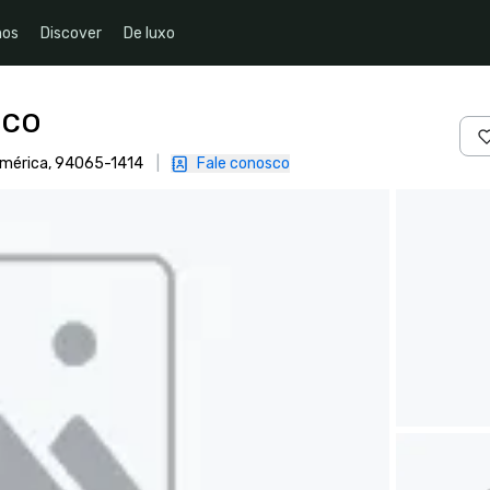
nos
Discover
De luxo
sco
 América, 94065-1414
|
Fale conosco