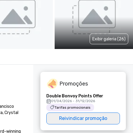
Exibir galeria (26)
Promoções
Double Bonvoy Points Offer
01/04/2026 - 31/12/2026
ncisco 
Tarifas promocionais
, Crystal 
Reivindicar promoção
rd-winning 