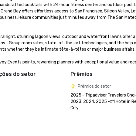
d handcrafted cocktails with 24-hour fitness center and outdoor pool f
Grand Bay offers effortless access to San Francisco, Silicon Valley, Le
t business, leisure communities just minutes away from The San Mate
l light, stunning lagoon views, outdoor and waterfront lawns offer a 
ns.   Group room rates, state-of-the-art technologies, and the help o
ts whether they be intimate tête-à-têtes or major business affairs.  
nvoy Events points, rewarding planners with exceptional value and rec
ações do setor
Prêmios
Prêmios do setor
2025 - Tripadvisor Travelers Choi
2023, 2024, 2025 -#1 Hotel in R
City