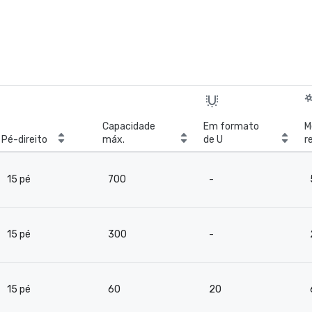
Capacidade
Em formato
M
Pé-direito
máx.
de U
r
b
15 pé
700
-
15 pé
300
-
15 pé
60
20