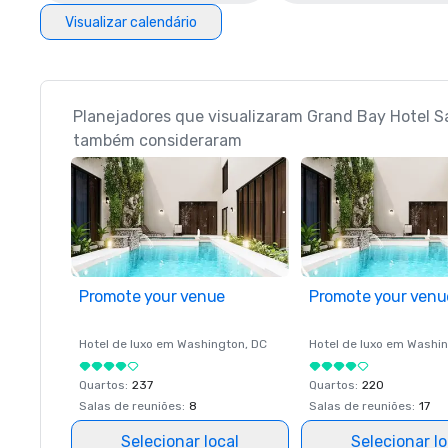
Visualizar calendário
Planejadores que visualizaram Grand Bay Hotel S
também consideraram
Promote your venue
Promote your venu
Hotel de luxo em
Washington
, DC
Hotel de luxo em
Washin
Quartos
:
237
Quartos
:
220
Salas de reuniões
:
8
Salas de reuniões
:
17
Selecionar local
Selecionar lo