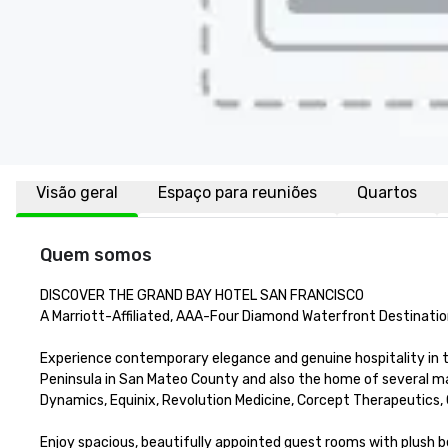
Visão geral
Espaço para reuniões
Quartos
Quem somos
DISCOVER THE GRAND BAY HOTEL SAN FRANCISCO

A Marriott-Affiliated, AAA-Four Diamond Waterfront Destination
Experience contemporary elegance and genuine hospitality in 
Peninsula in San Mateo County and also the home of several maj
Dynamics, Equinix, Revolution Medicine, Corcept Therapeutics, C
Enjoy spacious, beautifully appointed guest rooms with plush b