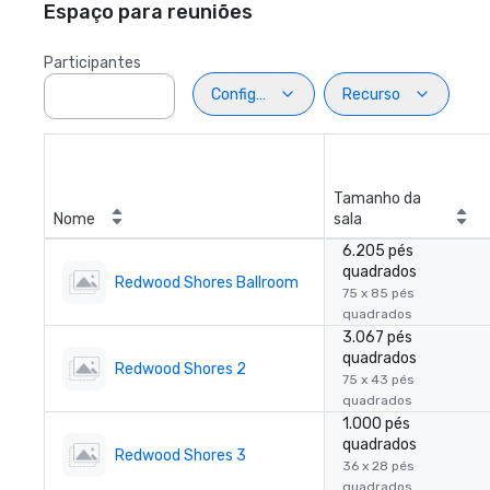
Espaço para reuniões
Participantes
Configuração
Recurso
Tamanho da
Nome
sala
6.205 pés
quadrados
Redwood Shores Ballroom
75 x 85 pés
quadrados
3.067 pés
quadrados
Redwood Shores 2
75 x 43 pés
quadrados
1.000 pés
quadrados
Redwood Shores 3
36 x 28 pés
quadrados