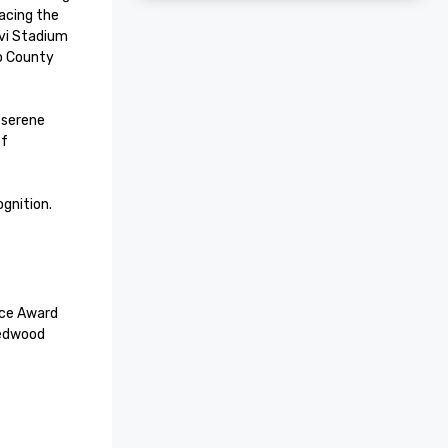
acing the 
vi Stadium 
o County 
serene 
f 


ognition.
ce Award

edwood 