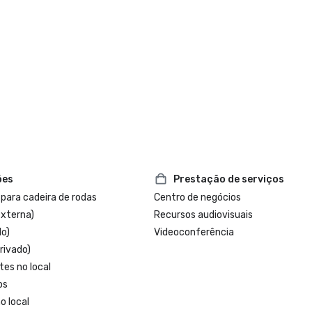
ões
Prestação de serviços
 para cadeira de rodas
Centro de negócios
externa)
Recursos audiovisuais
do)
Videoconferência
rivado)
tes no local
os
o local