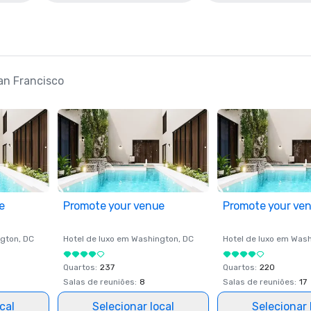
an Francisco
e
Promote your venue
Promote your ve
gton
, DC
Hotel de luxo em
Washington
, DC
Hotel de luxo em
Wash
Quartos
:
237
Quartos
:
220
Salas de reuniões
:
8
Salas de reuniões
:
17
cal
Selecionar local
Selecionar 