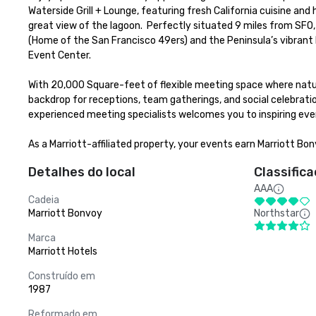
Waterside Grill + Lounge, featuring fresh California cuisine an
great view of the lagoon.  Perfectly situated 9 miles from SFO, 
(Home of the San Francisco 49ers) and the Peninsula’s vibran
Event Center. 

With 20,000 Square-feet of flexible meeting space where natura
backdrop for receptions, team gatherings, and social celebratio
experienced meeting specialists welcomes you to inspiring even
As a Marriott-affiliated property, your events earn Marriott Bo
Detalhes do local
Classific
AAA
Cadeia
Marriott Bonvoy
Northstar
Marca
Marriott Hotels
Construído em
1987
Reformado em