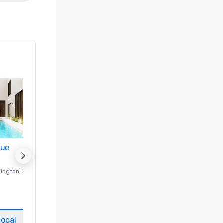
nue
Promote your venue
ington
, DC
Hotel de luxo em
Washington
, DC
Quartos
:
237
Salas de reuniões
:
8
local
Selecionar local