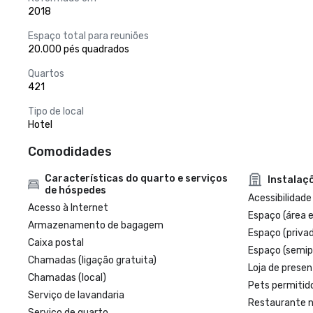
2018
Espaço total para reuniões
20.000 pés quadrados
Quartos
421
Tipo de local
Hotel
Comodidades
Características do quarto e serviços
Instalaç
de hóspedes
Acessibilidade
Acesso à Internet
Espaço (área 
Armazenamento de bagagem
Espaço (priva
Caixa postal
Espaço (semip
Chamadas (ligação gratuita)
Loja de presen
Chamadas (local)
Pets permitid
Serviço de lavandaria
Restaurante n
Serviço de quarto