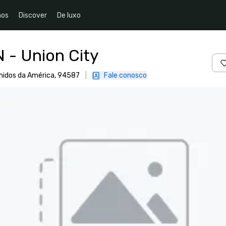
nos
Discover
De luxo
N - Union City
Unidos da América, 94587
|
Fale conosco