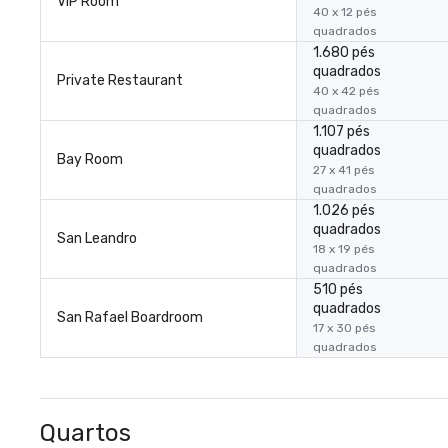
VIP Room
40 x 12 pés
quadrados
1.680 pés
quadrados
Private Restaurant
40 x 42 pés
quadrados
1.107 pés
quadrados
Bay Room
27 x 41 pés
quadrados
1.026 pés
quadrados
San Leandro
18 x 19 pés
quadrados
510 pés
quadrados
San Rafael Boardroom
17 x 30 pés
quadrados
Quartos