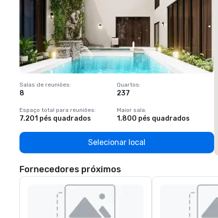
Salas de reuniões
:
Quartos
:
S
8
237
1
Espaço total para reuniões
:
Maior sala
:
E
7.201 pés quadrados
1.800 pés quadrados
1
Selecionar local
Fornecedores próximos