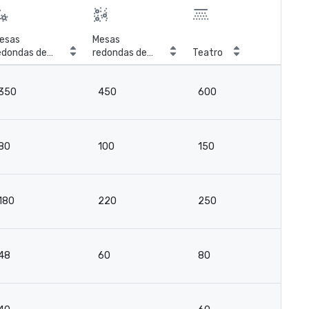
esas
Mesas
edondas de
redondas de
Teatro
Sal
anquete
coquetel
350
450
600
2
80
100
150
8
180
220
250
13
48
60
80
4