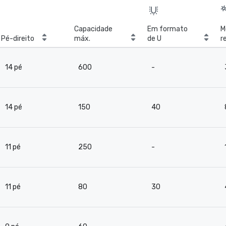
Capacidade
Em formato
M
Pé-direito
máx.
de U
r
b
14 pé
600
-
14 pé
150
40
11 pé
250
-
11 pé
80
30