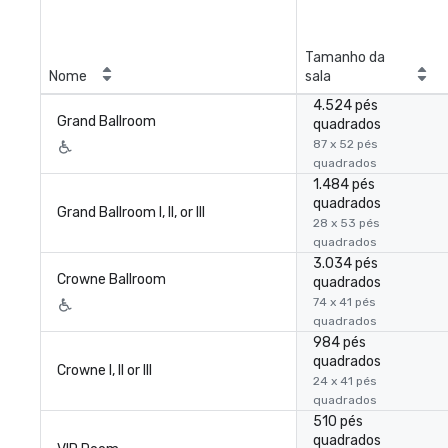
Tamanho da
Nome
sala
4.524 pés
Grand Ballroom
quadrados
87 x 52 pés
quadrados
1.484 pés
quadrados
Grand Ballroom I, II, or III
28 x 53 pés
quadrados
3.034 pés
Crowne Ballroom
quadrados
74 x 41 pés
quadrados
984 pés
quadrados
Crowne I, II or III
24 x 41 pés
quadrados
510 pés
quadrados