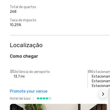
Total de quartos
268
Taxa de imposto
10,25%
Localização
Como chegar
Distância do aeroporto
Estacionam
13.7 mi
Estacionam
Estacionam
Estacionam
Promote your venue
Hotel de luxo
H