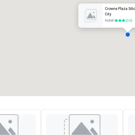
Crowne Plaza Silic
City
Hotel
•
3 de 5
alas de reuniões
:
Quartos
:
7
220
spaço total para reuniões
:
Maior sala
:
2.000 pés quadrados
4.100 pés quadrados
Selecionar local