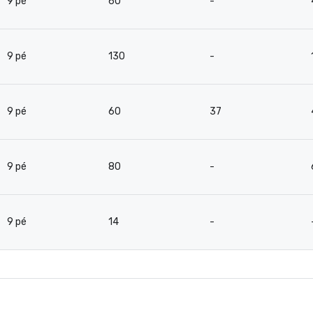
9 pé
60
-
9 pé
130
-
9 pé
60
37
9 pé
80
-
9 pé
14
-