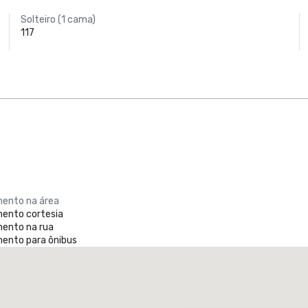
Solteiro (1 cama)
117
ento na área
ento cortesia
ento na rua
ento para ônibus
Promote your venue
otel de luxo