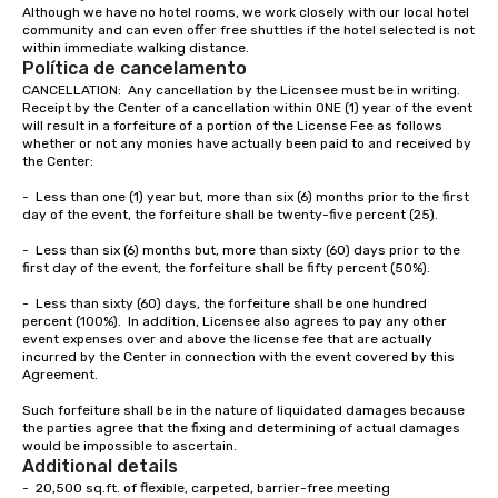
Although we have no hotel rooms, we work closely with our local hotel 
community and can even offer free shuttles if the hotel selected is not 
within immediate walking distance.  
Política de cancelamento
CANCELLATION:  Any cancellation by the Licensee must be in writing.  
Receipt by the Center of a cancellation within ONE (1) year of the event 
will result in a forfeiture of a portion of the License Fee as follows 
whether or not any monies have actually been paid to and received by 
the Center:

-	Less than one (1) year but, more than six (6) months prior to the first 
day of the event, the forfeiture shall be twenty-five percent (25).

-	Less than six (6) months but, more than sixty (60) days prior to the 
first day of the event, the forfeiture shall be fifty percent (50%).

-	Less than sixty (60) days, the forfeiture shall be one hundred 
percent (100%).  In addition, Licensee also agrees to pay any other 
event expenses over and above the license fee that are actually 
incurred by the Center in connection with the event covered by this 
Agreement.

Such forfeiture shall be in the nature of liquidated damages because 
the parties agree that the fixing and determining of actual damages 
would be impossible to ascertain.
Additional details
-  20,500 sq.ft. of flexible, carpeted, barrier-free meeting
