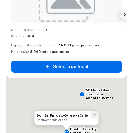
Removed from favorites
Rem
Salas de reuniões
:
17
Salas 
Quartos
:
309
Quart
Espaço total para reuniões
:
14.000 pés quadrados
Espaço
Maior sala
:
5.040 pés quadrados
Maior 
Selecionar local
AC Hotel San
Francisco
Airport/Oyster
Point
Waterfront
South San Francisco Conference Center
Centro de conferências
DoubleTree by
Hilton San