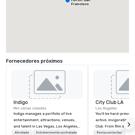
Francisco
South Airport
Blvd
Fornecedores próximos
Grand Hyatt
at SFO
Sa
Ai
Indigo
City Club LA
Ma
W
Mm várias cidades
Los Angeles
Indigo manages a portfolio of live
You'll be hard-pressed
entertainment, attractions, venues,
active, invigorating sc
and talent in Las Vegas, Los Angeles,
Club. From film screen
and Atlantic City. We specialize in
dinners to high-profil
Atividade
Entretenimento contratado
Restaurante/bar