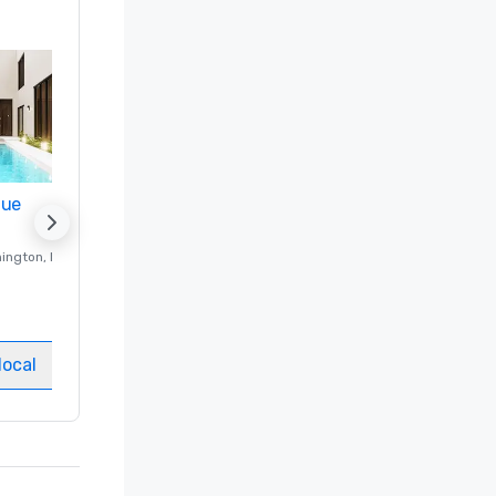
nue
Promote your venue
ington
, DC
Hotel de luxo em
Washington
, DC
Quartos
:
237
Salas de reuniões
:
8
local
Selecionar local