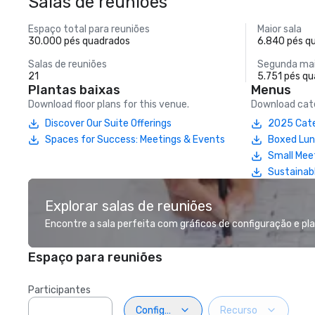
Salas de reuniões
Espaço total para reuniões
Maior sala
30.000 pés quadrados
6.840 pés q
Salas de reuniões
Segunda mai
21
5.751 pés q
Plantas baixas
Menus
Download floor plans for this venue.
Download cate
Discover Our Suite Offerings
2025 Cate
Spaces for Success: Meetings & Events
Boxed Lu
Small Mee
Sustainab
Explorar salas de reuniões
Encontre a sala perfeita com gráficos de configuração e pl
Espaço para reuniões
Participantes
Configuração
Recurso