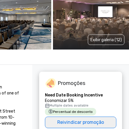
Exibir galeria (12)
Promoções
n 
 of one of 
Need Date Booking Incentive
Economizar 5%
Multiple dates available
t Street 
Percentual de desconto
from 10-
Reivindicar promoção
-winning 