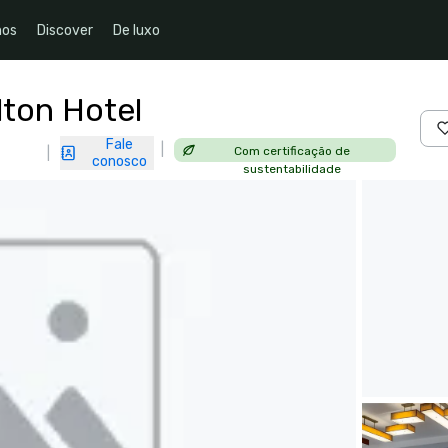
nos
Discover
De luxo
lton Hotel
Fale
|
Com certificação de
|
conosco
sustentabilidade