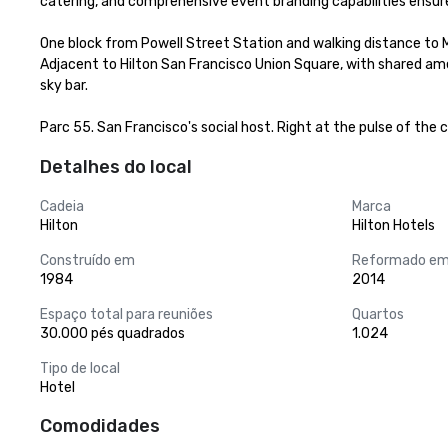
catering, and comprehensive event branding capabilities ensure
One block from Powell Street Station and walking distance to 
Adjacent to Hilton San Francisco Union Square, with shared ame
sky bar.

Parc 55. San Francisco's social host. Right at the pulse of the c
Detalhes do local
Cadeia
Marca
Hilton
Hilton Hotels
Construído em
Reformado e
1984
2014
Espaço total para reuniões
Quartos
30.000 pés quadrados
1.024
Tipo de local
Hotel
Comodidades