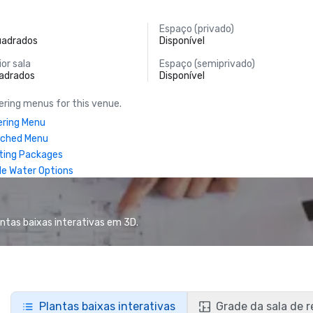
Espaço (privado)
uadrados
Disponível
or sala
Espaço (semiprivado)
uadrados
Disponível
ring menus for this venue.
ring Menu
nched Menu
ting Packages
le Water Options
antas baixas interativas em 3D.
Plantas baixas interativas
Grade da sala de 