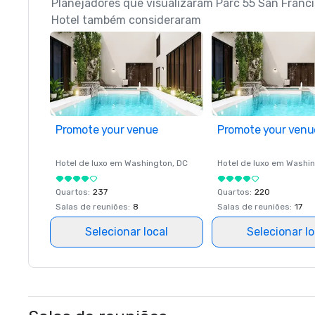
Planejadores que visualizaram Parc 55 San Francis
Hotel também consideraram
Promote your venue
Promote your venu
Hotel de luxo em
Washington
, DC
Hotel de luxo em
Washin
Quartos
:
237
Quartos
:
220
Salas de reuniões
:
8
Salas de reuniões
:
17
Selecionar local
Selecionar lo