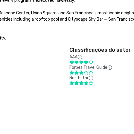
 every program is executed flawlessly.

Moscone Center, Union Square, and San Francisco's most iconic neighb
nities including a rooftop pool and Cityscape Sky Bar — San Francisco
ity.
Classificações do setor
AAA
Forbes Travel Guide
m
Northstar