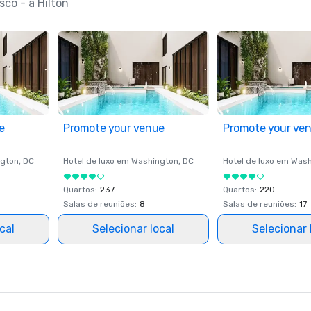
co - a Hilton
e
Promote your venue
Promote your ve
gton
, DC
Hotel de luxo em
Washington
, DC
Hotel de luxo em
Wash
Quartos
:
237
Quartos
:
220
Salas de reuniões
:
8
Salas de reuniões
:
17
cal
Selecionar local
Selecionar 