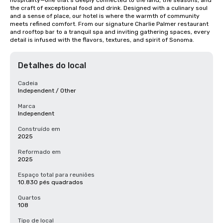
hospitality—one that’s deeply connected to the land, the seasons, and 
the craft of exceptional food and drink. Designed with a culinary soul 
and a sense of place, our hotel is where the warmth of community 
meets refined comfort. From our signature Charlie Palmer restaurant 
and rooftop bar to a tranquil spa and inviting gathering spaces, every 
detail is infused with the flavors, textures, and spirit of Sonoma.
Detalhes do local
Cadeia
Independent / Other
Marca
Independent
Construído em
2025
Reformado em
2025
Espaço total para reuniões
10.830 pés quadrados
Quartos
108
Tipo de local