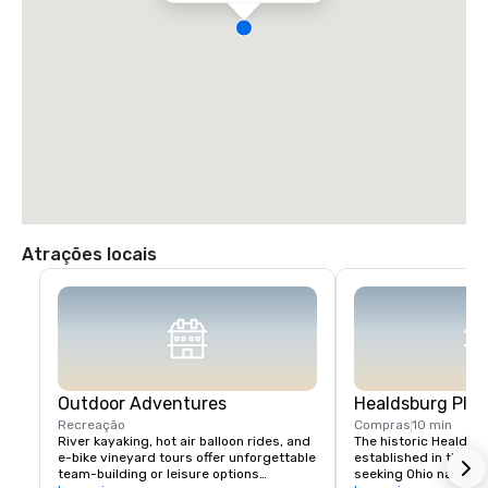
Atrações locais
Outdoor Adventures
Healdsburg Plaz
Recreação
Compras
10 min
River kayaking, hot air balloon rides, and 
The historic Healdsb
e-bike vineyard tours offer unforgettable 
established in the 1
team-building or leisure options

seeking Ohio native 