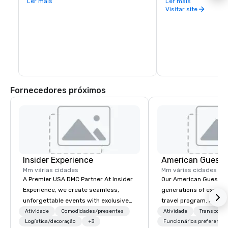
Ler mais
vital touchpoint for vi
Ler mais
Nearby Lake Sonoma provides hiking and 
immense concentratio
Visitar site
boating opportunities.
restaurants, wine exp
and activities all wit
blocks. In fact, you c
days exploring everyt
of Healdsburg has to 
leaving the central pl
Fornecedores próximos
Insider Experience
American Guest
Mm várias cidades
Mm várias cidades
A Premier USA DMC Partner At Insider
Our American Guest fa
Experience, we create seamless,
generations of experie
unforgettable events with exclusive
travel program. Since 
access to premium venues, world-
mission has been to c
Atividade
Comodidades/presentes
Atividade
Transporte
class entertainment, and VIP sporting
Logística/decoração
+3
imagination of your c
Funcionários preferencia