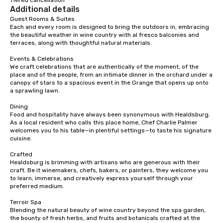
Tiered cancellation
Additional details
Guest Rooms & Suites

Each and every room is designed to bring the outdoors in, embracing 
the beautiful weather in wine country with al fresco balconies and 
terraces, along with thoughtful natural materials.

Events & Celebrations

We craft celebrations that are authentically of the moment, of the 
place and of the people, from an intimate dinner in the orchard under a 
canopy of stars to a spacious event in the Grange that opens up onto 
a sprawling lawn.

Dining

Food and hospitality have always been synonymous with Healdsburg. 
As a local resident who calls this place home, Chef Charlie Palmer 
welcomes you to his table—in plentiful settings—to taste his signature 
cuisine.

Crafted

Healdsburg is brimming with artisans who are generous with their 
craft. Be it winemakers, chefs, bakers, or painters, they welcome you 
to learn, immerse, and creatively express yourself through your 
preferred medium.

Terroir Spa

Blending the natural beauty of wine country beyond the spa garden, 
the bounty of fresh herbs, and fruits and botanicals crafted at the 