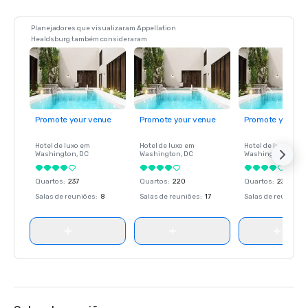
Planejadores que visualizaram Appellation
Healdsburg também consideraram
Promote your venue
Promote your venue
Promote your ve
Hotel de luxo em
Hotel de luxo em
Hotel de luxo em
Washington
, DC
Washington
, DC
Washington
, DC
Quartos
:
237
Quartos
:
220
Quartos
:
237
Salas de reuniões
:
8
Salas de reuniões
:
17
Salas de reuniões
: