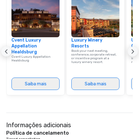
Cvent Luxury
Luxury Winery
Uni
Appellation
Resorts
Ca
Book your next meeting,
Find 
Healdsburg
conference, corporate retreat,
resor
Cvent Luxury Appellation
or incentive program at a
ince
Healdsburg
luxury winery resort.
retre
Saiba mais
Saiba mais
Informações adicionais
Política de cancelamento