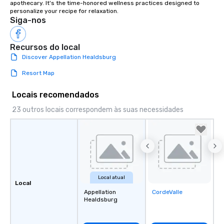
apothecary. It's the time-honored wellness practices designed to 
personalize your recipe for relaxation.
Siga-nos
Recursos do local
Discover Appellation Healdsburg
Resort Map
Locais recomendados
23 outros locais correspondem às suas necessidades
Local atual
Local
Appellation
CordeValle
Removed from
Healdsburg
favorites