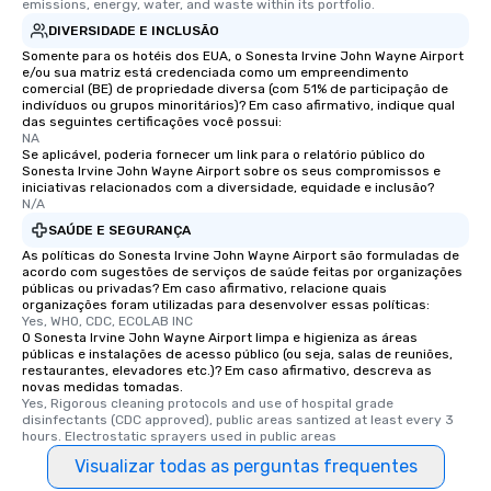
emissions, energy, water, and waste within its portfolio.
DIVERSIDADE E INCLUSÃO
Somente para os hotéis dos EUA, o Sonesta Irvine John Wayne Airport
e/ou sua matriz está credenciada como um empreendimento
comercial (BE) de propriedade diversa (com 51% de participação de
indivíduos ou grupos minoritários)? Em caso afirmativo, indique qual
das seguintes certificações você possui:
NA
Se aplicável, poderia fornecer um link para o relatório público do
Sonesta Irvine John Wayne Airport sobre os seus compromissos e
iniciativas relacionados com a diversidade, equidade e inclusão?
N/A
SAÚDE E SEGURANÇA
As políticas do Sonesta Irvine John Wayne Airport são formuladas de
acordo com sugestões de serviços de saúde feitas por organizações
públicas ou privadas? Em caso afirmativo, relacione quais
organizações foram utilizadas para desenvolver essas políticas:
Yes, WHO, CDC, ECOLAB INC
O Sonesta Irvine John Wayne Airport limpa e higieniza as áreas
públicas e instalações de acesso público (ou seja, salas de reuniões,
restaurantes, elevadores etc.)? Em caso afirmativo, descreva as
novas medidas tomadas.
Yes, Rigorous cleaning protocols and use of hospital grade 
disinfectants (CDC approved), public areas santized at least every 3 
hours. Electrostatic sprayers used in public areas
Visualizar todas as perguntas frequentes