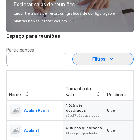
Explorar salas de reuniões
Encontre a sala perfeita com gráficos de configuração e
plantas baixas interativas em 3D.
Espaço para reuniões
Participantes
Filtros
Tamanho da
Nome
sala
Pé-direito
1.625 pés
Avalon Room
quadrados
8 pé
60 x 27 pés quadrados
580 pés quadrados
Avalon I
8 pé
21 x 27 pés quadrados