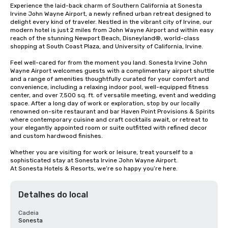
Experience the laid-back charm of Southern California at Sonesta 
Irvine John Wayne Airport, a newly refined urban retreat designed to 
delight every kind of traveler. Nestled in the vibrant city of Irvine, our 
modern hotel is just 2 miles from John Wayne Airport and within easy 
reach of the stunning Newport Beach, Disneyland®, world-class 
shopping at South Coast Plaza, and University of California, Irvine.

Feel well-cared for from the moment you land. Sonesta Irvine John 
Wayne Airport welcomes guests with a complimentary airport shuttle 
and a range of amenities thoughtfully curated for your comfort and 
convenience, including a relaxing indoor pool, well-equipped fitness 
center, and over 7,500 sq. ft. of versatile meeting, event and wedding 
space. After a long day of work or exploration, stop by our locally 
renowned on-site restaurant and bar Haven Point Provisions & Spirits 
where contemporary cuisine and craft cocktails await, or retreat to 
your elegantly appointed room or suite outfitted with refined decor 
and custom hardwood finishes.

Whether you are visiting for work or leisure, treat yourself to a 
sophisticated stay at Sonesta Irvine John Wayne Airport.

At Sonesta Hotels & Resorts, we’re so happy you’re here.
Detalhes do local
Cadeia
Sonesta