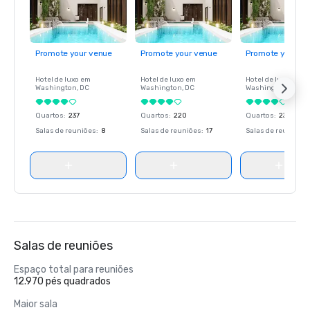
Promote your venue
Promote your venue
Promote your ve
Hotel de luxo em
Hotel de luxo em
Hotel de luxo em
Washington
, DC
Washington
, DC
Washington
, DC
Quartos
:
237
Quartos
:
220
Quartos
:
237
Salas de reuniões
:
8
Salas de reuniões
:
17
Salas de reuniões
:
Salas de reuniões
Espaço total para reuniões
12.970 pés quadrados
Maior sala