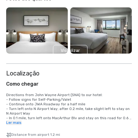
Visualizar
mais 14
Localização
Como chegar
Directions from John Wayne Airport (SNA) to our hotel: 

- Follow signs for Self-Parking/Valet

- Continue onto JWA Roadway for a half mile

- Turn left onto N Airport Way; after 0.2 mile, take slight left to stay on 
N Airport Way

- In 0.1 mile, turn left onto MacArthur Blv and stay on this road for 0.6 
mile.

Ler mais
- Turn right on Main St. After 0.3 mile, take a right onto Gillette Ave.

- After 0.2 mile, turn left and the Sonesta Irvine will be on your left.
Distance from airport 1.2 mi