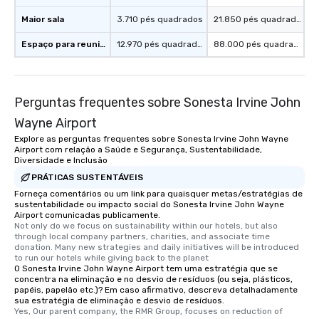
Maior sala
3.710 pés quadrados
21.850 pés quadrados
Espaço para reuniões
12.970 pés quadrados
88.000 pés quadrados
Perguntas frequentes sobre Sonesta Irvine John
Wayne Airport
Explore as perguntas frequentes sobre Sonesta Irvine John Wayne
Airport com relação a Saúde e Segurança, Sustentabilidade,
Diversidade e Inclusão
PRÁTICAS SUSTENTÁVEIS
Forneça comentários ou um link para quaisquer metas/estratégias de
sustentabilidade ou impacto social do Sonesta Irvine John Wayne
Airport comunicadas publicamente.
Not only do we focus on sustainability within our hotels, but also 
through local company partners, charities, and associate time 
donation. Many new strategies and daily initiatives will be introduced 
to run our hotels while giving back to the planet
O Sonesta Irvine John Wayne Airport tem uma estratégia que se
concentra na eliminação e no desvio de resíduos (ou seja, plásticos,
papéis, papelão etc.)? Em caso afirmativo, descreva detalhadamente
sua estratégia de eliminação e desvio de resíduos.
Yes, Our parent company, the RMR Group, focuses on reduction of 