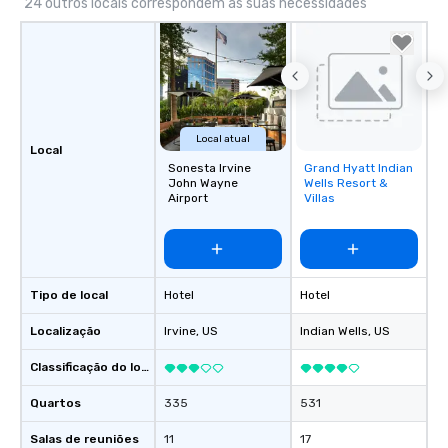
24 outros locais correspondem às suas necessidades
Local atual
Local
Sonesta Irvine
Grand Hyatt Indian
Removed from
John Wayne
Wells Resort &
favorites
Airport
Villas
Tipo de local
Hotel
Hotel
Localização
Irvine
, US
Indian Wells
, US
Classificação do local
Quartos
335
531
Salas de reuniões
11
17