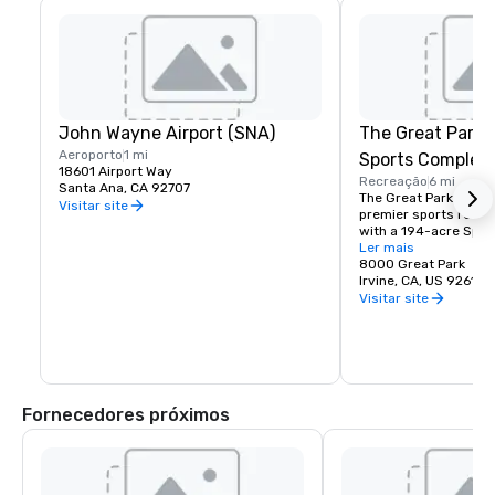
John Wayne Airport (SNA)
The Great Park 
Aeroporto
1 mi
Sports Complex
18601 Airport Way
Recreação
6 mi
Santa Ana, CA 92707
The Great Park is Ora
Visitar site
premier sports recrea
with a 194-acre Spor
featuring amenities fo
Ler mais
volleyball, basketball
8000 Great Park
Irvine, CA, US 92618
Visitar site
Fornecedores próximos