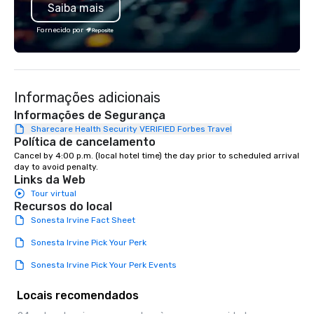
Saiba mais
influence, elegant private dining room
and expansive patio with al fresco
Fornecido por
dining options.
Informações adicionais
Informações de Segurança
Sharecare Health Security VERIFIED Forbes Travel
Política de cancelamento
Cancel by 4:00 p.m. (local hotel time) the day prior to scheduled arrival 
day to avoid penalty.
Links da Web
Tour virtual
Recursos do local
Sonesta Irvine Fact Sheet
Sonesta Irvine Pick Your Perk
Sonesta Irvine Pick Your Perk Events
Locais recomendados