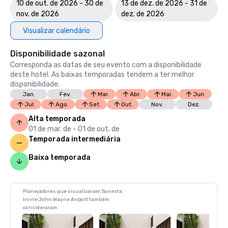
10 de out. de 2026 - 30 de
13 de dez. de 2026 - 31 de
nov. de 2026
dez. de 2026
Visualizar calendário
Disponibilidade sazonal
Corresponda as datas de seu evento com a disponibilidade
deste hotel. As baixas temporadas tendem a ter melhor
disponibilidade.
Jan.
Fev.
Mar.
Abr.
Mai.
Jun.
Jul.
Ago.
Set.
Out.
Nov.
Dez.
Alta temporada
01 de mar. de - 01 de out. de
Temporada intermediária
Baixa temporada
Planejadores que visualizaram Sonesta
Irvine John Wayne Airport também
consideraram