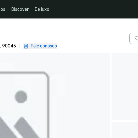
nos
Discover
De luxo
a, 90045
|
Fale conosco