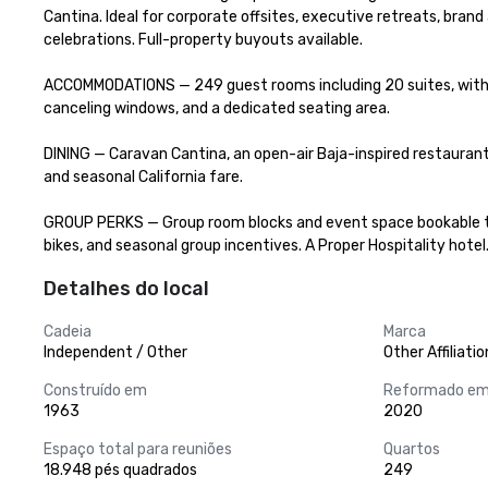
Cantina. Ideal for corporate offsites, executive retreats, brand
celebrations. Full-property buyouts available.

ACCOMMODATIONS — 249 guest rooms including 20 suites, with Fil
canceling windows, and a dedicated seating area.

DINING — Caravan Cantina, an open-air Baja-inspired restaurant 
and seasonal California fare.

GROUP PERKS — Group room blocks and event space bookable toge
bikes, and seasonal group incentives. A Proper Hospitality hotel
Detalhes do local
Cadeia
Marca
Independent / Other
Other Affiliatio
Construído em
Reformado e
1963
2020
Espaço total para reuniões
Quartos
18.948 pés quadrados
249