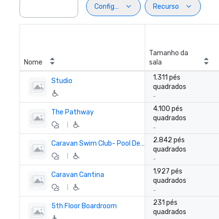
Configuração
Recurso
Tamanho da
Nome
sala
1.311 pés
Studio
quadrados
-
4.100 pés
The Pathway
quadrados
|
-
2.842 pés
Caravan Swim Club- Pool Deck
quadrados
|
-
1.927 pés
Caravan Cantina
quadrados
|
-
231 pés
5th Floor Boardroom
quadrados