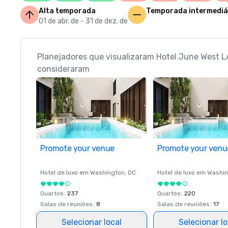
Alta temporada
Temporada intermediá
01 de abr. de - 31 de dez. de
Planejadores que visualizaram Hotel June West 
consideraram
Promote your venue
Promote your venu
Hotel de luxo em
Washington
, DC
Hotel de luxo em
Washin
Quartos
:
237
Quartos
:
220
Salas de reuniões
:
8
Salas de reuniões
:
17
Selecionar local
Selecionar lo