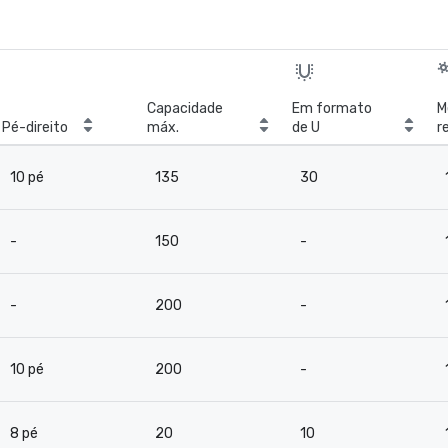
Capacidade
Em formato
M
Pé-direito
máx.
de U
r
b
10 pé
135
30
-
150
-
-
200
-
10 pé
200
-
8 pé
20
10