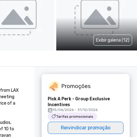
Exibir galeria (12)
Promoções
 from LAX 
meeting 
Pick A Perk - Group Exclusive
ce of a 
Incentives
15/06/2026 - 31/12/2026
Tarifas promocionais
dios, 
Reivindicar promoção
f 10 to 
ravan 