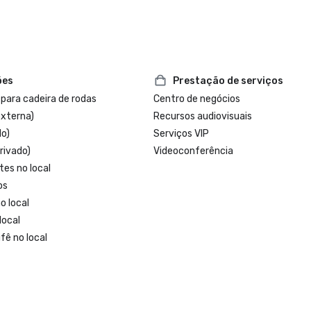
ões
Prestação de serviços
 para cadeira de rodas
Centro de negócios
externa)
Recursos audiovisuais
do)
Serviços VIP
rivado)
Videoconferência
tes no local
os
o local
local
fê no local