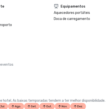
rte
Equipamentos
Aquecedores portáteis
Doca de carregamento
eroporto
e eventos
e hotel. As baixas temporadas tendem a ter melhor disponibilidade.
Jul.
Ago.
Set.
Out.
Nov.
Dez.