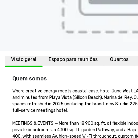
Visão geral
Espaço para reuniões
Quartos
Quem somos
Where creative energy meets coastal ease. Hotel June West LA 
and minutes from Playa Vista (Silicon Beach), Marina del Rey, 
spaces refreshed in 2025 (including the brand-new Studio 225), 
full-service meetings hotel.

MEETINGS & EVENTS — More than 18,900 sq. ft. of flexible indoor
private boardrooms, a 4,100 sq. ft. garden Pathway, and a Baja
400, with seamless AV, high-speed Wi-Fi throughout, custom fl