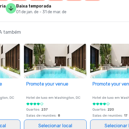
ria
Baixa temporada
01 de jan. de - 31 de mar. de
LA também
e
Promote your venue
Promote your ve
gton
, DC
Hotel de luxo em
Washington
, DC
Hotel de luxo em
Wash
Quartos
:
237
Quartos
:
220
Salas de reuniões
:
8
Salas de reuniões
:
17
cal
Selecionar local
Selecionar 