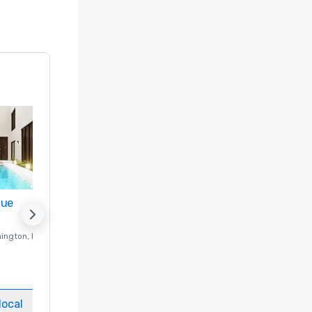
nue
Promote your venue
ington
, DC
Hotel de luxo em
Washington
, DC
Quartos
:
237
Salas de reuniões
:
8
local
Selecionar local