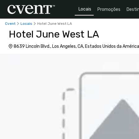
Locais
Promoções
Desti
Cvent
Locais
Hotel June West LA
Hotel June West LA
8639 Lincoln Blvd., Los Angeles, CA, Estados Unidos da Améric