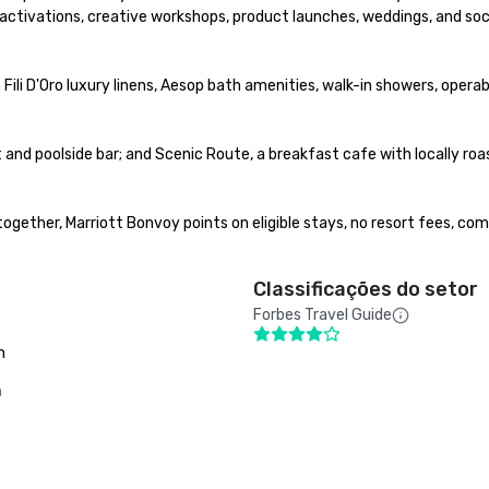
 activations, creative workshops, product launches, weddings, and soci
i D'Oro luxury linens, Aesop bath amenities, walk-in showers, operab
and poolside bar; and Scenic Route, a breakfast cafe with locally roa
ther, Marriott Bonvoy points on eligible stays, no resort fees, com
.
Classificações do setor
Forbes Travel Guide
n
m