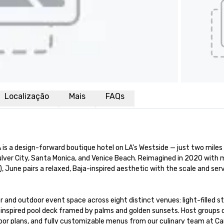
Localização
Mais
FAQs
is a design-forward boutique hotel on LA's Westside — just two miles
Culver City, Santa Monica, and Venice Beach. Reimagined in 2020 with 
June pairs a relaxed, Baja-inspired aesthetic with the scale and servi
 and outdoor event space across eight distinct venues: light-filled stu
-inspired pool deck framed by palms and golden sunsets. Host groups o
oor plans, and fully customizable menus from our culinary team at Ca