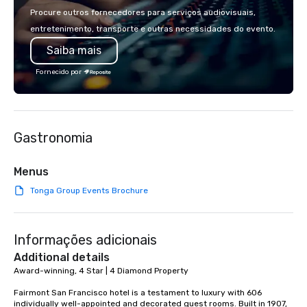
country with a focus on superb hiking,
the Pacific Rim, served
Procure outros fornecedores para serviços audiovisuais,
lodging, food and wine. We also have
and welcoming atmosphere.
entretenimento, transporte e outras necessidades do evento.
a Monterey Bay Trek.
our locations offers u
Saiba mais
from private rooms wi
capabilities to semi-p
Fornecido por
and patios with walk-u
areas are perfect for c
receptions, happy hou
dining. If you can't make it to the
Gastronomia
restaurant, we can bri
you. Our buffet options
individually packaged
Menus
Favorites" can also be
Tonga Group Events Brochure
office, hotel or meetin
Informações adicionais
Additional details
Award-winning, 4 Star | 4 Diamond Property

Fairmont San Francisco hotel is a testament to luxury with 606 
individually well-appointed and decorated guest rooms. Built in 1907, 