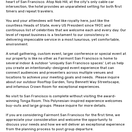
heart of San Francisco. Atop Nob Hill, at the city's only cable car 
intersection, the hotel provides an unparalleled setting for both first 
timers and repeat travelers. 

You and your attendees will feel like royalty here, just like the 
countless Heads of State, every US President since 1907, and 
continuous list of celebrities that we welcome each and every day. Our 
level of repeat business is a testament to our consistency in 
delivering impeccable service in a most luxurious, yet comfortable, 
environment. 

A small gathering, custom event, larger conference or special event at 
our property is like no other as Fairmont San Francisco is home to 
several indoor & outdoor 'uniquely San Francisco spaces'. Let us help 
you create an intentionally-designed event experience that can 
connect audiences and presenters across multiple venues and 
locations to achieve your meeting goals and needs.  Please inquire 
about our outdoor Rooftop Garden, Tony Bennett Way Streetscape, 
and infamous Crown Room for exceptional experiences.

No visit to San Francisco is complete without visiting the award-
winning Tonga Room. This Polynesian-inspired experience welcomes 
buy-outs and large groups. Please inquire for more details.

If you are considering Fairmont San Francisco for the first time, we 
appreciate your consideration and welcome the opportunity to 
discuss your needs and how we will deliver an exceptional experience 
from the planning process to post group departure. 
