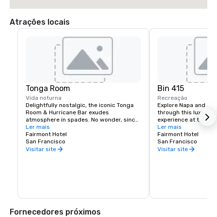
Atrações locais
Tonga Room
Bin 415
Vida noturna
Recreação
Delightfully nostalgic, the iconic Tonga 
Explore Napa and Son
Room & Hurricane Bar exudes 
through this luxury wi
atmosphere in spades. No wonder, since 
experience at the Fai
it was a Hollywood set designer who 
Ler mais
Experienced sommelie
Ler mais
created the themed look and feel. 
Fairmont Hotel
your tastes, underst
Fairmont Hotel
Guests gather around a large central 
San Francisco
your journey to unfold
San Francisco
“lagoon,” once the hotel’s indoor 
bespoke experience th
Visitar site
Visitar site
swimming pool. Tropical rain, thunder 
and lightning storms blow through from 
time to time, while a band plays from a 
floating boat.
Fornecedores próximos