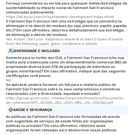
Forneça comentários ou um link para quaisquer metas/estratégias de
sustentabilidade ou impacto social do Fairmont San Francisco
comunicadas publicamente.
https://all.accor.com/fr/sustainable-development/index.shtml
O Fairmont San Francisco tem uma estratégia que se concentra na
eliminação e no desvio de resíduos (ou seja, plásticos, papéis, papelão
etc.)? Em caso afirmativo, descreva detalhadamente sua estratégia
de eliminação e desvio de resíduos.
Yes, Action : Sort your  hazardous waste & at least 2 types of waste 
from the following: paper, glass, cardboard or plastic
DIVERSIDADE E INCLUSÃO
Somente para os hotéis dos EUA, o Fairmont San Francisco e/ou sua
matriz está credenciada como um empreendimento comercial (BE) de
propriedade diversa (com 51% de participação de indivíduos ou
grupos minoritários)? Em caso afirmativo, indique qual das seguintes
certificações você possui:
NA
Se aplicável, poderia fornecer um link para o relatório público do
Fairmont San Francisco sobre os seus compromissos e iniciativas
relacionados com a diversidade, equidade e inclusão?
https://group.accor.com/-/media/Corporate/Investors/Documents-
de-reference/OPT_ACCOR_DEU_2021_MEL_US_300322.pdf
SAÚDE E SEGURANÇA
As políticas do Fairmont San Francisco são formuladas de acordo
com sugestões de serviços de saúde feitas por organizações
públicas ou privadas? Em caso afirmativo, relacione quais
organizações foram utilizadas para desenvolver essas políticas: