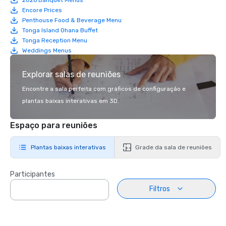
Encore Prices
Penthouse Food & Beverage Menu
Tonga Island Ohana Buffet
Tonga Reception Menu
Weddings Menus
Explorar salas de reuniões
Encontre a sala perfeita com gráficos de configuração e
plantas baixas interativas em 3D.
Espaço para reuniões
Plantas baixas interativas
Grade da sala de reuniões
Participantes
Filtros