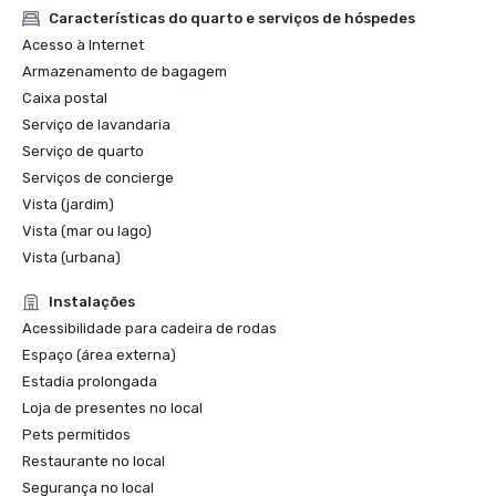
2022 Meetings Today Best Of Award

Características do quarto e serviços de hóspedes
2022 Travel+Leisure: The 5 Best Hotels in San Francisco

Acesso à Internet
2022 THE MANUAL: Best Luxury

Armazenamento de bagagem
2022 Forbes: Best Hotel

Caixa postal
2022 Local Getaways: Best Luxury Hotels in San 
Serviço de lavandaria
Francisco

2022 Historic Hotels of America Best Historic Hotel (over 
Serviço de quarto
400 Guestrooms) Nominee Finalist

Serviços de concierge
2022 Historic Hotels of America Best City Center Historic 
Vista (jardim)
Hotel Nominee Finalist

Vista (mar ou lago)
2021 SF Weekly Reader Poll Winner Best Hotel

Vista (urbana)
Instalações
Acessibilidade para cadeira de rodas
Espaço (área externa)
Estadia prolongada
Loja de presentes no local
Pets permitidos
Restaurante no local
Segurança no local