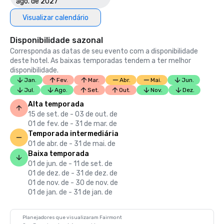
ago. de 2027
Visualizar calendário
Disponibilidade sazonal
Corresponda as datas de seu evento com a disponibilidade
deste hotel. As baixas temporadas tendem a ter melhor
disponibilidade.
Jan.
Fev.
Mar.
Abr.
Mai.
Jun.
Jul.
Ago.
Set.
Out.
Nov.
Dez.
Alta temporada
15 de set. de - 03 de out. de
01 de fev. de - 31 de mar. de
Temporada intermediária
01 de abr. de - 31 de mai. de
Baixa temporada
01 de jun. de - 11 de set. de
01 de dez. de - 31 de dez. de
01 de nov. de - 30 de nov. de
01 de jan. de - 31 de jan. de
Planejadores que visualizaram Fairmont