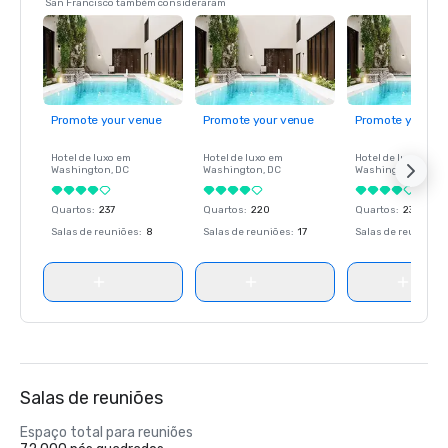
San Francisco também consideraram
Promote your venue
Promote your venue
Promote your ve
Hotel de luxo em
Hotel de luxo em
Hotel de luxo em
Washington
, DC
Washington
, DC
Washington
, DC
Quartos
:
237
Quartos
:
220
Quartos
:
237
Salas de reuniões
:
8
Salas de reuniões
:
17
Salas de reuniões
:
Salas de reuniões
Espaço total para reuniões