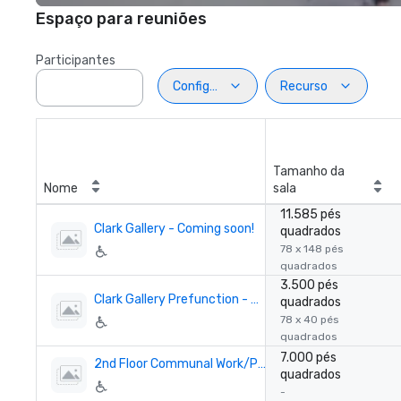
Espaço para reuniões
Participantes
Configuração
Recurso
Tamanho da
Nome
sala
11.585 pés
Clark Gallery - Coming soon!
quadrados
78 x 148 pés
quadrados
3.500 pés
Clark Gallery Prefunction - Coming soon!
quadrados
78 x 40 pés
quadrados
7.000 pés
2nd Floor Communal Work/Play Space - Coming soon!
quadrados
-