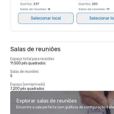
Quartos
:
237
Quartos
:
220
Salas de reuniões
:
8
Salas de reuniões
:
17
Selecionar local
Selecionar lo
Salas de reuniões
Espaço total para reuniões
11.500 pés quadrados
Salas de reuniões
5
Espaço (semiprivado)
7.200 pés quadrados
Explorar salas de reuniões
Encontre a sala perfeita com gráficos de configuração e pl