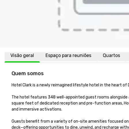
Visão geral
Espaço para reuniões
Quartos
Quem somos
Hotel Clark is a newly reimagined lifestyle hotel in the heart 
The hotel features 348 well-appointed guest rooms alongside a
square feet of dedicated reception and pre-function areas, Ho
and immersive activations.

Guests benefit from a variety of on-site amenities focused on c
deck—offering opportunities to dine, unwind, and recharge witho