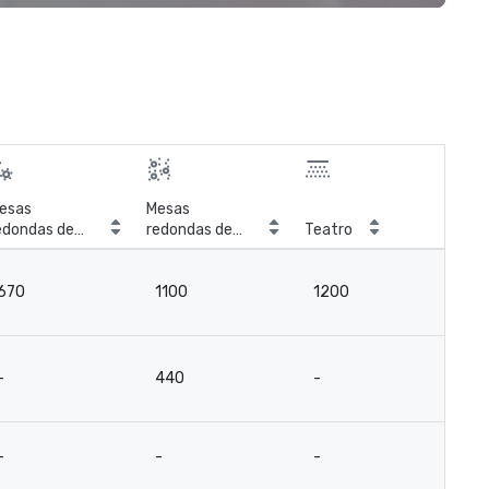
esas
Mesas
edondas de
redondas de
Teatro
Sal
anquete
coquetel
670
1100
1200
4
-
440
-
-
-
-
-
-