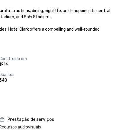
attractions, dining, nightlife, an d shopping. Its central 
tadium, and SoFi Stadium.

es, Hotel Clark offers a compelling and well-rounded 
Construído em
1914
Quartos
348
Prestação de serviços
Recursos audiovisuais