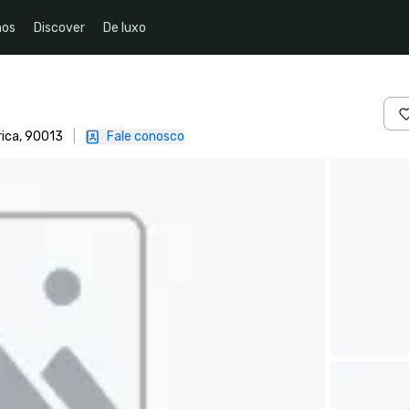
nos
Discover
De luxo
rica, 90013
|
Fale conosco