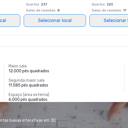
Quartos
:
237
Quartos
:
220
Salas de reuniões
:
8
Salas de reuniões
:
17
cal
Selecionar local
Selecionar 
Maior sala
12.000 pés quadrados
Segunda maior sala
11.585 pés quadrados
Espaço (área externa)
6.000 pés quadrados
antas baixas interativas em 3D.