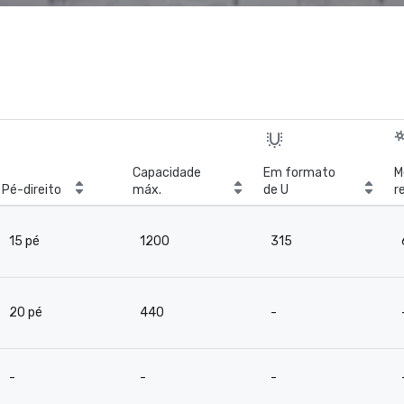
Capacidade
Em formato
M
Pé-direito
máx.
de U
r
b
15 pé
1200
315
20 pé
440
-
-
-
-