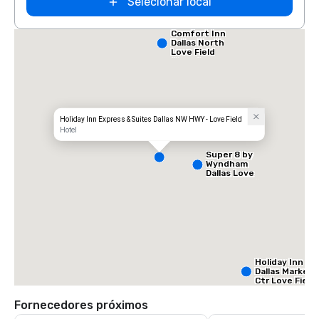
Selecionar local
Comfort Inn
Dallas North
Love Field
Airport
Holiday Inn Express & Suites Dallas NW HWY - Love Field
Hotel
Super 8 by
Wyndham
Dallas Love
Field Airport
Holiday Inn
Dallas Market
Ctr Love Field
Fornecedores próximos