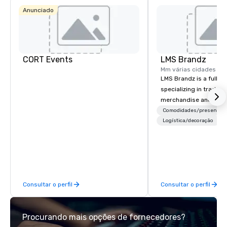
Budget S
of Ameri
Anunciado
Empire
Central/D
Crow
Dall
Ctr -
Field
CORT Events
LMS Brandz
Mm várias cidades
LMS Brandz is a full-s
specializing in trade 
merchandise and muc
booth giveaways and 
Comodidades/presentes
to executive gifting, d
Logística/decoração
banners, signage, fulfi
logistics, shipping, al
commerce solutions we 
While there are many 
companies to choose f
Consultar o perfil
Consultar o perfil
years of industry exp
commitment to except
service set us apart. W
Procurando mais opções de fornecedores?
smart, reliable soluti