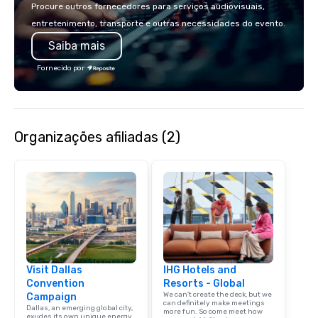
make the end-user ex
Procure outros fornecedores para serviços audiovisuais,
seamless from start to fini
entretenimento, transporte e outras necessidades do evento.
also a certified WOSB.
Saiba mais
Fornecido por
Organizações afiliadas (2)
Visit Dallas
IHG Hotels and
Convention
Resorts - Global
We can't create the deck, but we
Campaign
can definitely make meetings
Dallas, an emerging global city,
more fun. So come meet how
exudes its own unique energy,