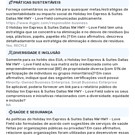
PRÁTICAS SUSTENTÁVEIS
Forneça comentários ou um link para quaisquer metas/estratégias de
sustentabilidade ou impacto social do Holiday Inn Express & Suites
Dallas NW HWY - Love Field comunicadas publicamente.
https://www.ihgplc.com/responsible-business
O Holiday Inn Express & Suites Dallas NW HWY - Love Field tem uma
estratégia que se concentra na eliminação e no desvio de resíduos (ou
seja, plásticos, papéis, papelão etc.)? Em caso afirmativo, descreva
detalhadamente sua estratégia de eliminação e desvio de resíduos.
Yes, RECYLE
DIVERSIDADE E INCLUSÃO
Somente para os hotéis dos EUA, o Holiday Inn Express & Suites Dallas
NW HWY - Love Field e/ou sua matriz está credenciada como um
empreendimento comercial (BE) de propriedade diversa (com 51% de
participação de indivíduos ou grupos minoritários)? Em caso
afirmativo, indique qual das seguintes certificações você possui:
Minority-Owned Business Enterprise, Small Business Enterprise
Se aplicável, poderia fornecer um link para o relatório público do
Holiday Inn Express & Suites Dallas NW HWY - Love Field sobre os seus
compromissos e iniciativas relacionados com a diversidade, equidade
e inclusão?
NA
SAÚDE E SEGURANÇA
As políticas do Holiday Inn Express & Suites Dallas NW HWY - Love
Field são formuladas de acordo com sugestões de serviços de saúde
feitas por organizações públicas ou privadas? Em caso afirmativo,
relacione quais organizações foram utilizadas para desenvolver essas