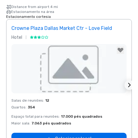
Distance from airport 4 mi
Estacionamento na área
Estacionamento cortesia
Crowne Plaza Dallas Market Ctr - Love Field
Holid
Hotel
Hotel
Removed from favorites
Rem
Salas de reuniões
:
12
Salas 
Quartos
:
354
Quart
Espaço total para reuniões
:
17.000 pés quadrados
Espaço
Maior sala
:
7.063 pés quadrados
Maior 