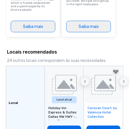
you meet. We'll get your group
which is fueled, empowered
in the right headspace.
and supercharged by its
diverse people.
Saiba mais
Saiba mais
Locais recomendados
24 outros locais correspondem às suas necessidades
Local atual
Local
Holiday Inn
Caravan Court, by
Removed from
Express & Suites
Valencia Hotel
favorites
Dallas NW HWY -
Collection
Love Field